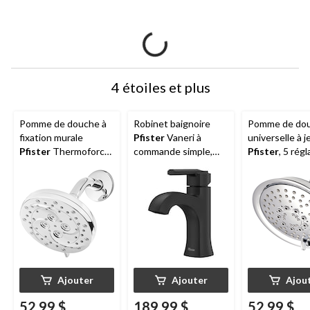
4 étoiles et plus
Pomme de douche à
Robinet baignoire
Pomme de do
fixation murale
Pfister
Vaneri à
universelle à j
Pfister
Thermoforce,
commande simple,
Pfister
, 5 rég
6 réglages,
noir mat
chrome
homologuée
WaterSense, chromé
Ajouter
Ajouter
Ajou
52,99 $
189,99 $
52,99 $