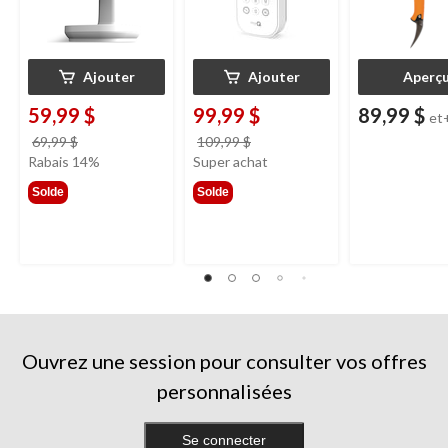
Ajouter
Ajouter
Aperç
59,99 $
99,99 $
89,99 $
et
prix
prix
69,99 $
109,99 $
était
était
Rabais 14%
Super achat
69,99 $
109,99 $
Solde
Solde
Ouvrez une session pour consulter vos offres
personnalisées
Se connecter