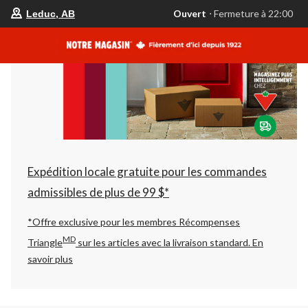
votre
Ouvert
⋅ Fermeture à 22:00
Leduc, AB
magasin
préféré
est
Leduc,
AB,
courament
Ouvert,
Fermeture
à
à
22:00
cliquer
pour
changer
Expédition locale gratuite pour les commandes
admissibles de plus de 99 $*
*Offre exclusive pour les membres Récompenses
MD
Triangle
sur les articles avec la livraison standard.
En
savoir plus