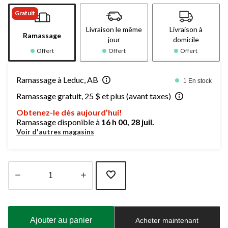
Gratuit
Livraison le même
Livraison à
Ramassage
jour
domicile
Offert
Offert
Offert
Ramassage à Leduc, AB
1 En stock
Ramassage gratuit, 25 $ et plus (avant taxes)
Obtenez-le dès aujourd’hui!
Ramassage disponible à
16 h 00, 28 juil.
Voir d'autres magasins
Quantité
mise
à
Ajouter au panier
Acheter maintenant
jour