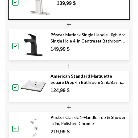
139,99 $
+
Pfister
Matlock Single Handle High Arc
Single Hole 4-in Centreset Bathroom
Sink Faucet, Push & Seal™ Drain, Matte
149,99 $
Black
+
American Standard
Marquette
Square Drop-In Bathroom Sink/Basin
with Overflow, White, 16x16-in
124,99 $
+
Pfister
Classic 1-Handle Tub & Shower
Trim, Polished Chrome
219,99 $