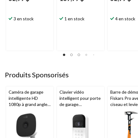
3 en stock
1 en stock
4 en stock
Produits Sponsorisés
Caméra de garage
Clavier vidéo
Barre de démol
intelligente HD
intelligent pour porte
Fiskars Pro av
1080p à grand angle
de garage
ciseau et levie
Chamberlain, vision
Chamberlain, vision
de tailles
nocturne, résistante
nocturne, résistant
aux intempéries
aux intempéries,
blanc