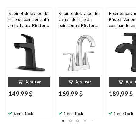
Robinet de lavabo de
Robinet de lavabo de
Robinet baign
salle de bain central à
lavabo de salle de
Pfister
Vaneri
arche haute
Pfister
bain centré
Pfister
commande sim
Matlock, poignée
Raya, 4 po, chrome
noir mat
simple et trou unique,
drain Push & Seal, 4
po, chrome
Ajouter
Ajouter
Ajou
149,99 $
169,99 $
189,99 $
6 en stock
1 en stock
1 en stock