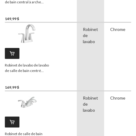
de bain central à arche
haute
Pfister
Matlock,
poignée simple et trou
unique, drain Push & Seal,
149,99 $
4 po, chrome
Robinet
Chrome
de
lavabo
Robinet de lavabo de lavabo
de salle de bain centré
Pfister
Raya, 4 po, chrome
169,99 $
Robinet
Chrome
de
lavabo
Robinet de salle de bain