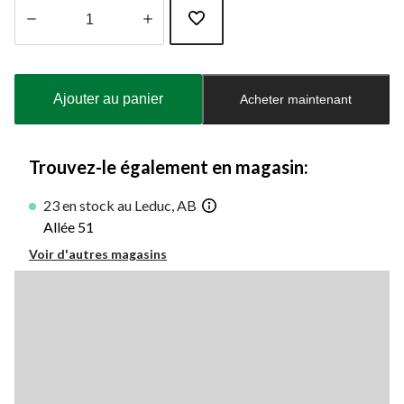
Quantité
mise
à
Ajouter au panier
Acheter maintenant
jour
à
1
Trouvez-le également en magasin:
23 en stock au Leduc, AB
Allée 51
Voir d'autres magasins