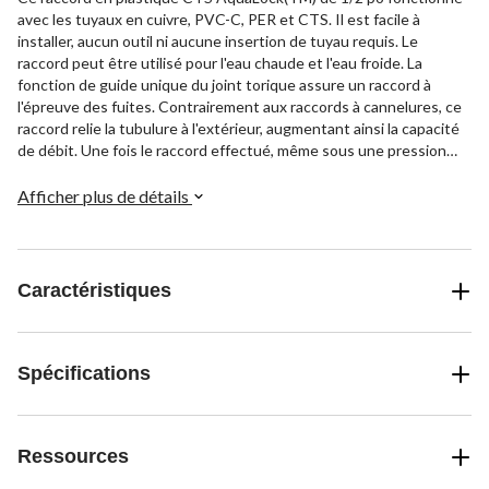
avec les tuyaux en cuivre, PVC-C, PER et CTS. Il est facile à
installer, aucun outil ni aucune insertion de tuyau requis. Le
raccord peut être utilisé pour l'eau chaude et l'eau froide. La
fonction de guide unique du joint torique assure un raccord à
l'épreuve des fuites. Contrairement aux raccords à cannelures, ce
raccord relie la tubulure à l'extérieur, augmentant ainsi la capacité
de débit. Une fois le raccord effectué, même sous une pression
maximale, la tubulure peut pivoter, ce qui est idéal pour les
applications dynamiques et où il y a des vibrations.
Afficher plus de détails
Caractéristiques
Spécifications
Ressources