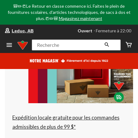
🎒✏️📒Le Retour en classe commence ici. Faites le plein de
fournitures scolaires, d'articles technologiques, de sacs à dos et
plus.📒✏️🎒
Magasinez maintenant
votre
Ouvert
⋅ Fermeture à 22:00
Leduc, AB
magasin
préféré
est
Recherche
Leduc,
AB,
courament
Ouvert,
Fermeture
à
à
22:00
cliquer
pour
changer
Expédition locale gratuite pour les commandes
admissibles de plus de 99 $*