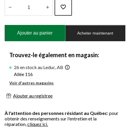
Quantité
mise
à
Ajouter au panier
Acheter maintenant
jour
à
1
Trouvez-le également en magasin:
26 en stock au Leduc, AB
Allée 116
Voir d'autres magasins
Ajouter au registree
À l'attention des personnes résidant au Québec
: pour
obtenir des renseignements sur l'entretien et la
réparation,
cliquez ici.