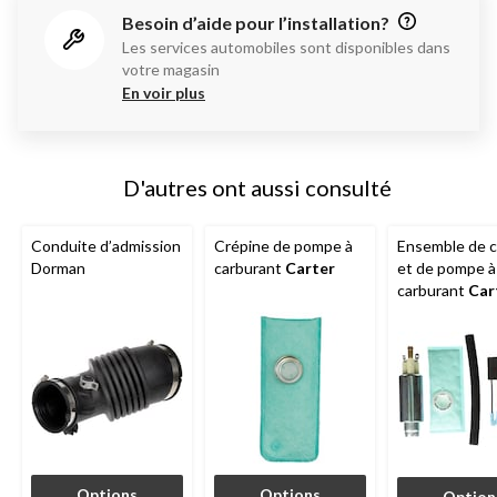
Besoin d’aide pour l’installation?
Les services automobiles sont disponibles dans
votre magasin
En voir plus
D'autres ont aussi consulté
Conduite d’admission
Crépine de pompe à
Ensemble de c
Dorman
carburant
Carter
et de pompe à
carburant
Car
Options
Options
Option