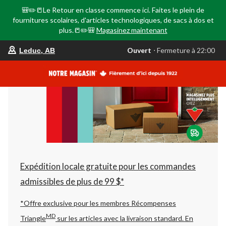
🎒✏️📒Le Retour en classe commence ici. Faites le plein de
fournitures scolaires, d'articles technologiques, de sacs à dos et
plus.📒✏️🎒
Magasinez maintenant
votre
Ouvert
⋅ Fermeture à 22:00
Leduc, AB
magasin
préféré
est
Leduc,
AB,
courament
Ouvert,
Fermeture
à
à
22:00
cliquer
pour
changer
Expédition locale gratuite pour les commandes
admissibles de plus de 99 $*
*Offre exclusive pour les membres Récompenses
MD
Triangle
sur les articles avec la livraison standard.
En