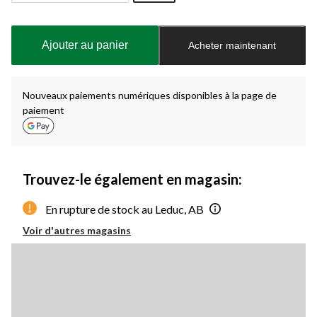
Quantité
mise
à
Ajouter au panier
Acheter maintenant
jour
à
1
Nouveaux paiements numériques disponibles à la page de
paiement
Trouvez-le également en magasin:
En rupture de stock au Leduc, AB
Voir d'autres magasins