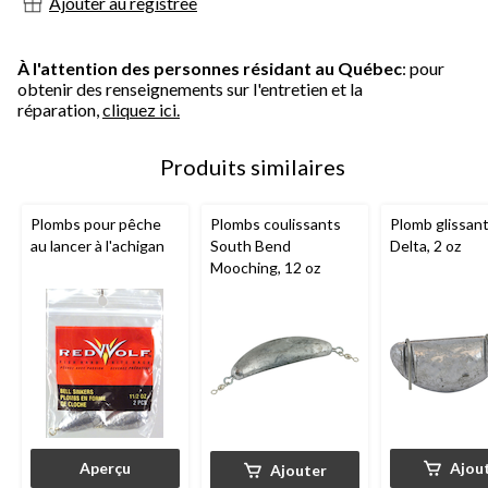
Ajouter au registree
À l'attention des personnes résidant au Québec
: pour
obtenir des renseignements sur l'entretien et la
réparation,
cliquez ici.
Produits similaires
Plombs pour pêche
Plombs coulissants
Plomb glissan
au lancer à l'achigan
South Bend
Delta, 2 oz
Mooching, 12 oz
Aperçu
Ajou
Ajouter