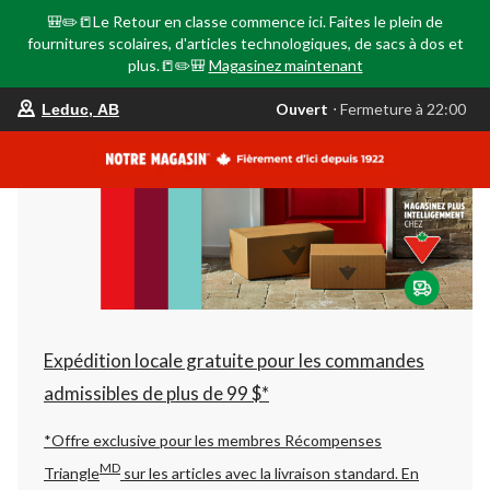
🎒✏️📒Le Retour en classe commence ici. Faites le plein de
fournitures scolaires, d'articles technologiques, de sacs à dos et
plus.📒✏️🎒
Magasinez maintenant
votre
Ouvert
⋅ Fermeture à 22:00
Leduc, AB
magasin
préféré
est
Leduc,
AB,
courament
Ouvert,
Fermeture
à
à
22:00
cliquer
pour
changer
Expédition locale gratuite pour les commandes
admissibles de plus de 99 $*
*Offre exclusive pour les membres Récompenses
MD
Triangle
sur les articles avec la livraison standard.
En