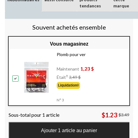
tendances
marque
Souvent achetés ensemble
Vous magasinez
Plomb pour ver
1,23 $
Maintenant
Prix
±
Était
3,49 $
Était
Liquidation◊
3,49 $
N° 3
$1.23
Sous-total pour 1 article
$3.49
Ajouter 1 article au panier