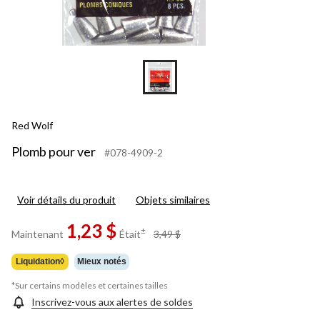
Red Wolf
Plomb pour ver
#078-4909-2
Voir détails du produit
Objets similaires
1,23 $
prix
±
Maintenant
Était
3,49 $
était
3,49 $
Liquidation◊
Mieux notés
*Sur certains modèles et certaines tailles
Inscrivez-vous aux alertes de soldes