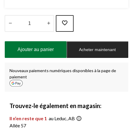
Quantité
mise
à
Ajouter au panier
Acheter maintenant
jour
à
1
Nouveaux paiements numériques disponibles à la page de
paiement
Trouvez-le également en magasin:
Il n’en reste que 1
au Leduc, AB
Allée 57