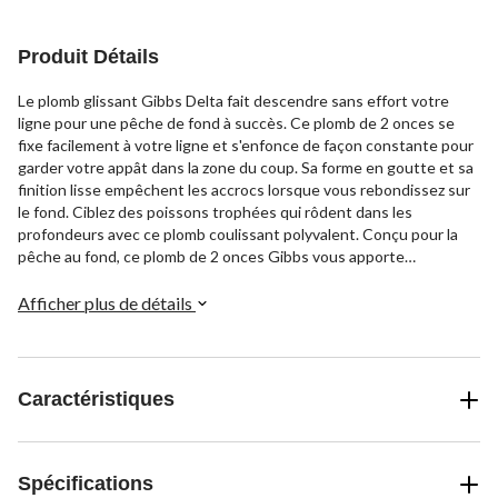
Produit Détails
Le plomb glissant Gibbs Delta fait descendre sans effort votre
ligne pour une pêche de fond à succès. Ce plomb de 2 onces se
fixe facilement à votre ligne et s'enfonce de façon constante pour
garder votre appât dans la zone du coup. Sa forme en goutte et sa
finition lisse empêchent les accrocs lorsque vous rebondissez sur
le fond. Ciblez des poissons trophées qui rôdent dans les
profondeurs avec ce plomb coulissant polyvalent. Conçu pour la
pêche au fond, ce plomb de 2 onces Gibbs vous apporte
régulièrement des amorces. La forme en triangle empêche les
accrocs, assurant une descente en douceur. Fixez-le facilement à
Afficher plus de détails
votre ligne et atteignez les poissons qui restent au fond avec ce
plomb coulissant haute performance.
Caractéristiques
Spécifications