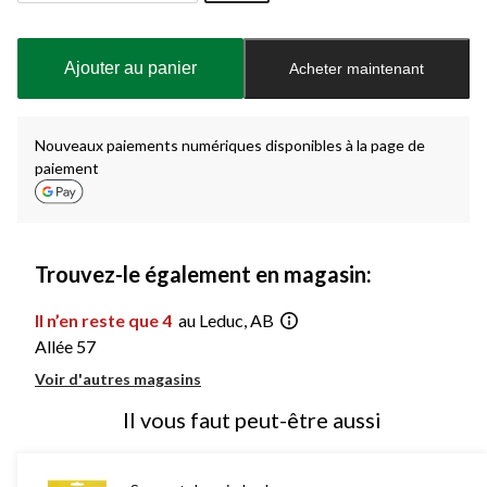
Quantité
mise
à
Ajouter au panier
Acheter maintenant
jour
à
1
Nouveaux paiements numériques disponibles à la page de
paiement
Trouvez-le également en magasin:
Il n’en reste que 4
au Leduc, AB
Allée 57
Voir d'autres magasins
Il vous faut peut-être aussi