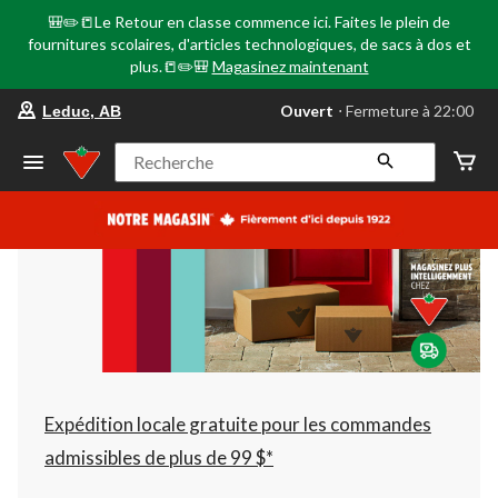
🎒✏️📒Le Retour en classe commence ici. Faites le plein de
fournitures scolaires, d'articles technologiques, de sacs à dos et
plus.📒✏️🎒
Magasinez maintenant
votre
Ouvert
⋅ Fermeture à 22:00
Leduc, AB
magasin
préféré
est
Recherche
Leduc,
AB,
courament
Ouvert,
Fermeture
à
à
22:00
cliquer
pour
changer
Expédition locale gratuite pour les commandes
admissibles de plus de 99 $*