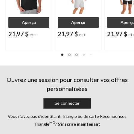
Aperçu
Aperçu
Aperç
21,97 $
21,97 $
21,97 $
et+
et+
et
Ouvrez une session pour consulter vos offres
personnalisées
Se connecter
Vous n’avez pas d’identifiant Triangle ou de carte Récompenses
MD
Triangle
?
S’inscrire maintenant