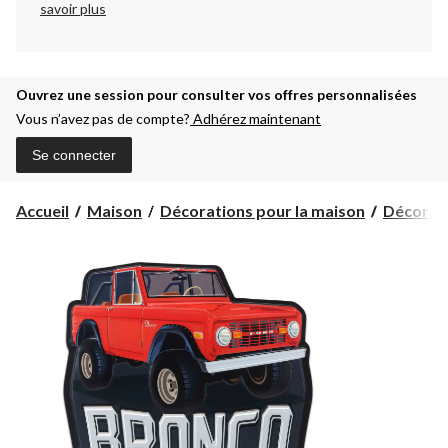
savoir plus
Ouvrez une session pour consulter vos offres personnalisées
Vous n’avez pas de compte?
Adhérez maintenant
Se connecter
Accueil
Maison
Décorations pour la maison
Décorat