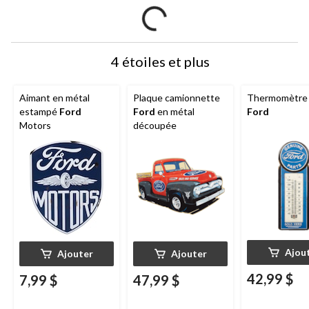
4 étoiles et plus
Aimant en métal
Plaque camionnette
Thermomètre 
estampé
Ford
Ford
en métal
Ford
Motors
découpée
Ajou
Ajouter
Ajouter
42,99 $
7,99 $
47,99 $