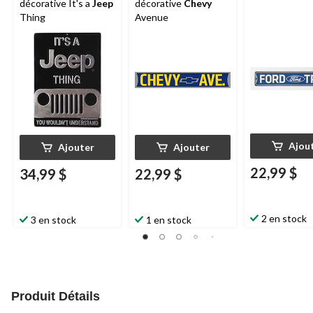
décorative It's a
Jeep
décorative
Chevy
Thing
Avenue
Ajou
Ajouter
Ajouter
22,99 $
34,99 $
22,99 $
2 en stock
3 en stock
1 en stock
Produit Détails