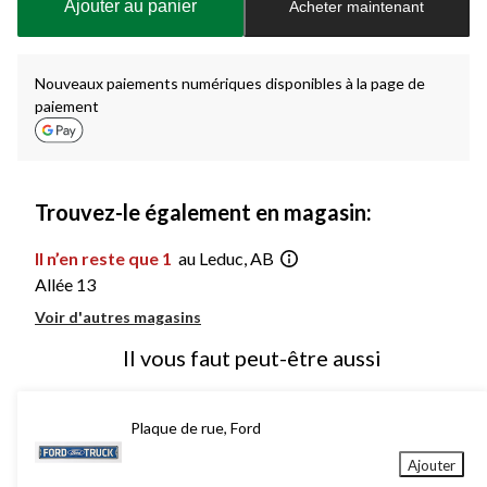
Ajouter au panier
Acheter maintenant
jour
à
1
Nouveaux paiements numériques disponibles à la page de
paiement
Trouvez-le également en magasin:
Il n’en reste que 1
au Leduc, AB
Allée 13
Voir d'autres magasins
Il vous faut peut-être aussi
Plaque de rue, Ford
Ajouter