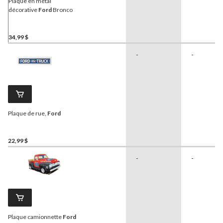
Plaque en métal
décorative
Ford
Bronco
34,99 $
-
-
Plaque de rue,
Ford
22,99 $
-
-
Plaque camionnette
Ford