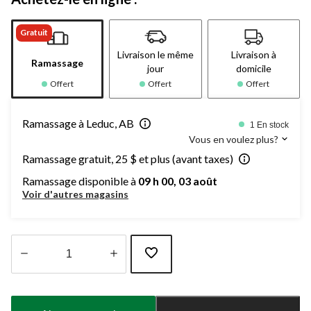
Gratuit
Livraison le même
Livraison à
Ramassage
jour
domicile
Offert
Offert
Offert
Ramassage à Leduc, AB
1 En stock
Vous en voulez plus?
Ramassage gratuit, 25 $ et plus (avant taxes)
Ramassage disponible à
09 h 00, 03 août
Voir d'autres magasins
Quantité
mise
à