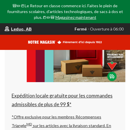
🎒✏️📒Le Retour en classe commence ici. Faites le plein de
fournitures scolaires, d'articles technologiques, de sacs à dos et
plus.📒✏️🎒
Magasinez maintenant
votre
Fermé
⋅ Ouverture à 06:00
Leduc, AB
magasin
préféré
est
Leduc,
AB,
courament
Fermé,
Ouverture
à
à
06:00
cliquer
pour
changer
Expédition locale gratuite pour les commandes
admissibles de plus de 99 $*
*Offre exclusive pour les membres Récompenses
MD
Triangle
sur les articles avec la livraison standard.
En