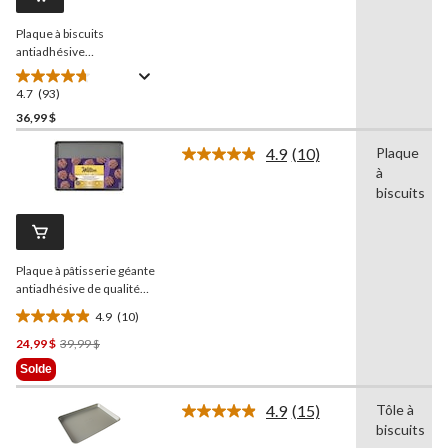
vers
la
Plaque à biscuits
même
page.
antiadhésive
professionnelle
PADERNO
, moyen, 15 x
4.7
(93)
4.7
10 po
étoile(s)
36,99 $
sur
4.9
(10)
Plaque
5.
Lire
à
93
les
10
biscuits
évaluations
commentaires.
Lien
vers
la
Plaque à pâtisserie géante
même
page.
antiadhésive de qualité
supérieure géante
Wilton
4.9
(10)
Gold
4.9
Prix
24,99 $
39,99 $
étoile(s)
Était
sur
Solde
39,99 $
5.
10
4.9
(15)
Tôle à
Lire
évaluations
biscuits
les