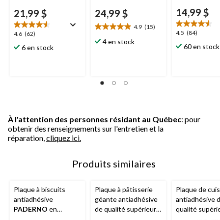
14,99 $
21,99 $
24,99 $
4.9
(15)
4.9
4.5
4.5
(84)
4.6
4.6
(62)
étoile(s)
4 en stock
étoile(s)
étoile(s)
60 en stock
6 en stock
sur
sur
sur
5.
5.
5.
15
84
62
évaluations
évaluations
évaluations
À l'attention des personnes résidant au Québec
: pour
obtenir des renseignements sur l'entretien et la
réparation,
cliquez ici.
Produits similaires
Plaque à biscuits
Plaque à pâtisserie
Plaque de cui
antiadhésive
géante antiadhésive
antiadhésive 
PADERNO
en
de qualité supérieure
qualité supéri
silicone
géante
Wilton
Gold
Wilton
Or, gr