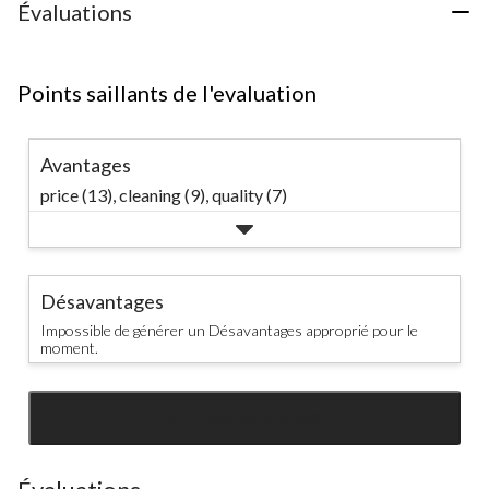
Évaluations
Points saillants de l'evaluation
Avantages
price (13),
cleaning (9),
quality (7)
Désavantages
Impossible de générer un Désavantages approprié pour le
moment.
SEE ALL REVIEWS
Click
to
go