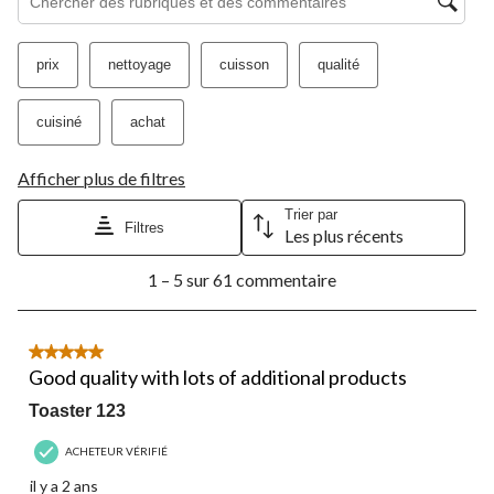
prix
nettoyage
cuisson
qualité
cuisiné
achat
Afficher plus de filtres
Trier par
Filtres
Les plus récents
1
1 – 5 sur 61 commentaire
à
5
sur
61
5 étoile(s) sur 5.
commentaire.
Good quality with lots of additional products
Toaster 123
ACHETEUR VÉRIFIÉ
il y a 2 ans