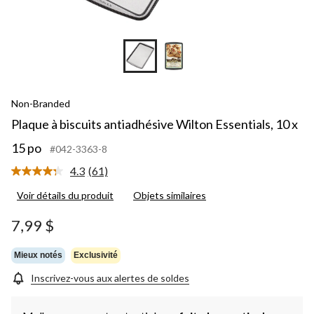
Non-Branded
Plaque à biscuits antiadhésive Wilton Essentials, 10 x
15 po
#042-3363-8
4.3
(61)
Lire
les
Voir détails du produit
Objets similaires
61
commentaires.
Lien
7,99 $
vers
la
même
Mieux notés
Exclusivité
page.
Inscrivez-vous aux alertes de soldes