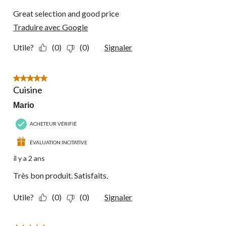
Great selection and good price
Traduire avec Google
Utile?
(0)
(0)
Signaler
5 étoile(s) sur 5.
Cuisine
Mario
ACHETEUR VÉRIFIÉ
ÉVALUATION INCITATIVE
il y a 2 ans
Très bon produit. Satisfaits.
Utile?
(0)
(0)
Signaler