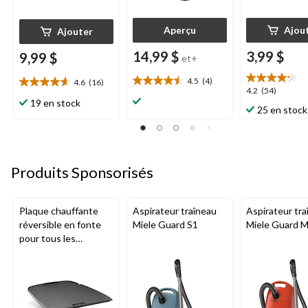
Aperçu
Ajou
Ajouter
14,99 $
3,99 $
9,99 $
et+
4.5
(4)
4.6
(16)
4.5
4.6
4.2
4.2
(54)
étoile(s)
étoile(s)
19 en stock
étoile(s)
25 en stock
sur
sur
sur
5.
5.
5.
4
16
54
évaluations
évaluations
évaluations
Produits Sponsorisés
Plaque chauffante
Aspirateur traîneau
Aspirateur tra
réversible en fonte
Miele Guard S1
Miele Guard 
pour tous les
barbecues portatifs
au gaz Napoleon de
série Q285