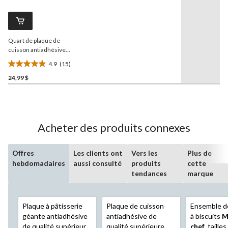
15
commentaires.
Lien
vers
la
Quart de plaque de
même
page.
cuisson antiadhésive
PADERNO
4.9
(15)
4.9
24,99 $
étoile(s)
sur
5.
15
évaluations
Acheter des produits connexes
Offres
Les clients ont
Vers les
Plus de
hebdomadaires
aussi consulté
produits
cette
tendances
marque
Plaque à pâtisserie
Plaque de cuisson
Ensemble d
géante antiadhésive
antiadhésive de
à biscuits
M
de qualité supérieure
qualité supérieure
chef
, taille