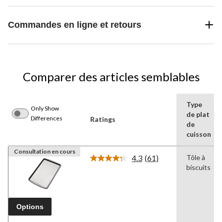
Commandes en ligne et retours
Comparer des articles semblables
Type
Only Show
de plat
Differences
Ratings
de
cuisson
Consultation en cours
4.3
(61)
Tôle à
Lire
biscuits
les
61
commentaires.
Lien
vers
Options
la
même