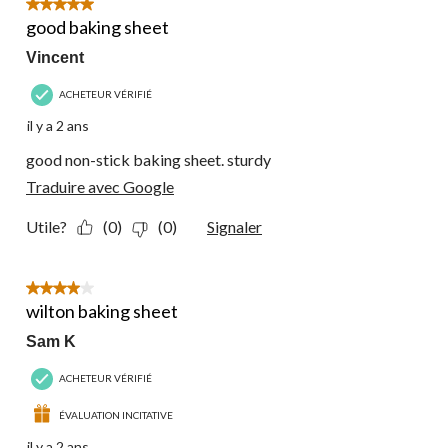
5 étoile(s) sur 5.
good baking sheet
Vincent
ACHETEUR VÉRIFIÉ
il y a 2 ans
good non-stick baking sheet. sturdy
Traduire avec Google
Utile?
(0)
(0)
Signaler
4 étoile(s) sur 5.
wilton baking sheet
Sam K
ACHETEUR VÉRIFIÉ
ÉVALUATION INCITATIVE
il y a 2 ans