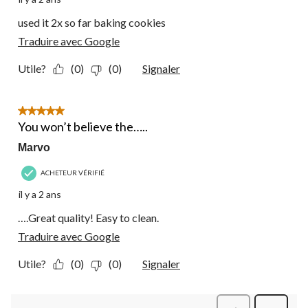
used it 2x so far baking cookies
Traduire avec Google
Utile?
(0)
(0)
Signaler
5 étoile(s) sur 5.
You won’t believe the…..
Marvo
ACHETEUR VÉRIFIÉ
il y a 2 ans
….Great quality! Easy to clean.
Traduire avec Google
Utile?
(0)
(0)
Signaler