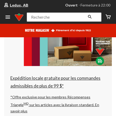
votre
Ouvert
⋅ Fermeture à 22:00
Leduc, AB
magasin
préféré
est
Recherche
Leduc,
AB,
courament
Ouvert,
Fermeture
à
à
22:00
cliquer
pour
changer
Expédition locale gratuite pour les commandes
admissibles de plus de 99 $*
*Offre exclusive pour les membres Récompenses
MD
Triangle
sur les articles avec la livraison standard.
En
savoir plus