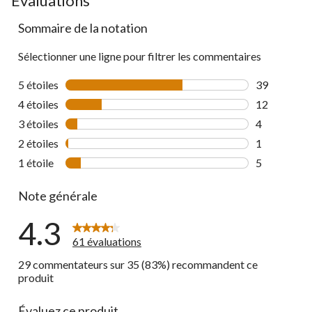
Évaluations
to
Sommaire de la notation
all
reviews
Sélectionner une ligne pour filtrer les commentaires
5 étoiles
étoiles
39
39 commenta
4 étoiles
étoiles
12
12 commenta
3 étoiles
étoiles
4
4 commentai
2 étoiles
étoiles
1
1 commentai
1 étoile
étoiles
5
5 commentai
Note générale
4.3
61 évaluations
29 commentateurs sur 35 (83%) recommandent ce
produit
Évaluez ce produit