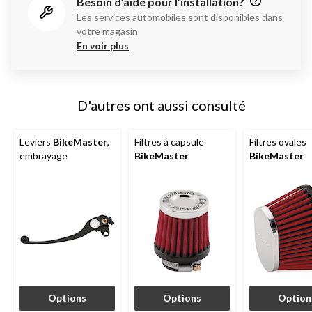
Besoin d’aide pour l’installation?
Les services automobiles sont disponibles dans
votre magasin
En voir plus
D'autres ont aussi consulté
Leviers
BikeMaster
,
Filtres à capsule
Filtres ovales
embrayage
BikeMaster
BikeMaster
Options
Options
Option