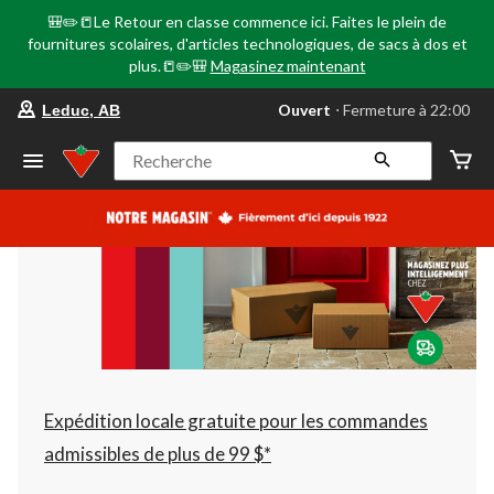
🎒✏️📒Le Retour en classe commence ici. Faites le plein de
fournitures scolaires, d'articles technologiques, de sacs à dos et
plus.📒✏️🎒
Magasinez maintenant
votre
Ouvert
⋅ Fermeture à 22:00
Leduc, AB
magasin
préféré
est
Recherche
Leduc,
AB,
courament
Ouvert,
Fermeture
à
à
22:00
cliquer
pour
changer
Expédition locale gratuite pour les commandes
admissibles de plus de 99 $*