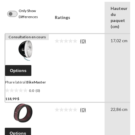
Hauteur
Only Show
du
Differences
Ratings
paquet
(cm)
Consultation en cours
(0)
17,02 cm
Aucune
cote
pour
ce
produit.
Lien
Options
vers
la
même
Phare latéral
BikeMaster
page.
0.0
(0)
0.0
118,99 $
étoile(s)
sur
(0)
22,86 cm
5.
Aucune
cote
pour
ce
produit.
Options