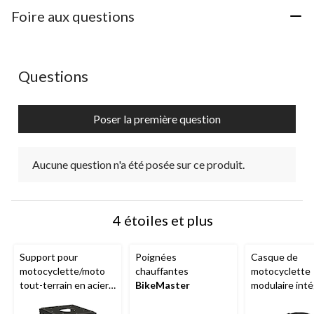
à
à
à
à
à
1
2
3
4
5
Foire aux questions
étoile.
étoiles.
étoiles.
étoiles.
étoiles.
Cette
Cette
Cette
Cette
Cette
action
action
action
action
action
ouvrira
ouvrira
ouvrira
ouvrira
ouvrira
Aucune question n'a été posée sur ce produit.
Questions
le
le
le
le
le
formulaire
formulaire
formulaire
formulaire
formulaire
de
de
de
de
de
Poser la première question
soumission.
soumission.
soumission.
soumission.
soumission.
Aucune question n'a été posée sur ce produit.
4 étoiles et plus
Support pour
Poignées
Casque de
motocyclette/moto
chauffantes
motocyclette
tout-terrain en acier
BikeMaster
modulaire inté
MotoMaster
, noir
Castle X
CX93
adulte, noir m