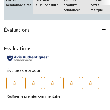
hebdomadaires
aussi consulté
produits
cette
tendances
marque
Évaluations
Évaluations
Évaluez ce produit
Sélectionnez
Sélectionnez
Sélectionnez
Sélectionnez
Sélectionnez
Rédiger le premier commentaire
pour
pour
pour
pour
pour
évaluer
évaluer
évaluer
évaluer
évaluer
l'article
l'article
l'article
l'article
l'article