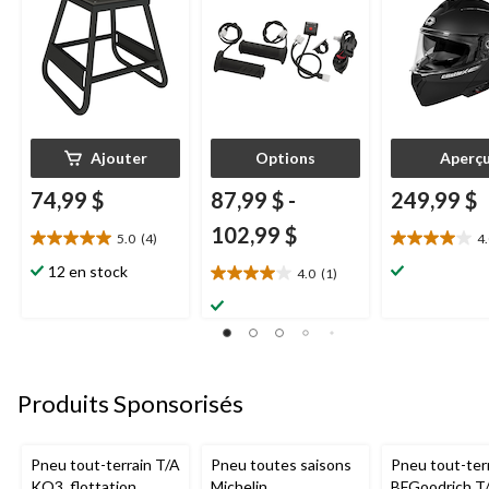
Ajouter
Options
Aperç
74,99 $
87,99 $
-
249,99 $
102,99 $
5.0
(4)
4
5.0
4.0
étoile(s)
étoile(s)
12 en stock
4.0
(1)
4.0
sur
sur
étoile(s)
5.
5.
sur
4
10
5.
évaluations
évaluations
1
évaluation
Produits Sponsorisés
Pneu tout-terrain T/A
Pneu toutes saisons
Pneu tout-ter
KO3, flottation
Michelin
BFGoodrich T