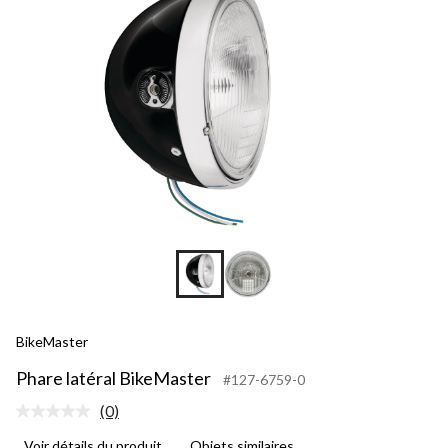
BikeMaster
Phare latéral BikeMaster
#127-6759-0
(0)
Aucune
cote
Voir détails du produit
Objets similaires