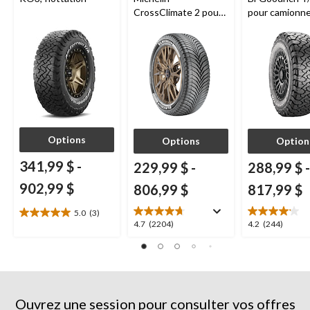
CrossClimate 2 pour
pour camionne
véhicules de tourisme
VUS
et multisegments
Options
Options
Option
341,99 $
-
229,99 $
-
288,99 $
-
902,99 $
806,99 $
817,99 $
5.0
(3)
5.0
4.7
4.2
4.7
(2204)
4.2
(244)
étoile(s)
étoile(s)
étoile(s)
sur
sur
sur
5.
5.
5.
3
2204
244
évaluations
évaluations
évaluations
Ouvrez une session pour consulter vos offres