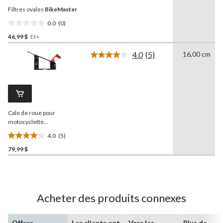
vers
Filtres ovales
BikeMaster
la
même
0.0
(0)
page.
0.0
46,99 $
Et+
étoile(s)
sur
4.0
(5)
16,00 cm
5.
Lire
les
5
commentaires.
Lien
vers
la
Cale de roue pour
même
page.
motocyclette
MotoMaster
4.0
(5)
4.0
79,99 $
étoile(s)
sur
5.
5
évaluations
Acheter des produits connexes
Offres
Les clients ont
Vers les
Plus de