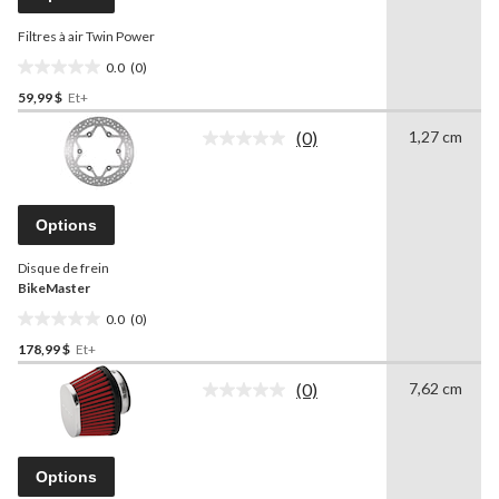
Lien
vers
Filtres à air Twin Power
la
même
0.0
(0)
page.
0.0
59,99 $
Et+
étoile(s)
sur
(0)
1,27 cm
5.
Aucune
cote
pour
ce
produit.
Options
Lien
vers
Disque de frein
la
même
BikeMaster
page.
0.0
(0)
0.0
178,99 $
Et+
étoile(s)
sur
(0)
7,62 cm
5.
Aucune
cote
pour
ce
produit.
Options
Lien