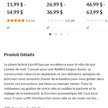
11,99 $
-
26,99 $
-
46,99 $
-
54,99 $
36,99 $
63,99 $
5.0
(1)
0.0
(0)
0
5.0
0.0
0.0
étoile(s)
étoile(s)
étoile(s)
sur
sur
sur
5.
5.
5.
1
évaluation
Produit Détails
Le phare latéral à profil bas par excellence pour le vélo de jour
comme de nuit. Conçue pour une fiabilité longue durée, sa
construction robuste en aluminium et ses éléments optiques de
précision vous assurent d'avoir de la lumière pour vous guider dans
toutes vos excursions, par beau ou mauvais temps. Fixez-le
solidement au guidon de votre vélo et oubliez la batterie et le
réglage de la luminosité: la fonction automatique fait tout pour
vous. Il vous suffit d'enfourcher votre vélo et de rouler sur les
sentiers en sachant que vous disposez d'une source de lumière
discrète et sans tracas qui vous permet de voir pendant des