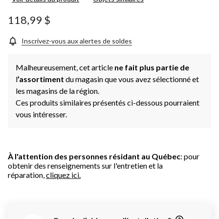
pour
ce
produit.
118,99 $
Lien
vers
la
Inscrivez-vous aux alertes de soldes
même
page.
Malheureusement, cet article
ne fait plus partie de
l
’assortiment
du magasin que vous avez sélectionné et
les magasins de la région.
Ces produits similaires présentés ci-dessous pourraient
vous intéresser.
À l'attention des personnes résidant au Québec
: pour
obtenir des renseignements sur l'entretien et la
réparation,
cliquez ici.