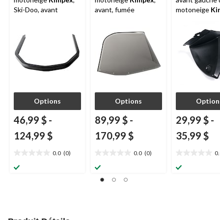
Ski-Doo, avant
avant, fumée
motoneige
Ki
Options
Options
Option
46,99 $
-
89,99 $
-
29,99 $
-
124,99 $
170,99 $
35,99 $
0.0
(0)
0.0
(0)
0
0.0
0.0
0.0
étoile(s)
étoile(s)
étoile(s)
sur
sur
sur
5.
5.
5.