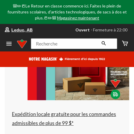
🎒✏️📒Le Retour en classe commence ici. Faites le plein de
fournitures scolaires, d'articles technologiques, de sacs à dos et
plus.📒✏️🎒
Magasinez maintenant
votre
Ouvert
⋅ Fermeture à 22:00
Leduc, AB
magasin
préféré
est
Recherche
Leduc,
AB,
courament
Ouvert,
Fermeture
à
à
22:00
cliquer
pour
changer
Expédition locale gratuite pour les commandes
admissibles de plus de 99 $*