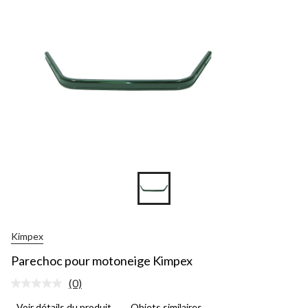
Kimpex
Parechoc pour motoneige Kimpex
(0)
Aucune
cote
Voir détails du produit
Objets similaires