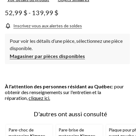
pour
ce
produit.
52,99 $
-
139,99 $
Lien
vers
la
Inscrivez-vous aux alertes de soldes
même
page.
Pour voir les détails d’une pièce, sélectionnez une pièce
disponible.
Magasiner par pièces disponibles
À l'attention des personnes résidant au Québec
: pour
obtenir des renseignements sur l'entretien et la
réparation,
cliquez ici.
D'autres ont aussi consulté
Pare-choc de
Pare-brise de
Plaque pour p
motoneige
Kimpex
,
motoneige
Kimpex
,
avant gauche 