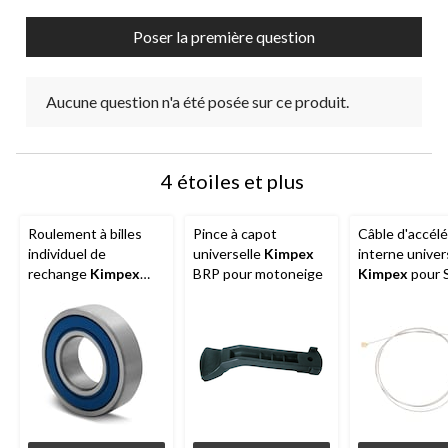
Poser la première question
Aucune question n'a été posée sur ce produit.
4 étoiles et plus
Roulement à billes
Pince à capot
Câble d'accél
individuel de
universelle
Kimpex
interne univer
rechange
Kimpex
BRP pour motoneige
Kimpex
pour 
pour motoneige
48 po
6004-2RKC3Lt avec
graisse basse
température