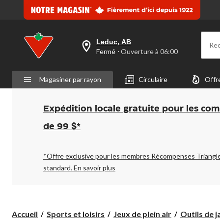
Leduc, AB
Re
votre
Fermé
⋅ Ouverture à 06:00
magasin
préféré
est
Magasiner par rayon
Circulaire
Offr
Leduc,
AB,
courament
Fermé,
Expédition locale gratuite pour les co
Ouverture
à
de 99 $*
à
06:00
cliquer
pour
*Offre exclusive pour les membres Récompenses Triangl
changer
standard.
En savoir plus
Accueil
Sports et loisirs
Jeux de plein air
Outils de j