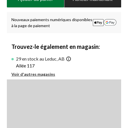
à
jour
à
1
Nouveaux paiements numériques disponibles
à la page de paiement
Trouvez-le également en magasin:
29 en stock au Leduc, AB
Allée 117
Voir d'autres magasins