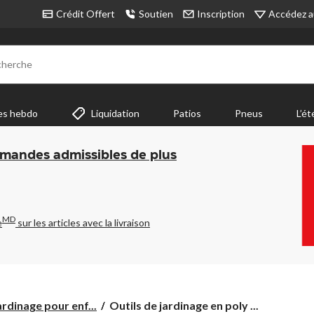
Accédez a
Crédit Offert
Soutien
Inscription
cherche
es hebdo
Liquidation
Patios
Pneus
L’ét
mmandes admissibles de plus
MD
e
sur les articles avec la livraison
Outils
ardinage pour enf...
Outils de jardinage en poly ...