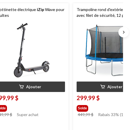
ottinette électrique
iZip
Wave pour
Trampoline rond d'extérieur
ultes
avec filet de sécurité, 12 pi
Ajouter
Ajouter
99,99 $
299,99 $
olde
Solde
prix
prix
49,99 $
Super achat
449,99 $
Rabais 33% (150.
était
était
649,99 $
449,99 $