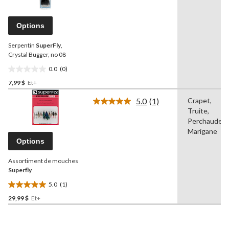
pour
ce
produit.
Options
Lien
vers
Serpentin
SuperFly
,
la
même
Crystal Bugger, no 08
page.
0.0
(0)
0.0
7,99 $
Et+
étoile(s)
sur
5.0
(1)
Crapet,
5.
Lire
Truite,
1
commentaire.
Perchaude,
Lien
Marigane
vers
Options
la
même
Assortiment de mouches
page.
Superfly
5.0
(1)
5.0
29,99 $
Et+
étoile(s)
sur
5.