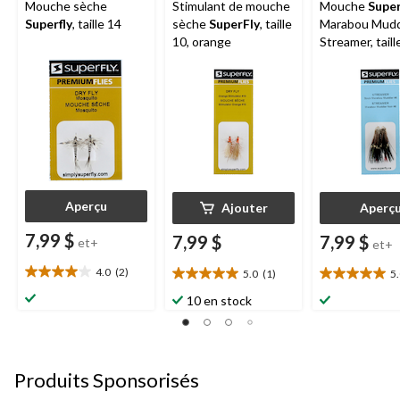
Mouche sèche
Stimulant de mouche
Mouche
Super
Superfly
, taille 14
sèche
SuperFly
, taille
Marabou Mudd
10, orange
Streamer, taill
Aperçu
Ajouter
Aperç
7,99 $
7,99 $
7,99 $
et+
et+
4.0
(2)
5.0
(1)
5
4.0
5.0
5.0
étoile(s)
étoile(s)
étoile(s)
10 en stock
sur
sur
sur
5.
5.
5.
2
1
1
évaluations
évaluation
évaluation
Produits Sponsorisés