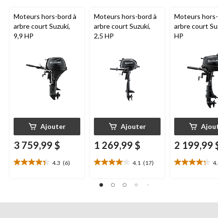
Moteurs hors-bord à
Moteurs hors-bord à
Moteurs hors-
arbre court Suzuki,
arbre court Suzuki,
arbre court Su
9,9 HP
2,5 HP
HP
Ajouter
Ajouter
Ajou
3 759,99 $
1 269,99 $
2 199,99 
4.3
(6)
4.1
(17)
4
4.3
4.1
4.3
étoile(s)
étoile(s)
étoile(s)
sur
sur
sur
5.
5.
5.
6
17
13
évaluations
évaluations
évaluations