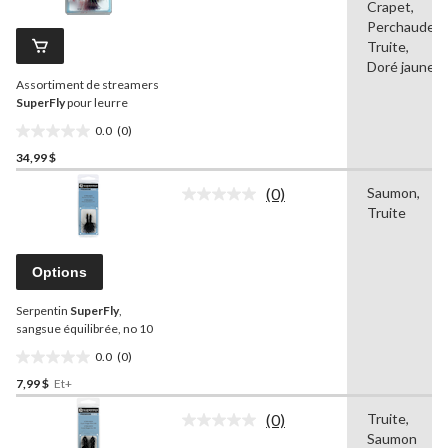
pour
Crapet,
ce
Perchaude,
produit.
Truite,
Lien
Doré jaune
vers
Assortiment de streamers
la
même
SuperFly
pour leurre
page.
0.0
(0)
0.0
34,99 $
étoile(s)
sur
(0)
Saumon,
5.
Aucune
Truite
cote
pour
ce
produit.
Options
Lien
vers
Serpentin
SuperFly
,
la
même
sangsue équilibrée, no 10
page.
0.0
(0)
0.0
7,99 $
Et+
étoile(s)
sur
(0)
Truite,
5.
Aucune
Saumon
cote