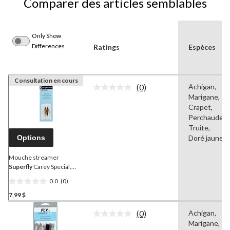
Comparer des articles semblables
Only Show
Differences
Ratings
Espèces
Consultation en cours
(0)
Achigan,
Aucune
Marigane,
cote
pour
Crapet,
ce
Perchaude,
produit.
Truite,
Lien
Options
Doré jaune
vers
la
même
Mouche streamer
page.
Superfly
Carey Special,
taille 08
0.0
(0)
0.0
7,99 $
étoile(s)
sur
(0)
Achigan,
5.
Aucune
Marigane,
cote