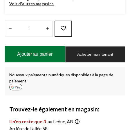
Voir d'autres magasins
Quantité
mise
à
Ajouter au panier
Acheter maintenant
jour
à
1
Nouveaux paiements numériques disponibles à la page de
paiement
Trouvez-le également en magasin:
Il n’en reste que 3
au Leduc, AB
Arrière de l'allée 58