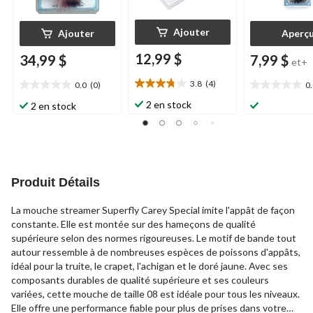
Ajouter
Ajouter
Aperç
12,99 $
34,99 $
7,99 $
et+
3.8
(4)
0.0
(0)
0
3.8
0.0
0.0
étoile(s)
étoile(s)
étoile(s)
2 en stock
2 en stock
sur
sur
sur
5.
5.
5.
4
évaluations
Produit Détails
La mouche streamer Superfly Carey Special imite l'appât de façon
constante. Elle est montée sur des hameçons de qualité
supérieure selon des normes rigoureuses. Le motif de bande tout
autour ressemble à de nombreuses espèces de poissons d'appâts,
idéal pour la truite, le crapet, l'achigan et le doré jaune. Avec ses
composants durables de qualité supérieure et ses couleurs
variées, cette mouche de taille 08 est idéale pour tous les niveaux.
Elle offre une performance fiable pour plus de prises dans votre