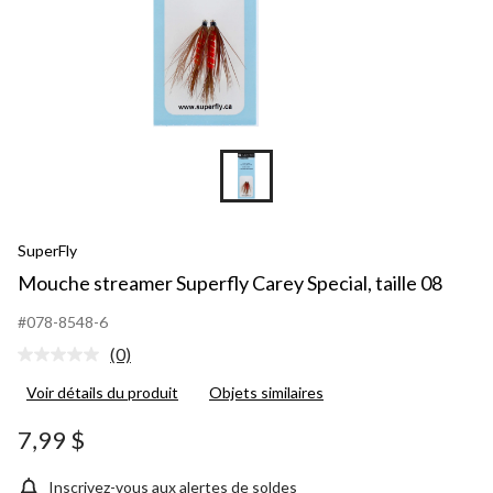
SuperFly
Mouche streamer Superfly Carey Special, taille 08
#078-8548-6
(0)
Aucune
cote
Voir détails du produit
Objets similaires
pour
ce
produit.
7,99 $
Lien
vers
la
Inscrivez-vous aux alertes de soldes