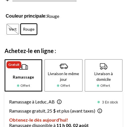
même
page.
Rouge
Couleur principale:
Vert
Rouge
Achetez-le en ligne :
Gratuit
Livraison le même
Livraison à
Ramassage
jour
domicile
Offert
Offert
Offert
Ramassage à Leduc, AB
3 En stock
Ramassage gratuit, 25 $ et plus (avant taxes)
Obtenez-le dès aujourd’hui!
Ramassage disponible à
11 h 00, 02 août