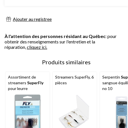
5.
653
évaluations
Ajouter au registree
À l'attention des personnes résidant au Québec
: pour
obtenir des renseignements sur l'entretien et la
réparation,
cliquez ici.
Produits similaires
Assortiment de
Streamers SuperFly, 6
Serpentin
Sup
streamers
SuperFly
pièces
sangsue équili
pour leurre
no 10