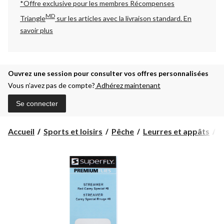
*Offre exclusive pour les membres Récompenses
MD
Triangle
sur les articles avec la livraison standard.
En
savoir plus
Ouvrez une session pour consulter vos offres personnalisées
Vous n’avez pas de compte?
Adhérez maintenant
Se connecter
Accueil
Sports et loisirs
Pêche
Leurres et appâts
M