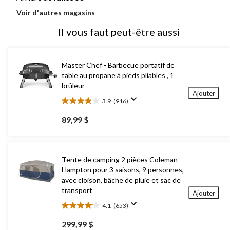
Voir d'autres magasins
Il vous faut peut-être aussi
Master Chef - Barbecue portatif de
table au propane à pieds pliables , 1
brûleur
Ajouter
3.9
(916)
3.9
étoile(s)
89,99 $
sur
5.
916
évaluations
Tente de camping 2 pièces Coleman
Hampton pour 3 saisons, 9 personnes,
avec cloison, bâche de pluie et sac de
transport
Ajouter
4.1
(653)
4.1
étoile(s)
299,99 $
sur