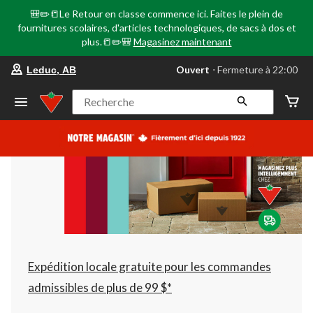
🎒✏️📒Le Retour en classe commence ici. Faites le plein de
fournitures scolaires, d'articles technologiques, de sacs à dos et
plus.📒✏️🎒
Magasinez maintenant
votre
Ouvert
⋅ Fermeture à 22:00
Leduc, AB
magasin
préféré
est
Recherche
Leduc,
AB,
courament
Ouvert,
Fermeture
à
à
22:00
cliquer
pour
changer
Expédition locale gratuite pour les commandes
admissibles de plus de 99 $*