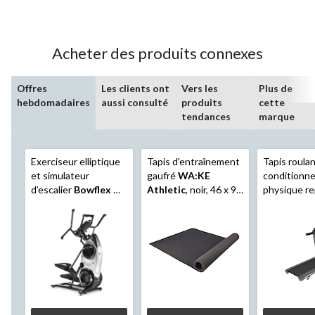
Acheter des produits connexes
Offres
Les clients ont
Vers les
Plus de
hebdomadaires
aussi consulté
produits
cette
tendances
marque
Exerciseur elliptique
Tapis d'entraînement
Tapis roula
et simulateur
gaufré
WA:KE
conditionn
d’escalier
Bowflex
M6
Athletic
, noir, 46 x 93
physique re
Max, abonnement à
po
Horizon
Go
JRNY® inclus
T101-07