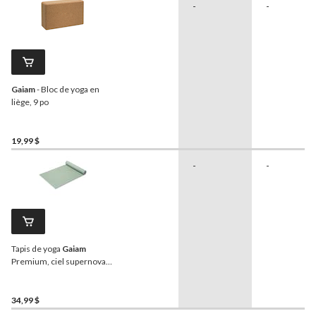
-
-
1 799,99 $
Gaiam
- Bloc de yoga en
liège, 9 po
19,99 $
-
-
Tapis de yoga
Gaiam
Premium, ciel supernova,
6 mm
34,99 $