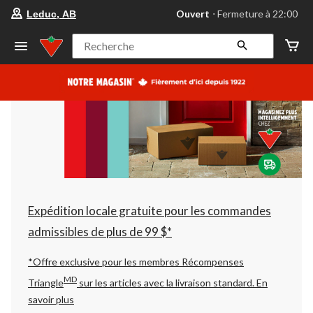
votre
Ouvert
⋅ Fermeture à 22:00
Leduc, AB
magasin
préféré
est
Recherche
Leduc,
AB,
courament
Ouvert,
Fermeture
à
à
22:00
cliquer
pour
changer
Expédition locale gratuite pour les commandes
admissibles de plus de 99 $*
*Offre exclusive pour les membres Récompenses
MD
Triangle
sur les articles avec la livraison standard.
En
savoir plus