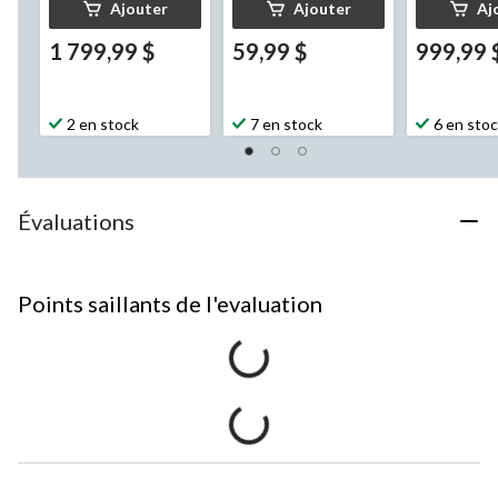
Ajouter
Ajouter
Aj
1 799,99 $
59,99 $
999,99 
2 en stock
7 en stock
6 en sto
Évaluations
Points saillants de l'evaluation