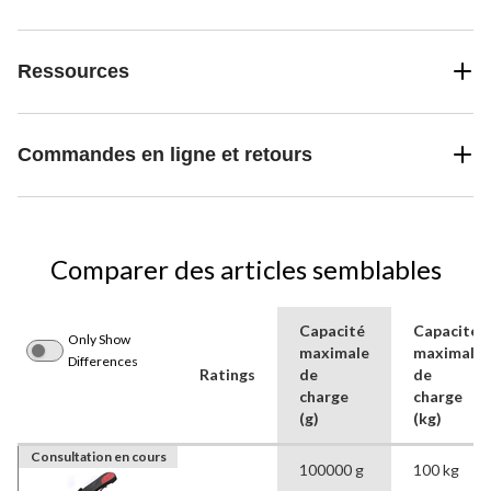
Ressources
Commandes en ligne et retours
Comparer des articles semblables
Capacité
Capacité
Only Show
maximale
maximale
Differences
Ratings
de
de
charge
charge
(g)
(kg)
Consultation en cours
100000 g
100 kg