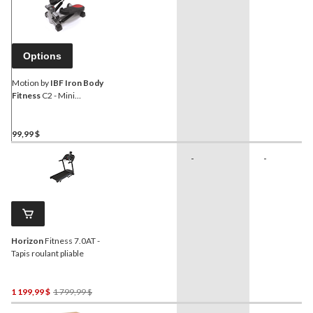
Options
Motion by
IBF Iron Body
Fitness
C2 - Mini
simulateur d'escalier
99,99 $
-
-
Horizon
Fitness 7.0AT -
Tapis roulant pliable
Prix
1 199,99 $
1 799,99 $
Était