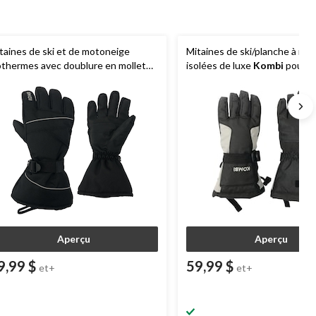
taines de ski et de motoneige
Mitaines de ski/planche à nei
othermes avec doublure en molleton
isolées de luxe
Kombi
pour h
ombi
pour hommes
compatibles avec les écrans t
Aperçu
Aperçu
9,99 $
59,99 $
et+
et+