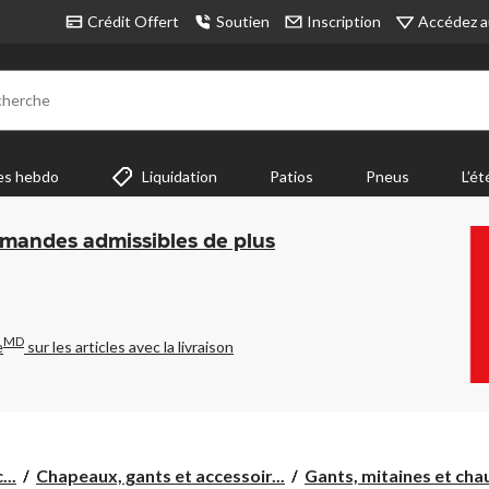
Accédez a
Crédit Offert
Soutien
Inscription
cherche
es hebdo
Liquidation
Patios
Pneus
L’ét
mmandes admissibles de plus
MD
e
sur les articles avec la livraison
...
Chapeaux, gants et accessoir...
Gants, mitaines et cha