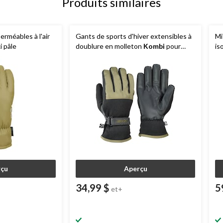
Produits similaires
rméables à l'air
Gants de sports d'hiver extensibles à
Mi
i pâle
doublure en molleton
Kombi
pour
is
hommes avec paumes antidérapantes
K
çu
Aperçu
34,99 $
5
et+