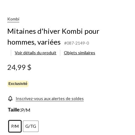
d'hiver
Kombi
pour
hommes,
Kombi
variées
Mitaines d'hiver Kombi pour
hommes, variées
#087-2149-0
Voir détails du produit
Objets similaires
24,99 $
Exclusivité
Inscrivez-vous aux alertes de soldes
P/M
Taille:
P/M
G/TG