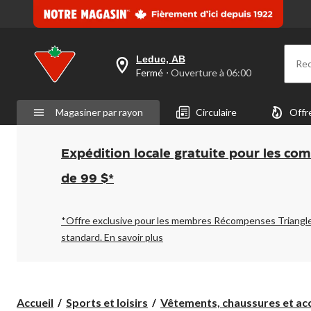
Leduc, AB
Re
votre
Fermé
⋅ Ouverture à 06:00
magasin
préféré
est
Magasiner par rayon
Circulaire
Offr
Leduc,
AB,
courament
Fermé,
Expédition locale gratuite pour les co
Ouverture
à
de 99 $*
à
06:00
cliquer
pour
*Offre exclusive pour les membres Récompenses Triangl
changer
standard.
En savoir plus
Accueil
Sports et loisirs
Vêtements, chaussures et acc