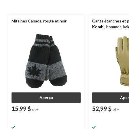
Mitaines Canada, rouge et noir
Gants étanches et pe
Kombi
, hommes, kak
Aperçu
Aper
15,99 $
52,99 $
et+
et+