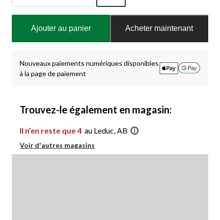
Quantité
mise
Ajouter au panier
Acheter maintenant
à
jour
à
1
Nouveaux paiements numériques disponibles
à la page de paiement
Trouvez-le également en magasin:
Il n’en reste que 4
au Leduc, AB
Voir d'autres magasins