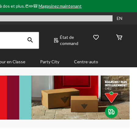
 à dos et plus.📒✏️🎒
Magasinez maintenant
EN
État de
command
our en Classe
Party City
Centre-auto