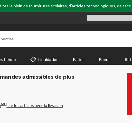
tes le plein de fournitures scolaires, d'articles technologiques, de sacs
cherche
es hebdo
Liquidation
Patios
Pneus
Ret
mmandes admissibles de plus
MD
e
sur les articles avec la livraison