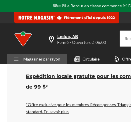
🎒✏️📒Le Retour en classe commence ici. Fai
Leduc, AB
Re
votre
Fermé
⋅ Ouverture à 06:00
magasin
préféré
est
Magasiner par rayon
Circulaire
Offr
Leduc,
AB,
courament
Fermé,
Expédition locale gratuite pour les co
Ouverture
à
de 99 $*
à
06:00
cliquer
pour
*Offre exclusive pour les membres Récompenses Triangl
changer
standard.
En savoir plus