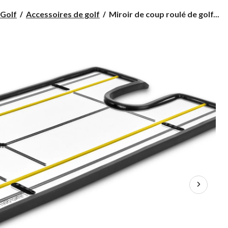
Miroir
Golf
Accessoires de golf
Miroir de coup roulé de golf...
de
coup
roulé
de
golf
SKLZ
True
Line