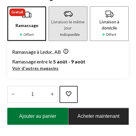
Gratuit
Livraison le même
Livraison à
Ramassage
jour
domicile
Offert
Indisponible
Offert
Ramassage à Leduc, AB
Ramassage entre le
5 août - 9 août
Voir d'autres magasins
Quantité
mise
Ajouter au panier
Acheter maintenant
à
jour
à
1