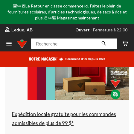
🎒✏️📒Le Retour en classe commence ici. Faites le plein de
fournitures scolaires, d'articles technologiques, de sacs à dos et
plus.📒✏️🎒
Magasinez maintenant
votre
Ouvert
⋅ Fermeture à 22:00
Leduc, AB
magasin
préféré
est
Recherche
Leduc,
AB,
courament
Ouvert,
Fermeture
à
à
22:00
cliquer
pour
changer
Expédition locale gratuite pour les commandes
admissibles de plus de 99 $*