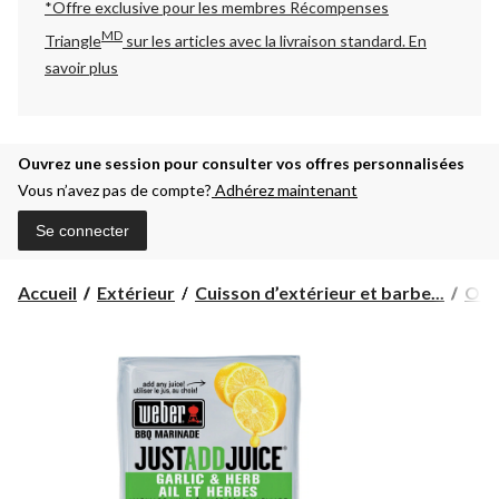
*Offre exclusive pour les membres Récompenses
MD
Triangle
sur les articles avec la livraison standard.
En
savoir plus
Ouvrez une session pour consulter vos offres personnalisées
Vous n’avez pas de compte?
Adhérez maintenant
Se connecter
Accueil
Extérieur
Cuisson d’extérieur et barbe...
Outi