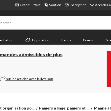
Accédez a
Crédit Offert
Soutien
Inscription
cherche
es hebdo
Liquidation
Patios
Pneus
L’ét
mmandes admissibles de plus
MD
e
sur les articles avec la livraison
Manne
 organisation po...
Paniers à linge, paniers et ...
Manne à l