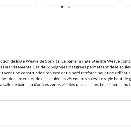
152
1
évaluations
év
on de linge Weave de Sterilite. Le panier à linge Sterilite Weave combine
pas les vêtements. Les deux poignées intégrées permettent de le souleve
çu avec une construction robuste et un bord renforcé pour une utilisatio
ermet de contenir et de dissimuler les vêtements sales. Le style haut de
, la salle de bains ou d'autres zones visibles de la maison. Les dimensions