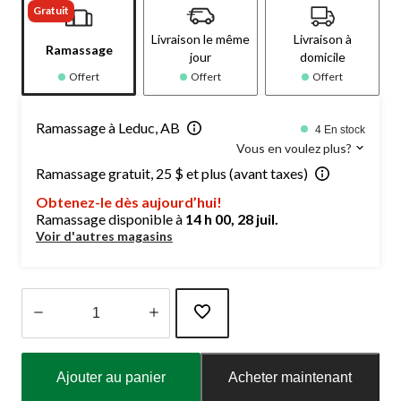
Gratuit
Livraison le même
Livraison à
Ramassage
jour
domicile
Offert
Offert
Offert
Ramassage à Leduc, AB
4 En stock
Vous en voulez plus?
Ramassage gratuit, 25 $ et plus (avant taxes)
Obtenez-le dès aujourd’hui!
Ramassage disponible à
14 h 00, 28 juil.
Voir d'autres magasins
Quantité
mise
Ajouter au panier
Acheter maintenant
à
jour