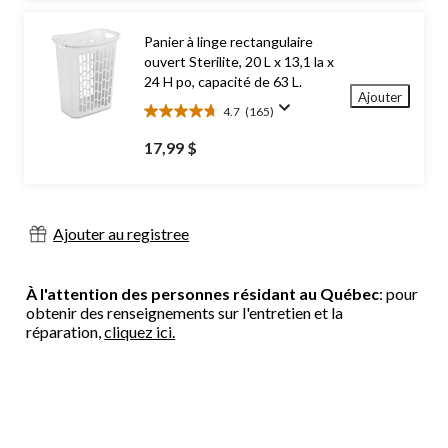
88
évaluations
Panier à linge rectangulaire
ouvert Sterilite, 20 L x 13,1 la x
24 H po, capacité de 63 L.
Ajouter
4.7
(165)
4.7
étoile(s)
17,99 $
sur
5.
165
évaluations
Ajouter au registree
À l'attention des personnes résidant au Québec
: pour
obtenir des renseignements sur l'entretien et la
réparation,
cliquez ici.