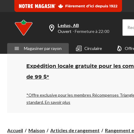
même
page.
Leduc, AB
Re
votre
Ouvert
⋅ Fermeture à 22:00
magasin
préféré
est
Magasiner par rayon
Circulaire
Offr
Leduc,
AB,
courament
Ouvert,
Expédition locale gratuite pour les co
Fermeture
à
de 99 $*
à
22:00
cliquer
pour
*Offre exclusive pour les membres Récompenses Triangl
changer
standard.
En savoir plus
Accueil
Maison
Articles de rangement
Rangement et