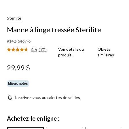
Sterilite
Manne à linge tressée Sterilite
#142-6467-6
4.6
(70)
Voir détails du
Objets
Lire
produit
similaires
les
70
commentaires.
29,99 $
Lien
vers
la
même
Mieux notés
page.
Inscrivez-vous aux alertes de soldes
Achetez-le en ligne :