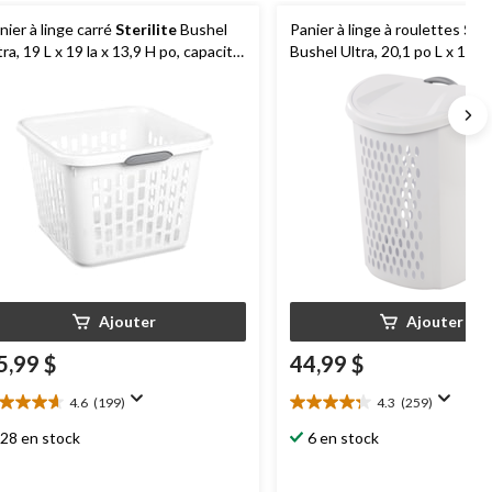
nier à linge carré
Sterilite
Bushel
Panier à linge à roulettes
Ster
tra, 19 L x 19 la x 13,9 H po, capacité
Bushel Ultra, 20,1 po L x 15,4 
 53 L.
26,75 po H
Ajouter
Ajouter
5,99 $
44,99 $
4.6
(199)
4.3
(259)
6
4.3
oile(s)
étoile(s)
28 en stock
6 en stock
r
sur
5.