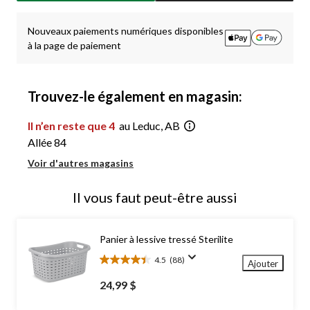
à
1
Nouveaux paiements numériques disponibles
à la page de paiement
Trouvez-le également en magasin:
Il n’en reste que 4
au Leduc, AB
Allée 84
Voir d'autres magasins
Il vous faut peut-être aussi
Panier à lessive tressé Sterilite
4.5
(88)
Ajouter
4.5
étoile(s)
24,99 $
sur
5.