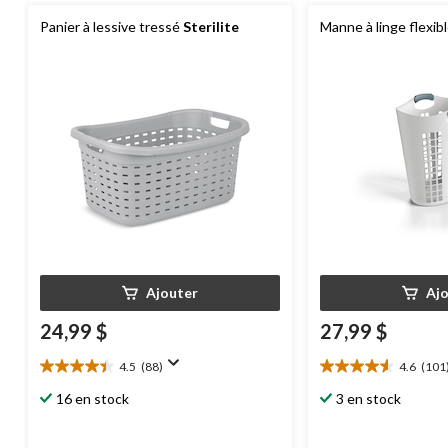
Panier à lessive tressé
Sterilite
Manne à linge flexib
Ajouter
Aj
24,99 $
27,99 $
4.5
(88)
4.6
(101
4.5
4.6
étoile(s)
étoile(s)
16 en stock
3 en stock
sur
sur
5.
5.