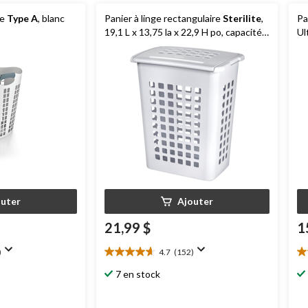
le
Type A
, blanc
Panier à linge rectangulaire
Sterilite
,
Pa
19,1 L x 13,75 la x 22,9 H po, capacité
Ul
de 62 L.
de
outer
Ajouter
21,99 $
1
)
4.7
(152)
4.7
4.
étoile(s)
ét
7 en stock
sur
su
5.
5.