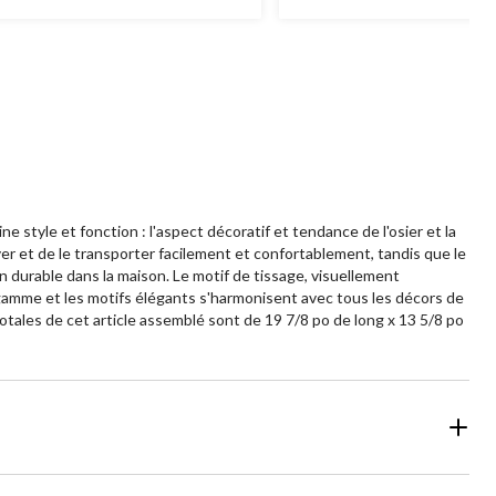
99
259
aluations
évaluations
 style et fonction : l'aspect décoratif et tendance de l'osier et la
r et de le transporter facilement et confortablement, tandis que le
n durable dans la maison. Le motif de tissage, visuellement
 gamme et les motifs élégants s'harmonisent avec tous les décors de
 totales de cet article assemblé sont de 19 7/8 po de long x 13 5/8 po