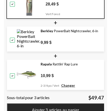
28,49 $
Vert Foncé
+
Berkley
PowerBait Nightcrawler, 6-in
9,99 $
+
Rapala
Rattlin' Rap Lure
10,99 $
Changer
2-3/4 po / Vert
$49.47
Sous-total pour 3 articles
Ajouter 3 articles au panier