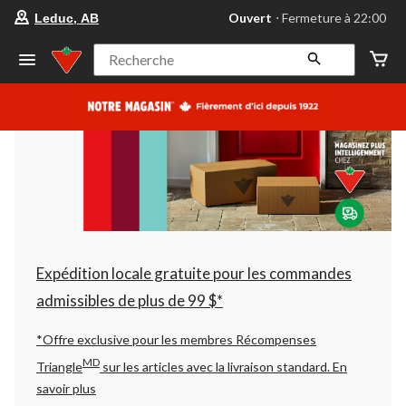
votre
Ouvert
⋅ Fermeture à 22:00
Leduc, AB
magasin
préféré
est
Recherche
Leduc,
AB,
courament
Ouvert,
Fermeture
à
à
22:00
cliquer
pour
changer
Expédition locale gratuite pour les commandes
admissibles de plus de 99 $*
*Offre exclusive pour les membres Récompenses
MD
Triangle
sur les articles avec la livraison standard.
En
savoir plus