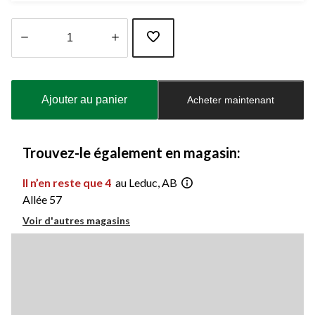
Quantité
mise
à
Ajouter au panier
Acheter maintenant
jour
à
1
Trouvez-le également en magasin:
Il n’en reste que 4
au Leduc, AB
Allée 57
Voir d'autres magasins