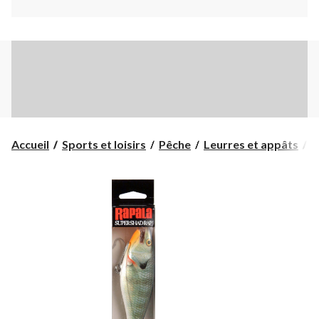
Accueil
Sports et loisirs
Pêche
Leurres et appâts
A