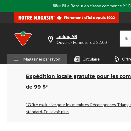
même
page.
🎒✏️📒Le Retour en classe commence ici. Fai
Leduc, AB
Re
votre
Ouvert
⋅ Fermeture à 22:00
magasin
préféré
est
Magasiner par rayon
Circulaire
Offr
Leduc,
AB,
courament
Ouvert,
Expédition locale gratuite pour les co
Fermeture
à
de 99 $*
à
22:00
cliquer
pour
*Offre exclusive pour les membres Récompenses Triangl
changer
standard.
En savoir plus