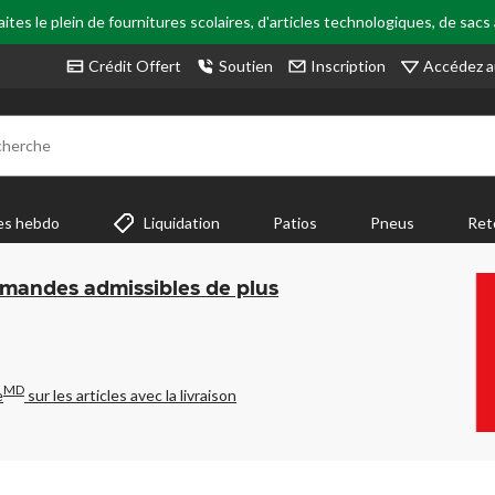
tes le plein de fournitures scolaires, d'articles technologiques, de sacs
Accédez a
Crédit Offert
Soutien
Inscription
cherche
es hebdo
Liquidation
Patios
Pneus
Ret
mmandes admissibles de plus
MD
e
sur les articles avec la livraison