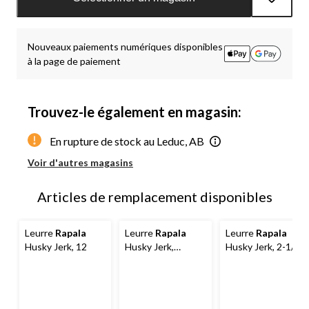
à
jour
à
Nouveaux paiements numériques disponibles
1
à la page de paiement
Trouvez-le également en magasin:
En rupture de stock au Leduc, AB
Voir d'autres magasins
Articles de remplacement disponibles
Leurre
Rapala
Leurre
Rapala
Leurre
Rapala
Husky Jerk, 12
Husky Jerk,
Husky Jerk, 2-1/2
brochet, 7/16 oz
po