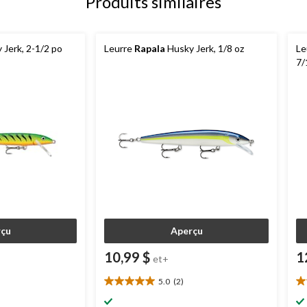
Produits similaires
Jerk, 2-1/2 po
Leurre
Rapala
Husky Jerk, 1/8 oz
Le
7/
çu
Aperçu
10,99 $
1
et+
5.0
(2)
5.0
4.
étoile(s)
ét