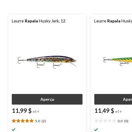
Leurre
Rapala
Husky Jerk, 12
Leurre
Rapala
Husky 
Aperçu
Aper
11,99 $
11,49 $
et+
et+
5.0
(2)
0.0
(0)
5.0
0.0
étoile(s)
étoile(s)