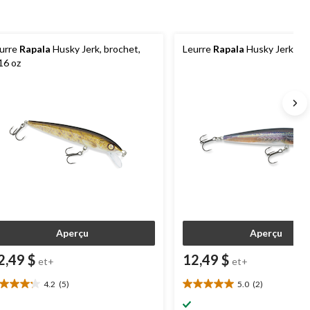
urre
Rapala
Husky Jerk, brochet,
Leurre
Rapala
Husky Jerk, 5 
16 oz
Aperçu
Aperçu
2,49 $
12,49 $
et+
et+
4.2
(5)
5.0
(2)
2
5.0
oile(s)
étoile(s)