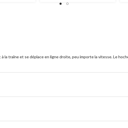
sur
su
5.
5.
2
5
évaluations
év
 à la traîne et se déplace en ligne droite, peu importe la vitesse. Le hoc