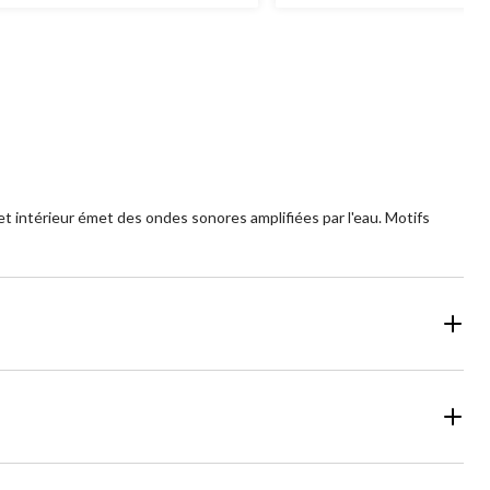
r
sur
5.
2
aluations
évaluations
het intérieur émet des ondes sonores amplifiées par l'eau. Motifs