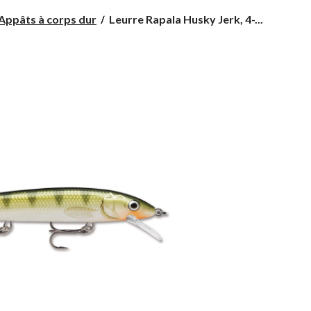
Leurre
Appâts à corps dur
Leurre Rapala Husky Jerk, 4-...
Rapala
Husky
Jerk,
4-
3/4
po