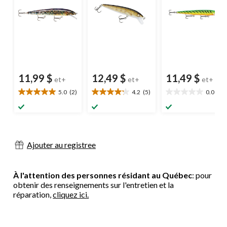
11,99 $
12,49 $
11,49 $
et+
et+
et+
5.0
(2)
4.2
(5)
0.0
(0)
5.0
4.2
0.0
étoile(s)
étoile(s)
étoile(s)
sur
sur
sur
5.
5.
5.
2
5
évaluations
évaluations
Ajouter au registree
À l'attention des personnes résidant au Québec
: pour
obtenir des renseignements sur l'entretien et la
réparation,
cliquez ici.