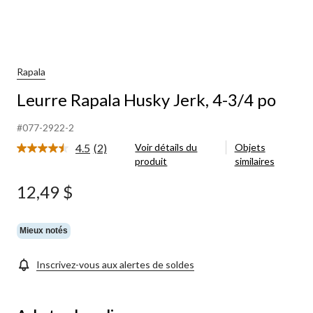
Rapala
Leurre Rapala Husky Jerk, 4-3/4 po
#077-2922-2
4.5
(2)
Voir détails du
Objets
Lire
produit
similaires
les
2
commentaires.
12,49 $
Lien
vers
la
même
Mieux notés
page.
Inscrivez-vous aux alertes de soldes