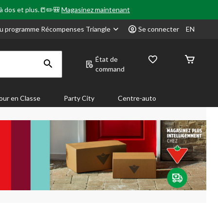
 à dos et plus.📒✏️🎒
Magasinez maintenant
u programme Récompenses Triangle
Se connecter
EN
État de
command
our en Classe
Party City
Centre-auto