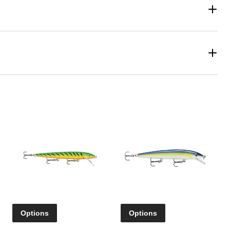
Options
Options