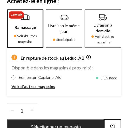
Achetez-le en ligne :
Gratuit
Livraison à
Livraison le même
Ramassage
domicile
jour
Voir d'autres
Voir d'autres
Stock épuisé
magasins
magasins
En rupture de stock au Leduc, AB
Disponible dans les magasins à proximité :
Edmonton Capilano, AB
3 En stock
Voir d'autres magasins
Quantité
mise
Sélectionner un magasin