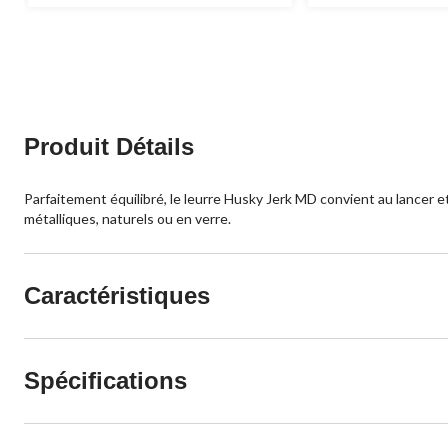
sur
sur
5.
5.
2
évaluations
Produit Détails
Parfaitement équilibré, le leurre Husky Jerk MD convient au lancer et
métalliques, naturels ou en verre.
Caractéristiques
Spécifications