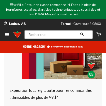
🎒✏️📒Le Retour en classe commence ici. Faites le plein de
fournitures scolaires, d'articles technologiques, de sacs à dos et
plus.📒✏️🎒
Magasinez maintenant
votre
Fermé
⋅ Ouverture à 06:00
Leduc, AB
magasin
préféré
est
Recherche
Leduc,
AB,
courament
Fermé,
Ouverture
à
à
06:00
cliquer
pour
changer
Expédition locale gratuite pour les commandes
admissibles de plus de 99 $*