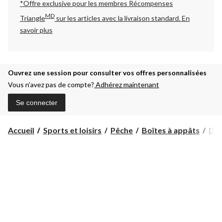
*Offre exclusive pour les membres Récompenses
MD
Triangle
sur les articles avec la livraison standard.
En
savoir plus
Ouvrez une session pour consulter vos offres personnalisées
Vous n’avez pas de compte?
Adhérez maintenant
Se connecter
Accueil
Sports et loisirs
Pêche
Boîtes à appâts
Dan