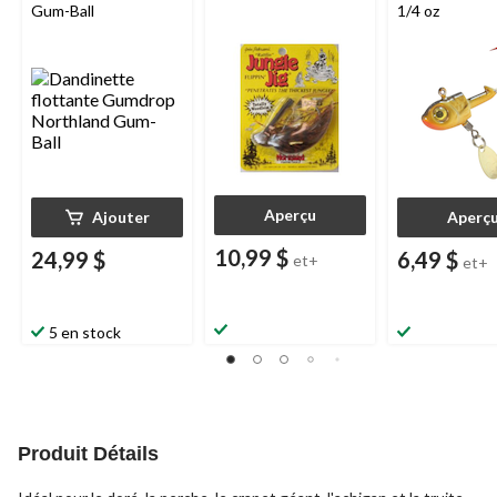
Gum-Ball
1/4 oz
Aperçu
Ajouter
Aperç
10,99 $
24,99 $
6,49 $
et+
et+
5 en stock
Produit Détails