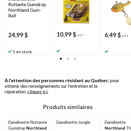
10,99 $
24,99 $
6,49 $
et+
et+
5 en stock
À l'attention des personnes résidant au Québec
: pour
obtenir des renseignements sur l'entretien et la
réparation,
cliquez ici.
Produits similaires
Dandinette flottante
Dandinette Jungle
Dandinette
Gumdrop
Northland
Northland
Th