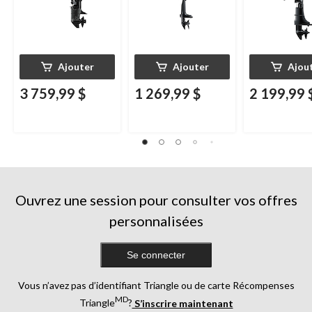
Ajouter
Ajouter
Ajou
3 759,99 $
1 269,99 $
2 199,99 
Ouvrez une session pour consulter vos offres
personnalisées
Se connecter
Vous n’avez pas d’identifiant Triangle ou de carte Récompenses
MD
Triangle
?
S’inscrire maintenant