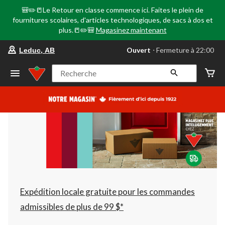
🎒✏️📒Le Retour en classe commence ici. Faites le plein de
fournitures scolaires, d'articles technologiques, de sacs à dos et
plus.📒✏️🎒
Magasinez maintenant
votre
Ouvert
⋅ Fermeture à 22:00
Leduc, AB
magasin
préféré
est
Recherche
Leduc,
AB,
courament
Ouvert,
Fermeture
à
à
22:00
cliquer
pour
changer
Expédition locale gratuite pour les commandes
admissibles de plus de 99 $*