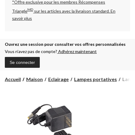
*Offre exclusive pour les membres Récompenses
MD
Triangle
sur les articles avec la livraison standard.
En
savoir plus
Ouvrez une session pour consulter vos offres personnalisées
Vous n’avez pas de compte?
Adhérez maintenant
Se connecter
Lamp
Accueil
Maison
Eclairage
Lampes portatives
Lampe
de
travai
extens
à
31
DEL
Moto