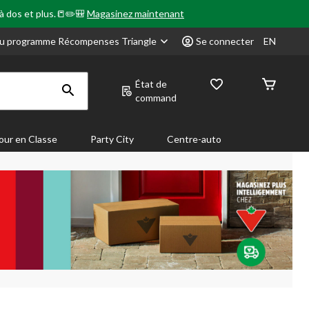
 à dos et plus.📒✏️🎒
Magasinez maintenant
u programme Récompenses Triangle
Se connecter
EN
État de
command
our en Classe
Party City
Centre-auto