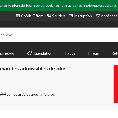
tes le plein de fournitures scolaires, d'articles technologiques, de sacs
Accédez a
Crédit Offert
Soutien
Inscription
cherche
es hebdo
Liquidation
Patios
Pneus
Ret
mmandes admissibles de plus
MD
e
sur les articles avec la livraison