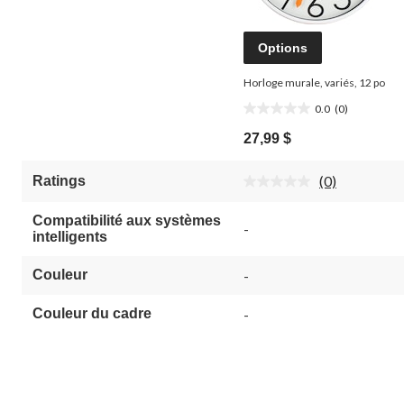
Options
Horloge murale, variés, 12 po
0.0
(0)
0.0
étoile(s)
27,99 $
sur
5.
(0)
Ratings
Aucune
cote
pour
Compatibilité aux systèmes
-
ce
intelligents
produit.
Lien
vers
Couleur
-
la
même
Couleur du cadre
-
page.