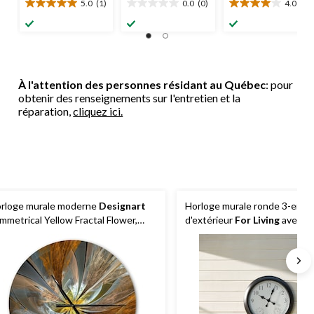
5.0
(1)
0.0
(0)
4.0
(1)
5.0
0.0
4.0
étoile(s)
étoile(s)
étoile(s)
sur
sur
sur
5.
5.
5.
1
1
évaluation
évaluation
À l'attention des personnes résidant au Québec
: pour
obtenir des renseignements sur l'entretien et la
réparation,
cliquez ici.
rloge murale moderne
Designart
Horloge murale ronde 3-en-1
mmetrical Yellow Fractal Flower,
d'extérieur
For Living
avec in
illes variées
d'humidité et thermomètre,
noir/blanc, 24 po