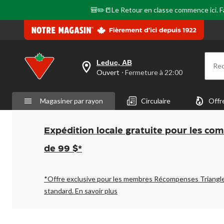
même
🎒✏️📒Le Retour en classe commence ici. Fai
page.
Leduc, AB
Re
votre
Ouvert
⋅ Fermeture à 22:00
magasin
préféré
est
Magasiner par rayon
Circulaire
Offr
Leduc,
AB,
courament
Ouvert,
Expédition locale gratuite pour les co
Fermeture
à
de 99 $*
à
22:00
cliquer
pour
*Offre exclusive pour les membres Récompenses Triangl
changer
standard.
En savoir plus