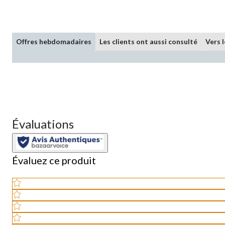
Offres hebdomadaires
Les clients ont aussi consulté
Vers 
Évaluations
Évaluez ce produit
Sélectionnez
pour
Sélectionnez
évaluer
pour
Sélectionnez
l'article
évaluer