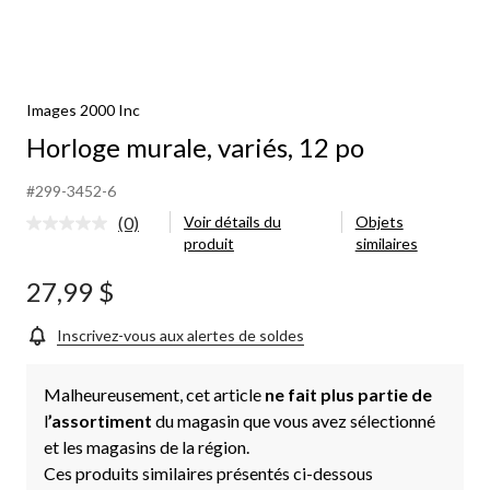
Images 2000 Inc
Horloge murale, variés, 12 po
#299-3452-6
(0)
Voir détails du
Objets
Aucune
produit
similaires
cote
pour
ce
27,99 $
produit.
Lien
vers
Inscrivez-vous aux alertes de soldes
la
même
page.
Malheureusement, cet article
ne fait plus partie de
l
’assortiment
du magasin que vous avez sélectionné
et les magasins de la région.
Ces produits similaires présentés ci-dessous