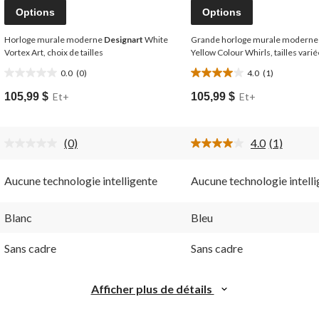
Options
Options
Horloge murale moderne
Designart
White
Grande horloge murale modern
Vortex Art, choix de tailles
Yellow Colour Whirls, tailles vari
0.0
(0)
4.0
(1)
0.0
4.0
étoile(s)
étoile(s)
105,99 $
Et+
105,99 $
Et+
sur
sur
5.
5.
1
(0)
4.0
(1)
évaluation
Aucune
Lire
cote
1
pour
commenta
Aucune technologie intelligente
Aucune technologie intell
ce
Lien
produit.
vers
Lien
la
vers
même
Blanc
Bleu
la
page.
même
Sans cadre
Sans cadre
page.
Afficher plus de détails