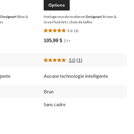
Options
e
Designart
Blue &
Horloge murale moderne
Designart
Brown &
ées
Grey Fluid Art I, choix de tailles
5.0
(1)
5.0
étoile(s)
105,99 $
Et+
sur
5.
1
5.0
(1)
évaluation
Lire
1
ire.
commentaire.
igente
Aucune technologie intelligente
Lien
vers
la
même
Brun
page.
Sans cadre