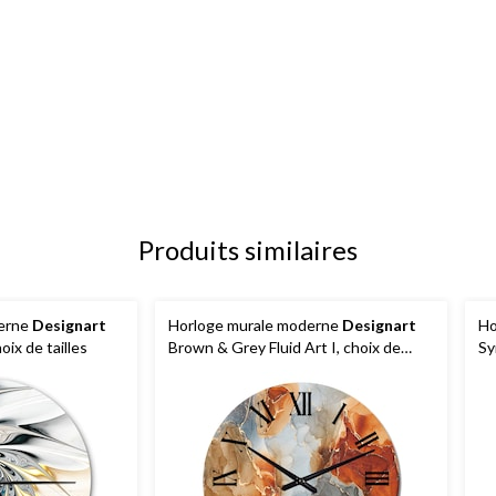
Produits similaires
derne
Designart
Horloge murale moderne
Designart
Ho
ix de tailles
Brown & Grey Fluid Art I, choix de
Sy
tailles
ta