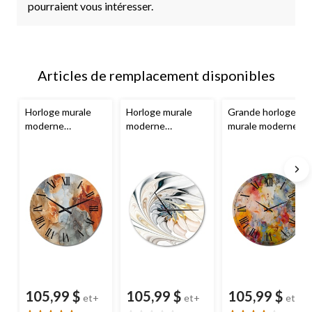
pourraient vous intéresser.
Articles de remplacement disponibles
Horloge murale
Horloge murale
Grande horloge
moderne
moderne
murale moderne
Designart
Brown
Designart
White
Designart
Blue &
& Grey Fluid Art I,
Vortex Art, choix
Yellow Colour
choix de tailles
de tailles
Whirls, tailles
variées
105,99 $
105,99 $
105,99 $
et+
et+
et+