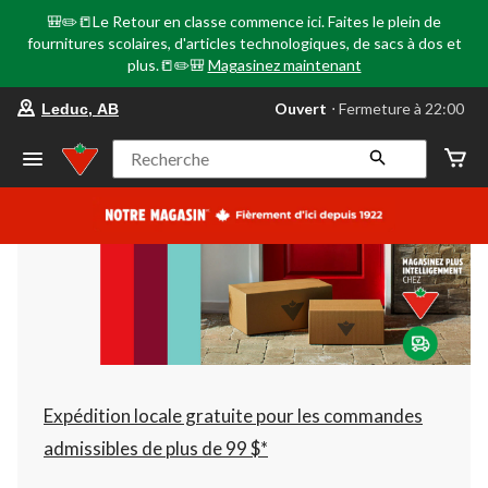
🎒✏️📒Le Retour en classe commence ici. Faites le plein de
fournitures scolaires, d'articles technologiques, de sacs à dos et
plus.📒✏️🎒
Magasinez maintenant
votre
Ouvert
⋅ Fermeture à 22:00
Leduc, AB
magasin
préféré
est
Recherche
Leduc,
AB,
courament
Ouvert,
Fermeture
à
à
22:00
cliquer
pour
changer
Expédition locale gratuite pour les commandes
admissibles de plus de 99 $*