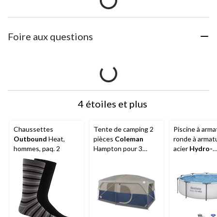
Foire aux questions
4 étoiles et plus
Chaussettes
Tente de camping 2
Piscine à arma
Outbound
Heat,
pièces
Coleman
ronde à armat
hommes, paq. 2
Hampton pour 3
acier
Hydro-
saisons, 9 personnes,
force
MC Pro 
avec cloison, bâche
pi x 30 po
de pluie et sac de
transport