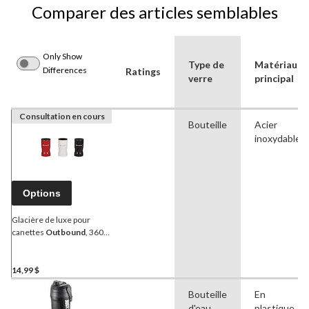
Comparer des articles semblables
Only Show
Type de
Matériau
Differences
Ratings
verre
principal
Consultation en cours
Bouteille
Acier
inoxydable
Options
Glacière de luxe pour
canettes
Outbound
, 360
mL, choix de couleurs
14,99 $
Bouteille
En
d'eau
plastique