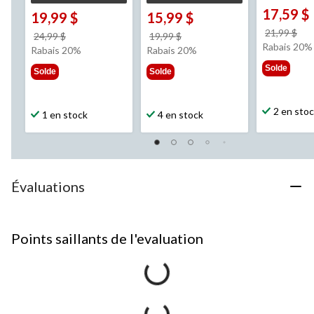
17,59 $
19,99 $
15,99 $
pri
21,99 $
prix
prix
24,99 $
19,99 $
éta
Rabais 20%
était
était
Rabais 20%
Rabais 20%
21,
24,99 $
19,99 $
Solde
Solde
Solde
2 en sto
1 en stock
4 en stock
Évaluations
Points saillants de l'evaluation