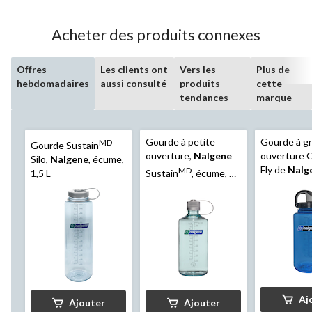
Acheter des produits connexes
Offres
Les clients ont
Vers les
Plus de
hebdomadaires
aussi consulté
produits
cette
tendances
marque
Gourde à petite
Gourde à g
MD
Gourde Sustain
ouverture,
Nalgene
ouverture 
Silo,
Nalgene
, écume,
Fly de
Nalg
MD
1,5 L
Sustain
, écume, 1
ardoise av
L
noir, 1 L
Aj
Ajouter
Ajouter