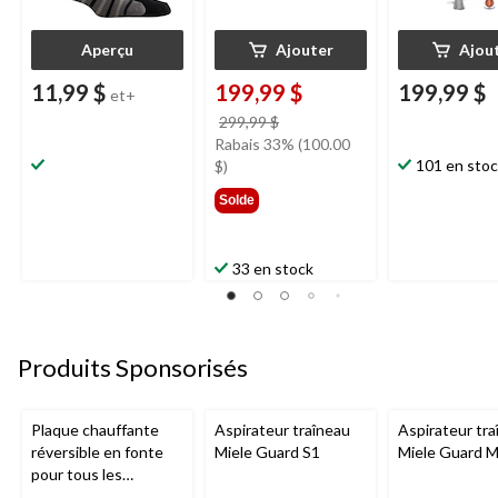
Aperçu
Ajouter
Ajou
11,99 $
199,99 $
199,99 $
et+
prix
299,99 $
était
Rabais 33% (100.00
299,99 $
101 en sto
$)
Solde
33 en stock
Produits Sponsorisés
Plaque chauffante
Aspirateur traîneau
Aspirateur tra
réversible en fonte
Miele Guard S1
Miele Guard 
pour tous les
barbecues portatifs