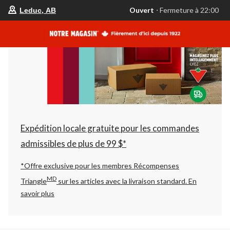
votre
Ouvert
⋅ Fermeture à 22:00
Leduc, AB
magasin
préféré
est
Leduc,
AB,
courament
Ouvert,
Fermeture
à
à
22:00
cliquer
pour
changer
Expédition locale gratuite pour les commandes
admissibles de plus de 99 $*
*Offre exclusive pour les membres Récompenses
MD
Triangle
sur les articles avec la livraison standard.
En
savoir plus