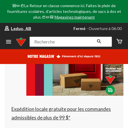
🎒✏️📒Le Retour en classe commence ici. Faites le plein de
fournitures scolaires, d'articles technologiques, de sacs à dos et
plus.📒✏️🎒
Magasinez maintenant
votre
Fermé
⋅ Ouverture à 06:00
Leduc, AB
magasin
préféré
est
Recherche
Leduc,
AB,
courament
Fermé,
Ouverture
à
à
06:00
cliquer
pour
changer
Expédition locale gratuite pour les commandes
admissibles de plus de 99 $*