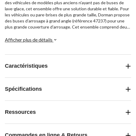
des véhicules de modèles plus anciens n'ayant pas de buses de
lave-glace, cet ensemble offre une solution durable et fiable. Pour
les véhicules ou pare-brises de plus grande taille, Dorman propose
des buses d'arrosage à grand angle (référence 47237) pour une
plus grande couverture d'arrosage. Cet ensemble comprend deux
buses et raccords, tout ce dont vous avez besoin pour effectuer
une réparation.
Afficher plus de détails
Caractéristiques
Spécifications
Ressources
Commandes en ligne & Retours