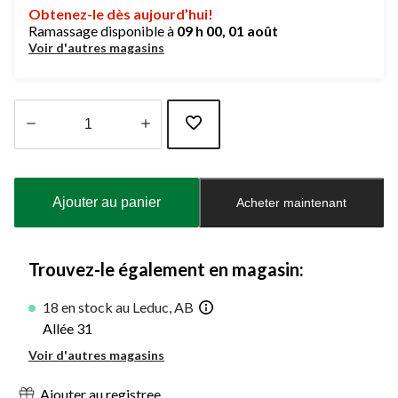
Obtenez-le dès aujourd’hui!
Ramassage disponible à
09 h 00, 01 août
Voir d'autres magasins
Quantité
mise
à
Ajouter au panier
Acheter maintenant
jour
à
1
Trouvez-le également en magasin:
18 en stock au Leduc, AB
Allée 31
Voir d'autres magasins
Ajouter au registree