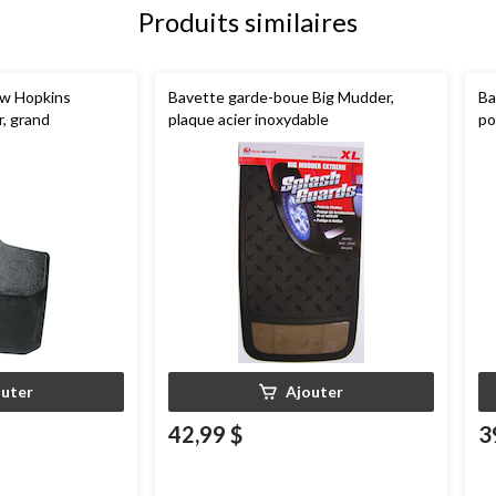
Produits similaires
w Hopkins
Bavette garde-boue Big Mudder,
Ba
r, grand
plaque acier inoxydable
po
outer
Ajouter
42,99 $
3