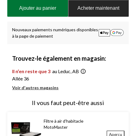
mise
Ajouter au panier
Acheter maintenant
à
jour
à
1
Nouveaux paiements numériques disponibles
à la page de paiement
Trouvez-le également en magasin:
Il n’en reste que 3
au Leduc, AB
Allée 36
Voir d'autres magasins
Il vous faut peut-être aussi
Filtre à air d'habitacle
MotoMaster
Aperçu