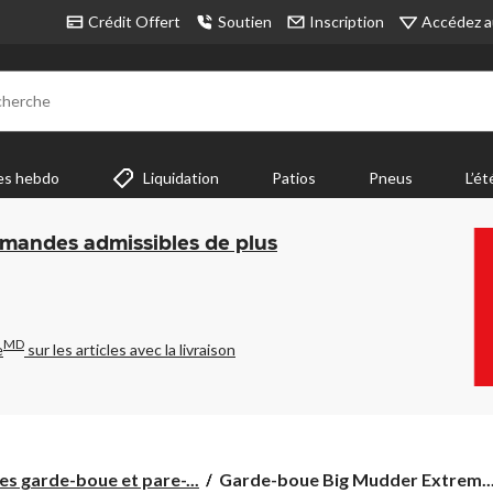
Accédez a
Crédit Offert
Soutien
Inscription
cherche
es hebdo
Liquidation
Patios
Pneus
L’ét
mmandes admissibles de plus
MD
e
sur les articles avec la livraison
Garde-
s garde-boue et pare-...
Garde-boue Big Mudder Extrem..