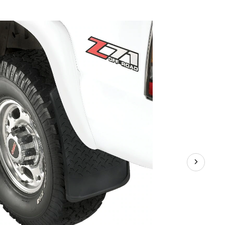
boue
Big
Mudder
Extreme