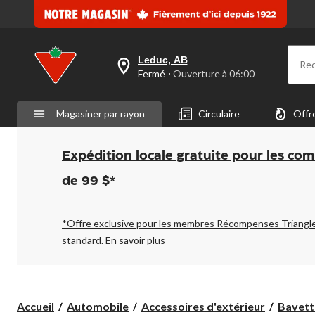
Leduc, AB
Re
votre
Fermé
⋅ Ouverture à 06:00
magasin
préféré
est
Magasiner par rayon
Circulaire
Offr
Leduc,
AB,
courament
Fermé,
Expédition locale gratuite pour les co
Ouverture
à
de 99 $*
à
06:00
cliquer
pour
*Offre exclusive pour les membres Récompenses Triangl
changer
standard.
En savoir plus
Accueil
Automobile
Accessoires d'extérieur
Bavette