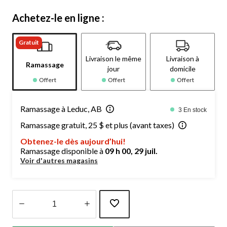
Achetez-le en ligne :
Gratuit
Livraison le même
Livraison à
Ramassage
jour
domicile
Offert
Offert
Offert
Ramassage à Leduc, AB
3 En stock
Ramassage gratuit, 25 $ et plus (avant taxes)
Obtenez-le dès aujourd’hui!
Ramassage disponible à
09 h 00, 29 juil.
Voir d'autres magasins
Quantité