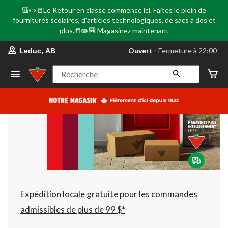
🎒✏️📒Le Retour en classe commence ici. Faites le plein de
fournitures scolaires, d'articles technologiques, de sacs à dos et
plus.📒✏️🎒
Magasinez maintenant
votre
Ouvert
⋅ Fermeture à 22:00
Leduc, AB
magasin
préféré
est
Recherche
Leduc,
AB,
courament
Ouvert,
Fermeture
à
à
22:00
cliquer
pour
changer
Expédition locale gratuite pour les commandes
admissibles de plus de 99 $*