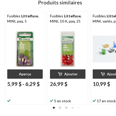
Produits similaires
Fusibles
Littelfuse
,
Fusibles
Littelfuse
,
Fusibles
Litte
MINI, paq. 5
MINI, 10 A, paq. 25
MINI, variés, p
Aperçu
Ajouter
Ajou
5,99 $
-
6,29 $
26,99 $
10,99 $
5 en stock
17 en stock