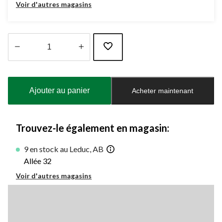
Voir d'autres magasins
Quantité
mise
à
Ajouter au panier
Acheter maintenant
jour
à
1
Trouvez-le également en magasin:
9 en stock au Leduc, AB
Allée 32
Voir d'autres magasins