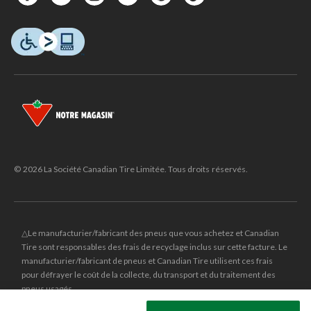
© 2026 La Société Canadian Tire Limitée. Tous droits réservés.
△Le manufacturier/fabricant des pneus que vous achetez et Canadian
Tire sont responsables des frais de recyclage inclus sur cette facture. Le
manufacturier/fabricant de pneus et Canadian Tire utilisent ces frais
pour défrayer le coût de la collecte, du transport et du traitement des
pneus usagés.
MD
CANADIAN TIRE
et le logo du triangle CANADIAN TIRE sont des