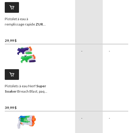
Pistolet à eau à
remplissage rapide
ZURU
X-Shot Epic, jouet d'eau
d'été pour enfants, 5 ans et
plus
29,99 $
-
-
Pistolets à eau Nerf
Super
Soaker
Breach Blast, paq.
2
39,99 $
-
-