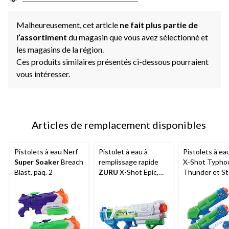
Malheureusement, cet article
ne fait plus partie de
l
’assortiment
du magasin que vous avez sélectionné et
les magasins de la région.
Ces produits similaires présentés ci-dessous pourraient
vous intéresser.
Articles de remplacement disponibles
Pistolets à eau Nerf
Pistolet à eau à
Pistolets à ea
Super Soaker
Breach
remplissage rapide
X-Shot Typho
Blast, paq. 2
ZURU
X-Shot Epic,
Thunder et St
jouet d'eau d'été pour
jouet pour enf
enfants, 5 ans et plus
ans et plus, pa