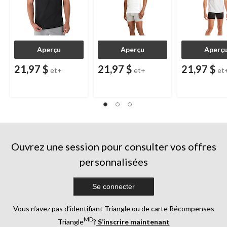
Aperçu
Aperçu
Aperç
21,97 $
21,97 $
21,97 $
et+
et+
et
Ouvrez une session pour consulter vos offres
personnalisées
Se connecter
Vous n’avez pas d’identifiant Triangle ou de carte Récompenses
MD
Triangle
?
S’inscrire maintenant