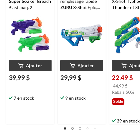
Super Soaker
Breach
remplissage rapide
X-Shot Typho
Blast, paq. 2
ZURU
X-Shot Epic,
Thunder et St
jouet d'eau d'été pour
jouet pour enf
enfants, 5 ans et plus
ans et plus, pa
Ajouter
Ajouter
Ajou
39,99 $
29,99 $
22,49 $
prix
44,99 $
était
Rabais 50%
7 en stock
9 en stock
44,99
Solde
39 en stock