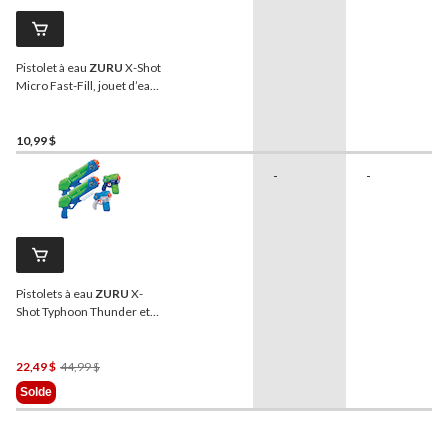
Pistolet à eau
ZURU
X-Shot
Micro Fast-Fill, jouet d’eau
d’été pour enfants, 5 ans et
plus
10,99 $
-
-
Pistolets à eau
ZURU
X-
Shot Typhoon Thunder et
Stealth, jouet pour enfants,
5 ans et plus, paq. 4
Prix
22,49 $
44,99 $
Était
Solde
44,99 $