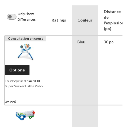
Distance
Only Show
de
Differences
Ratings
Couleur
l'explosion
(po)
Consultation en cours
Bleu
30 po
Options
Foudroyeur d'eau NERF
Super Soaker Battle Robo
39,99 $
-
-