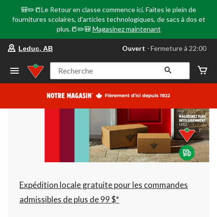
🎒✏️📒Le Retour en classe commence ici. Faites le plein de
fournitures scolaires, d'articles technologiques, de sacs à dos et
plus.📒✏️🎒
Magasinez maintenant
votre
Ouvert
⋅ Fermeture à 22:00
Leduc, AB
magasin
préféré
est
Recherche
Leduc,
AB,
courament
Ouvert,
Fermeture
à
à
22:00
cliquer
pour
changer
Expédition locale gratuite pour les commandes
admissibles de plus de 99 $*