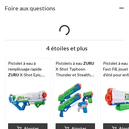
Foire aux questions
4 étoiles et plus
Pistolet à eau à
Pistolets à eau
ZURU
Pistolet à eau
remplissage rapide
X-Shot Typhoon
Fast-Fill, jouet
ZURU
X-Shot Epic,
Thunder et Stealth,
d’été pour enf
jouet d'eau d'été pour
jouet pour enfants, 5
5 ans et plus
enfants, 5 ans et plus
ans et plus, paq. 4
Ajouter
Ajouter
Ajou