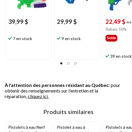
39,99 $
29,99 $
22,49 $
44
Rabais 50%
7 en stock
9 en stock
Solde
39 en stock
À l'attention des personnes résidant au Québec
: pour
obtenir des renseignements sur l'entretien et la
réparation,
cliquez ici.
Produits similaires
Pistolets à eau Nerf
Pistolet à eau à
Pistolets à ea