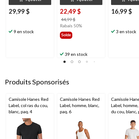
29,99 $
22,49 $
16,99 $
prix
44,99 $
était
Rabais 50%
9 en stock
44,99 $
3 en stock
Solde
39 en stock
Produits Sponsorisés
Camisole Hanes Red
Camisole Hanes Red
Camisole Han
Label, col ras du cou,
Label, homme, blanc,
Label, homme, 
blanc, paq. 4
paq. 6
du cou, blanc, 