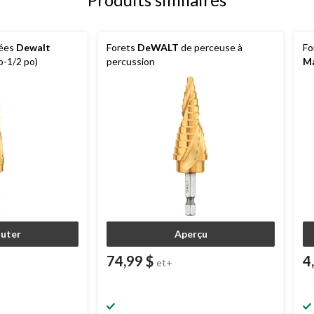
gées
Dewalt
Forets
DeWALT
de perceuse à
Fo
o-1/2 po)
percussion
Ma
outer
Aperçu
74,99 $
4
et+