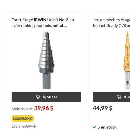
Foret étagé
IRWIN
Unibit No. 3 en
Jeu de mèches éta
acier rapide, pour bois, métal,
Impact Ready (1/8 p
plastique, 3 1/4 x 3/4 po
Ajouter
Aj
39,96 $
44,99 $
Maintenant
Liquidation◊
prix
Était
59,99 $
5 en stock