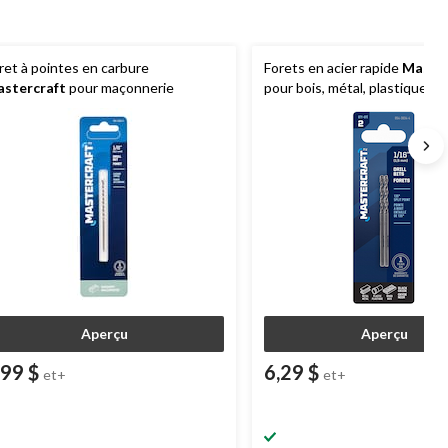
ret à pointes en carbure
Forets en acier rapide
Master
stercraft
pour maçonnerie
pour bois, métal, plastique
Aperçu
Aperçu
,99 $
6,29 $
et+
et+