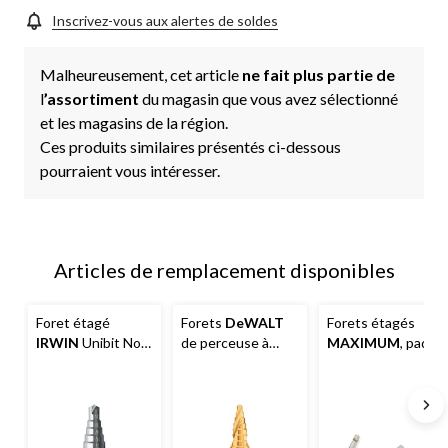
Inscrivez-vous aux alertes de soldes
Malheureusement, cet article
ne fait plus partie de
l
’assortiment
du magasin que vous avez sélectionné
et les magasins de la région.
Ces produits similaires présentés ci-dessous
pourraient vous intéresser.
Articles de remplacement disponibles
Foret étagé
Forets
DeWALT
Forets étagés
IRWIN
Unibit No.
de perceuse à
MAXIMUM
, paq. 3
3 en acier rapide,
percussion
pour bois, métal,
plastique, 3 1/4 x
3/4 po