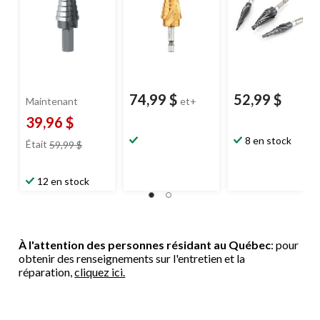
74,99 $
52,99 $
Maintenant
et+
39,96 $
prix
8 en stock
Était
59,99 $
était
59,99 $
12 en stock
À l'attention des personnes résidant au Québec
: pour
obtenir des renseignements sur l'entretien et la
réparation,
cliquez ici.