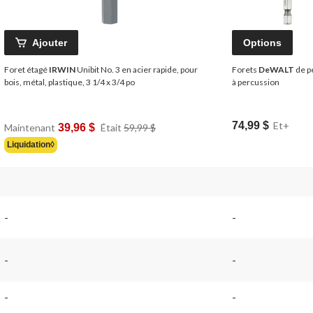
Ajouter
Options
Foret étagé
IRWIN
Unibit No. 3 en acier rapide, pour
Forets
DeWALT
de p
bois, métal, plastique, 3 1/4 x 3/4 po
à percussion
Prix
74,99 $
Et+
Maintenant
39,96 $
Était
59,99 $
Était
Liquidation◊
59,99 $
-
-
-
-
-
-