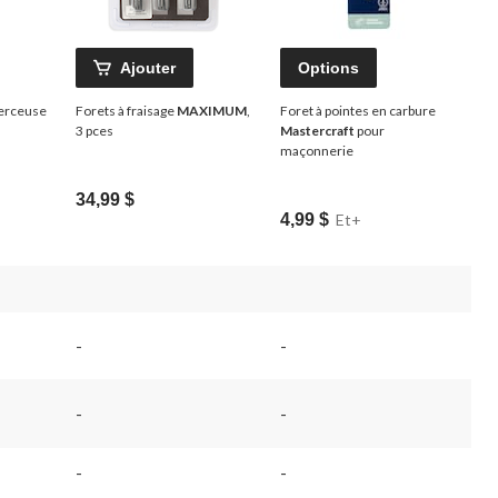
Ajouter
Options
erceuse
Forets à fraisage
MAXIMUM
,
Foret à pointes en carbure
3 pces
Mastercraft
pour
maçonnerie
34,99 $
4,99 $
Et+
-
-
-
-
-
-