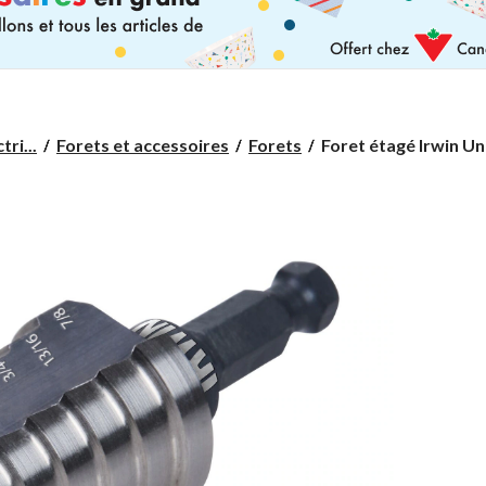
Foret
ri...
Forets et accessoires
Forets
Foret étagé Irwin Unib
étagé
Irwin
Unibit
no
4