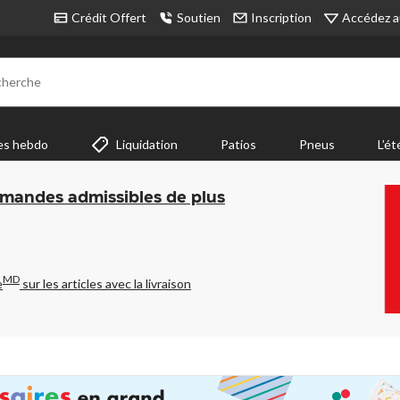
Accédez a
Crédit Offert
Soutien
Inscription
cherche
es hebdo
Liquidation
Patios
Pneus
L’ét
mmandes admissibles de plus
MD
e
sur les articles avec la livraison