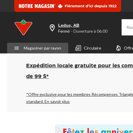
Leduc, AB
Re
votre
Fermé
⋅ Ouverture à 06:00
magasin
préféré
est
Magasiner par rayon
Circulaire
Offr
Leduc,
AB,
courament
Fermé,
Expédition locale gratuite pour les co
Ouverture
à
de 99 $*
à
06:00
cliquer
pour
*Offre exclusive pour les membres Récompenses Triangl
changer
standard.
En savoir plus