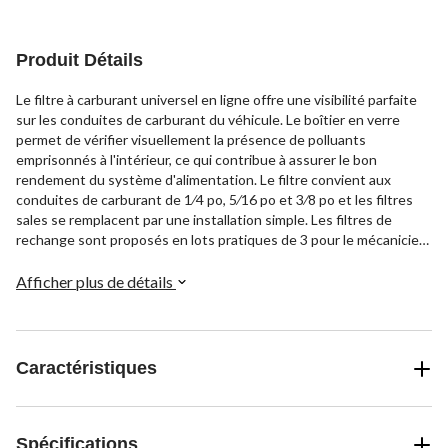
Produit Détails
Le filtre à carburant universel en ligne offre une visibilité parfaite
sur les conduites de carburant du véhicule. Le boîtier en verre
permet de vérifier visuellement la présence de polluants
emprisonnés à l'intérieur, ce qui contribue à assurer le bon
rendement du système d'alimentation. Le filtre convient aux
conduites de carburant de 1⁄4 po, 5⁄16 po et 3⁄8 po et les filtres
sales se remplacent par une installation simple. Les filtres de
rechange sont proposés en lots pratiques de 3 pour le mécanicien
bricoleur en déplacement. Les boîtiers en verre transparent et la
visibilité sur la filtration du carburant font de ce filtre à carburant
Afficher plus de détails
universel un investissement judicieux pour tout véhicule.
Caractéristiques
Spécifications