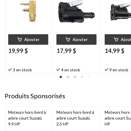
1/4 po
Ajouter
Ajouter
Ajou
19,99 $
17,99 $
14,99 $
3 en stock
4 en stock
9 en stock
Produits Sponsorisés
Moteurs hors-bord à
Moteurs hors-bord à
Moteurs hors-
arbre court Suzuki,
arbre court Suzuki,
arbre court Su
9,9 HP
2,5 HP
HP