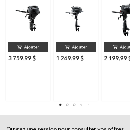
Ajouter
Ajouter
Ajou
3 759,99 $
1 269,99 $
2 199,99 
Ouvrez une session pour consulter vos offres