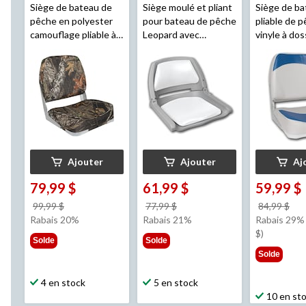
Siège de bateau de
Siège moulé et pliant
Siège de b
pêche en polyester
pour bateau de pêche
pliable de 
camouflage pliable à
Leopard avec
vinyle à dos
dossier bas
Leopard
,
coussins de qualité
de qualité 
19 po H x 16 po la x
marine, 16 po H x 20
Leopard
, 1
14 po P
po la x 19 po P
16 po la x 1
Ajouter
Ajouter
Aj
79,99 $
61,99 $
59,99 $
prix
prix
pri
99,99 $
77,99 $
84,99 $
était
était
éta
Rabais 20%
Rabais 21%
Rabais 29% 
99,99 $
77,99 $
84,
$)
Solde
Solde
Solde
4 en stock
5 en stock
10 en st