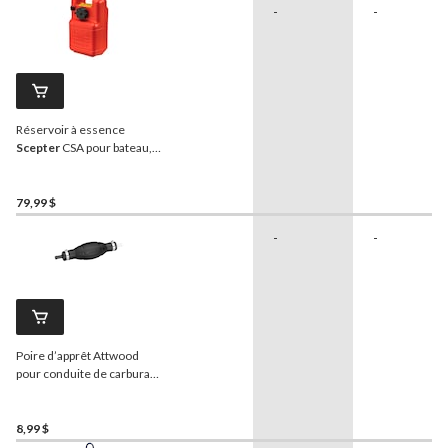
-
-
Réservoir à essence
Scepter
CSA pour bateau,
rouge, 3 gal/11,4 L
79,99 $
-
-
Poire d’apprêt Attwood
pour conduite de carburant
ID, 3/8 po
8,99 $