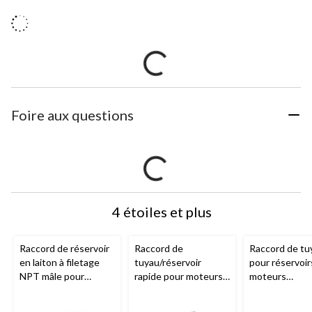
Foire aux questions
4 étoiles et plus
Raccord de réservoir
Raccord de
Raccord de tu
en laiton à filetage
tuyau/réservoir
pour réservoir
NPT mâle pour
rapide pour moteurs
moteurs
moteurs
Mercury/Yamaha/Hon
Johnson/Evin
Mercury/Yamaha,
da
MC