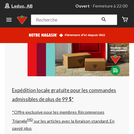
votre
Ouvert
⋅ Fermeture à 22:00
Leduc, AB
magasin
préféré
est
Recherche
Leduc,
AB,
courament
Ouvert,
Fermeture
à
à
22:00
cliquer
pour
changer
Expédition locale gratuite pour les commandes
admissibles de plus de 99 $*
*Offre exclusive pour les membres Récompenses
MD
Triangle
sur les articles avec la livraison standard.
En
savoir plus