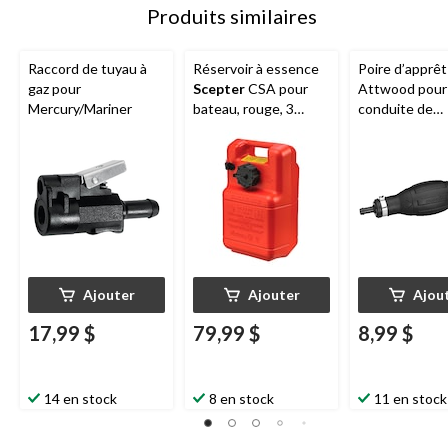
Produits similaires
Raccord de tuyau à
Réservoir à essence
Poire d’apprêt
gaz pour
Scepter
CSA pour
Attwood pour
Mercury/Mariner
bateau, rouge, 3
conduite de
gal/11,4 L
carburant ID, 
Ajouter
Ajouter
Ajou
17,99 $
79,99 $
8,99 $
14 en stock
8 en stock
11 en stock