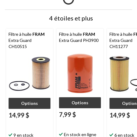
4 étoiles et plus
Filtre à huile
FRAM
Filtre à huile
FRAM
Filtre à huile
F
Extra Guard
Extra Guard PH3900
Extra Guard
CH10515
CH11277
Options
Options
Option
7,99 $
14,99 $
14,99 $
En stock en ligne
9 en stock
6 en stock