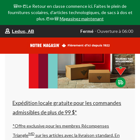
🎒✏️📒Le Retour en classe commence ici. Faites le plein de
fournitures scolaires, d'articles technologiques, de sacs à dos et
plus.📒✏️🎒
Magasinez maintenant
votre
Fermé
⋅ Ouverture à 06:00
Leduc, AB
magasin
préféré
est
Leduc,
AB,
courament
Fermé,
Ouverture
à
à
06:00
cliquer
pour
changer
Expédition locale gratuite pour les commandes
admissibles de plus de 99 $*
*Offre exclusive pour les membres Récompenses
MD
Triangle
sur les articles avec la livraison standard.
En