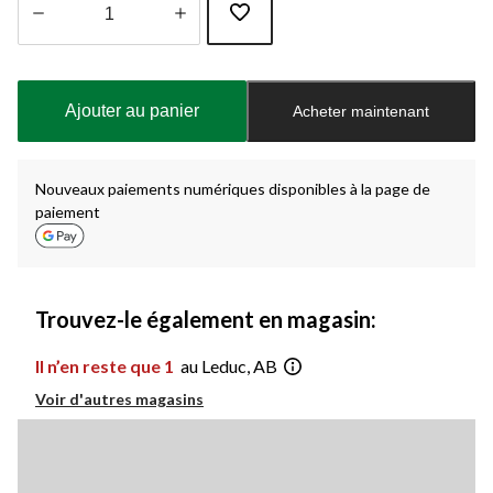
Quantité
mise
à
Ajouter au panier
Acheter maintenant
jour
à
1
Nouveaux paiements numériques disponibles à la page de
paiement
Trouvez-le également en magasin:
Il n’en reste que 1
au Leduc, AB
Voir d'autres magasins