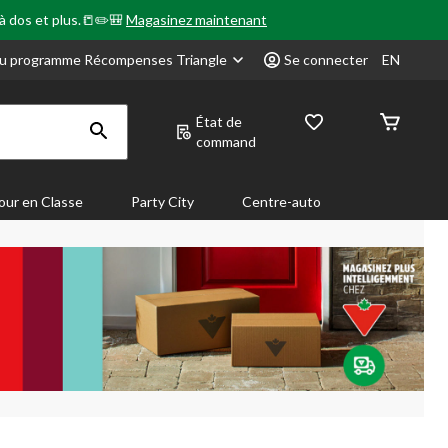
 à dos et plus.📒✏️🎒
Magasinez maintenant
u programme Récompenses Triangle
Se connecter
EN
État de
command
our en Classe
Party City
Centre-auto