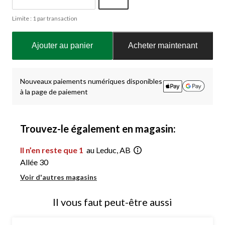
Quantité
Limite : 1 par transaction
mise
à
jour
Ajouter au panier
Acheter maintenant
à
1
Nouveaux paiements numériques disponibles
à la page de paiement
Trouvez-le également en magasin:
Il n’en reste que 1
au Leduc, AB
Allée 30
Voir d'autres magasins
Il vous faut peut-être aussi