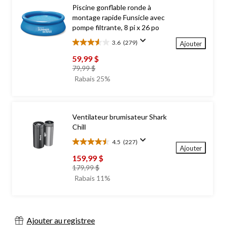
Piscine gonflable ronde à
montage rapide Funsicle avec
pompe filtrante, 8 pi x 26 po
3.6
(279)
Ajouter
3.6
étoile(s)
59,99 $
sur
prix
79,99 $
5.
était
Rabais 25%
279
79,99 $
évaluations
Ventilateur brumisateur Shark
Chill
4.5
(227)
4.5
Ajouter
étoile(s)
159,99 $
sur
prix
179,99 $
5.
était
Rabais 11%
227
179,99 $
évaluations
Ajouter au registree