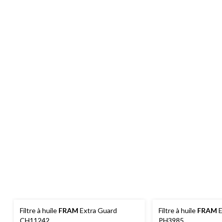
Filtre à huile
FRAM
Extra Guard
Filtre à huile
FRAM
E
CH11242
PH3985