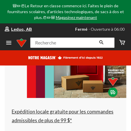
🎒✏️📒Le Retour en classe commence ici. Faites le plein de
fournitures scolaires, d'articles technologiques, de sacs à dos et
plus.📒✏️🎒
Magasinez maintenant
votre
Fermé
⋅ Ouverture à 06:00
Leduc, AB
magasin
préféré
est
Recherche
Leduc,
AB,
courament
Fermé,
Ouverture
à
à
06:00
cliquer
pour
changer
Expédition locale gratuite pour les commandes
admissibles de plus de 99 $*