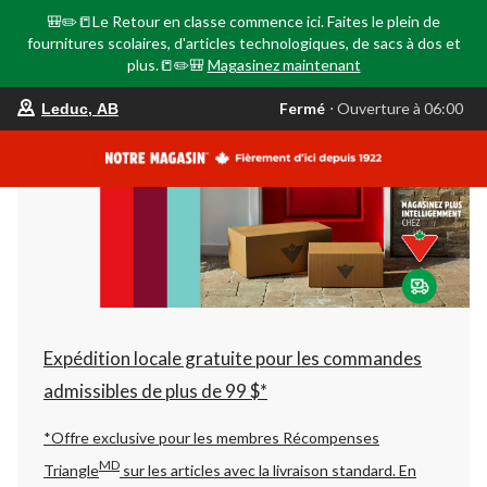
🎒✏️📒Le Retour en classe commence ici. Faites le plein de
fournitures scolaires, d'articles technologiques, de sacs à dos et
plus.📒✏️🎒
Magasinez maintenant
votre
Fermé
⋅ Ouverture à 06:00
Leduc, AB
magasin
préféré
est
Leduc,
AB,
courament
Fermé,
Ouverture
à
à
06:00
cliquer
pour
changer
Expédition locale gratuite pour les commandes
admissibles de plus de 99 $*
*Offre exclusive pour les membres Récompenses
MD
Triangle
sur les articles avec la livraison standard.
En