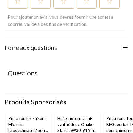
Sélectionnez
Sélectionnez
Sélectionnez
Sélectionnez
Sélectionnez
Pour ajouter un avis, vous devrez fournir une adresse
pour
pour
pour
pour
pour
évaluer
évaluer
évaluer
évaluer
évaluer
courriel valide à des fins de vérification.
l'article
l'article
l'article
l'article
l'article
à
à
à
à
à
1
2
3
4
5
étoile.
étoiles.
étoiles.
étoiles.
étoiles.
Foire aux questions
Cette
Cette
Cette
Cette
Cette
action
action
action
action
action
ouvrira
ouvrira
ouvrira
ouvrira
ouvrira
le
le
le
le
le
Questions
formulaire
formulaire
formulaire
formulaire
formulaire
de
de
de
de
de
soumission.
soumission.
soumission.
soumission.
soumission.
Produits Sponsorisés
Pneu toutes saisons
Huile moteur semi-
Pneu tout-ter
Michelin
synthétique Quaker
BFGoodrich T
CrossClimate 2 pour
State, 5W30, 946 mL
pour camionne