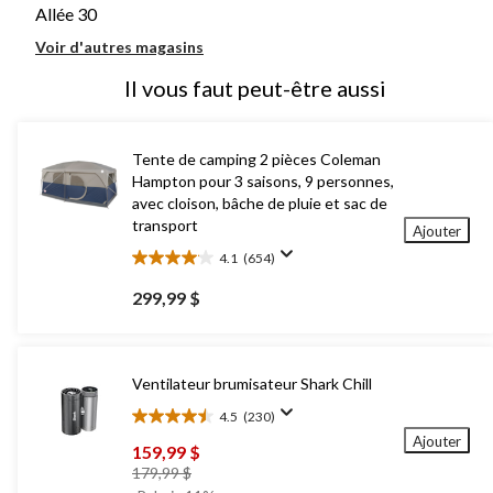
Allée 30
Voir d'autres magasins
Il vous faut peut-être aussi
Tente de camping 2 pièces Coleman
Hampton pour 3 saisons, 9 personnes,
avec cloison, bâche de pluie et sac de
transport
Ajouter
4.1
(654)
4.1
étoile(s)
299,99 $
sur
5.
654
évaluations
Ventilateur brumisateur Shark Chill
4.5
(230)
4.5
Ajouter
étoile(s)
159,99 $
sur
prix
179,99 $
5.