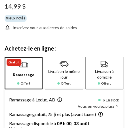
Lien
14,99 $
vers
la
même
Mieux notés
page.
Inscrivez-vous aux alertes de soldes
Achetez-le en ligne :
Gratuit
Livraison le même
Livraison à
Ramassage
jour
domicile
Offert
Offert
Offert
Ramassage à Leduc, AB
6 En stock
Vous en voulez plus?
Ramassage gratuit, 25 $ et plus (avant taxes)
Ramassage disponible à
09 h 00, 03 août