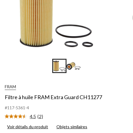
FRAM
Filtre à huile FRAM Extra Guard CH11277
#117-5361-4
4.5
(2)
Lire
les
Voir détails du produit
Objets similaires
2
commentaires.