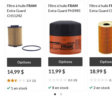
Filtre à huile
FRAM
Filtre à huile
FRAM
Filtre à huile
F
Extra Guard
Extra Guard PH3985
Extra Guard 
CH11242
Options
Option
Options
11,99 $
18,99 $
14,99 $
0.0
(0)
0
2.5
(2)
0.0
0.0
2.5
étoile(s)
étoile(s)
étoile(s)
8 en stock
2 en stock
1 en stock
sur
sur
sur
5.
5.
5.
2
évaluations