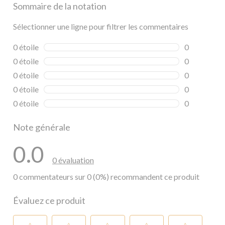
Sommaire de la notation
Sélectionner une ligne pour filtrer les commentaires
0 étoile
étoiles
0
0 commentai
0 étoile
étoiles
0
0 commentai
0 étoile
étoiles
0
0 commentai
0 étoile
étoiles
0
0 commentai
0 étoile
étoiles
0
0 commentai
Note générale
0.0
0 évaluation
0 commentateurs sur 0 (0%) recommandent ce produit
Évaluez ce produit