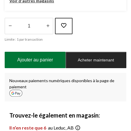
Voir d'autres magasins
Quantité
Limite : 1 par transaction
mise
à
jour
à
Ajouter au panier
Acheter maintenant
1
Nouveaux paiements numériques disponibles à la page de
paiement
Trouvez-le également en magasin:
Il n’en reste que 6
au Leduc, AB