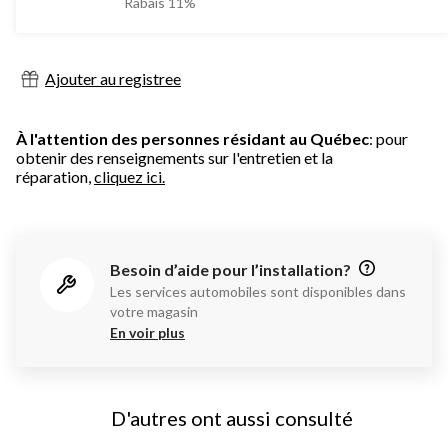
était
Rabais 11%
230
179,99 $
évaluations
Ajouter au registree
À l'attention des personnes résidant au Québec
: pour
obtenir des renseignements sur l'entretien et la
réparation,
cliquez ici.
Besoin d’aide pour l’installation?
Les services automobiles sont disponibles dans
votre magasin
En voir plus
D'autres ont aussi consulté