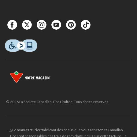
© 2026 La Société Canadian Tire Limitée. Tous droits réservés.
△Le manufacturier/fabricant des pneus que vous achetez et Canadian
Tire sont responsables des frais de recyclage inclus sur cette facture. Le