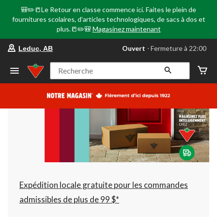
🎒✏️📒Le Retour en classe commence ici. Faites le plein de
fournitures scolaires, d'articles technologiques, de sacs à dos et
plus.📒✏️🎒
Magasinez maintenant
votre
Ouvert
⋅ Fermeture à 22:00
Leduc, AB
magasin
préféré
est
Recherche
Leduc,
AB,
courament
Ouvert,
Fermeture
à
à
22:00
cliquer
pour
changer
Expédition locale gratuite pour les commandes
admissibles de plus de 99 $*