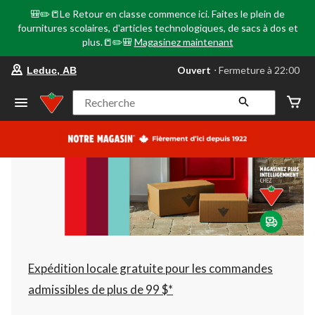
🎒✏️📒Le Retour en classe commence ici. Faites le plein de
fournitures scolaires, d'articles technologiques, de sacs à dos et
plus.📒✏️🎒
Magasinez maintenant
votre
Ouvert
⋅ Fermeture à 22:00
Leduc, AB
magasin
préféré
est
Recherche
Leduc,
AB,
courament
Ouvert,
Fermeture
à
à
22:00
cliquer
pour
changer
Expédition locale gratuite pour les commandes
admissibles de plus de 99 $*