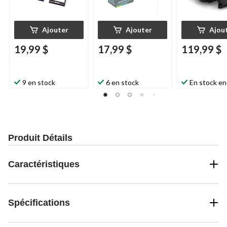
Ajouter
Ajouter
Ajou
19,99 $
17,99 $
119,99 $
9 en stock
6 en stock
En stock en
Produit Détails
Caractéristiques
Spécifications