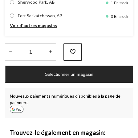
Sherwood Park, AB
1 En stock
Fort Saskatchewan, AB
3 En stock
Voir d'autres magasins
Quantité
mise
Sélectionner un magasin
à
jour
à
1
Nouveaux paiements numériques disponibles à la page de
paiement
Trouvez-le également en magasin: