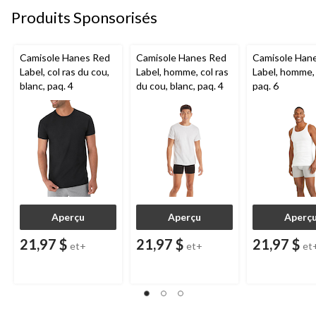
Produits Sponsorisés
Camisole Hanes Red
Camisole Hanes Red
Camisole Han
Label, col ras du cou,
Label, homme, col ras
Label, homme, 
blanc, paq. 4
du cou, blanc, paq. 4
paq. 6
Aperçu
Aperçu
Aperç
21,97 $
21,97 $
21,97 $
et+
et+
et