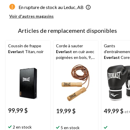
En rupture de stock au Leduc, AB
Voir d'autres magasins
Articles de remplacement disponibles
Coussin de frappe
Corde à sauter
Gants
Everlast
Titan, noir
Everlast
en cuir avec
d'entraînemen
poignées en bois, 9,5
Everlast
Core
pi
99,99 $
19,99 $
49,99 $
et
2 en stock
5 en stock