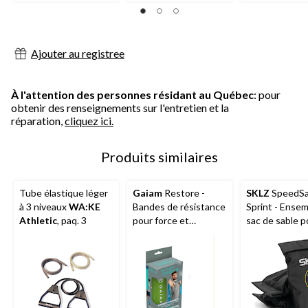
Ajouter au registree
À l'attention des personnes résidant au Québec
: pour
obtenir des renseignements sur l'entretien et la
réparation,
cliquez ici.
Produits similaires
Tube élastique léger
Gaiam
Restore -
SKLZ
SpeedS
à 3 niveaux
WA:KE
Bandes de résistance
Sprint - Ense
Athletic
, paq. 3
pour force et
sac de sable p
flexibilité, 3 pcs
entraînement à
vitesse