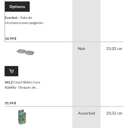
Options
Everlast
- Tube de
résistance avec poignées
14,99 $
Noir
33,02 cm
SKLZ
Court Slidez Core
Stability - Disques de
glissement pour exercices
de stabilité
35,99 $
Assorted
20,32 cm