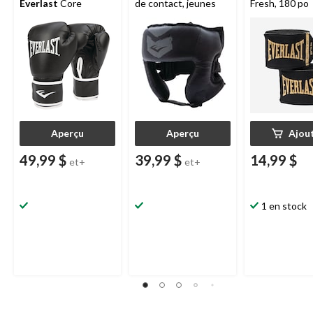
Everlast
Core
de contact, jeunes
Fresh, 180 po
Aperçu
Aperçu
Ajou
49,99 $
39,99 $
14,99 $
et+
et+
1 en stock