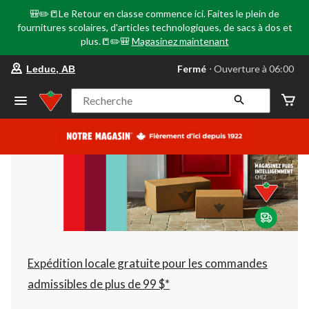
🎒✏️📒Le Retour en classe commence ici. Faites le plein de
fournitures scolaires, d'articles technologiques, de sacs à dos et
plus.📒✏️🎒
Magasinez maintenant
votre
Fermé
⋅ Ouverture à 06:00
Leduc, AB
magasin
préféré
est
Recherche
Leduc,
AB,
courament
Fermé,
Ouverture
à
à
06:00
cliquer
pour
changer
Expédition locale gratuite pour les commandes
admissibles de plus de 99 $*