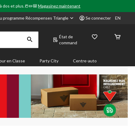
 à dos et plus.📒✏️🎒
Magasinez maintenant
u programme Récompenses Triangle
Se connecter
EN
État de
command
our en Classe
Party City
Centre-auto