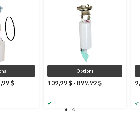
ons
Options
,99 $
109,99 $
-
899,99 $
9