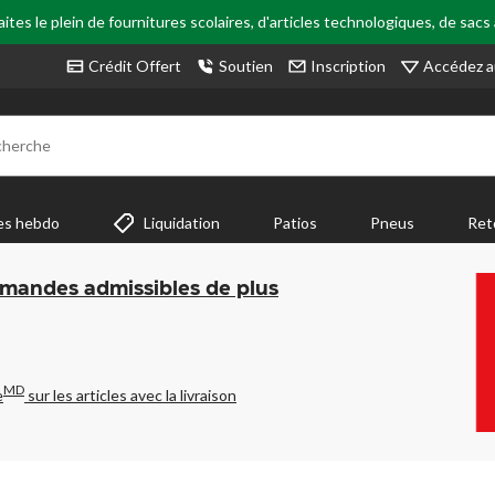
tes le plein de fournitures scolaires, d'articles technologiques, de sacs
Accédez a
Crédit Offert
Soutien
Inscription
cherche
es hebdo
Liquidation
Patios
Pneus
Ret
mmandes admissibles de plus
MD
e
sur les articles avec la livraison