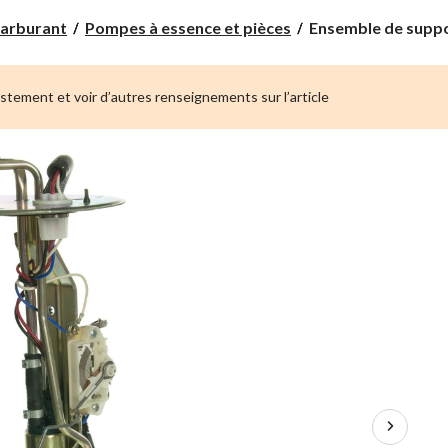
Ensemble
carburant
Pompes à essence et pièces
Ensemble de suppo
de
support
de
ustement et voir d’autres renseignements sur l’article
pompe
à
carburant
Carter