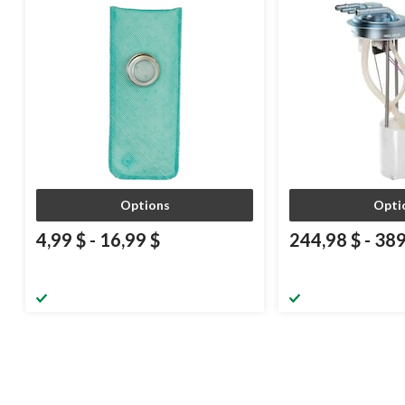
Options
Opti
4,99 $
-
16,99 $
244,98 $
-
389