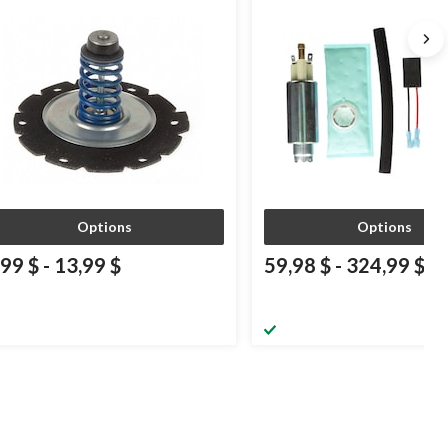
Options
Options
,99 $
-
13,99 $
59,98 $
-
324,99 $