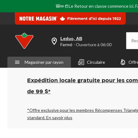
🎒✏️📒Le Retour en classe commence ici. Fai
Leduc, AB
Re
votre
Fermé
⋅ Ouverture à 06:00
magasin
préféré
est
Magasiner par rayon
Circulaire
Offr
Leduc,
AB,
courament
Fermé,
Expédition locale gratuite pour les co
Ouverture
à
de 99 $*
à
06:00
cliquer
pour
*Offre exclusive pour les membres Récompenses Triangl
changer
standard.
En savoir plus