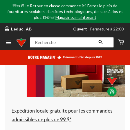
🎒✏️📒Le Retour en classe commence ici. Faites le plein de
fournitures scolaires, d'articles technologiques, de sacs à dos et
plus.📒✏️🎒
Magasinez maintenant
votre
Ouvert
⋅ Fermeture à 22:00
Leduc, AB
magasin
préféré
est
Recherche
Leduc,
AB,
courament
Ouvert,
Fermeture
à
à
22:00
cliquer
pour
changer
Expédition locale gratuite pour les commandes
admissibles de plus de 99 $*