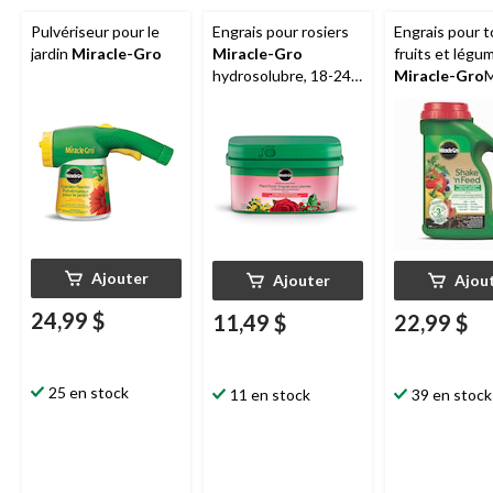
Pulvériseur pour le
Engrais pour rosiers
Engrais pour 
jardin
Miracle-Gro
Miracle-Gro
fruits et légu
hydrosolubre, 18-24-
Miracle-Gro
16, 500 g
Shake ’n Feed,
Ajouter
Ajouter
Ajou
24,99 $
11,49 $
22,99 $
25 en stock
11 en stock
39 en stock