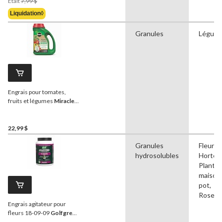
Était
7,99 $
Était
Liquidation◊
7,99 $
Granules
Légum
Engrais pour tomates,
fruits et légumes
Miracle-
Gro
MD Shake ’n Feed, 2 kg
22,99 $
Granules
Fleurs,
hydrosolubles
Hortens
Plante
maison
pot,
Roses
Engrais agitateur pour
fleurs 18-09-09
Golfgreen
Nitrogrow+, 2 kg