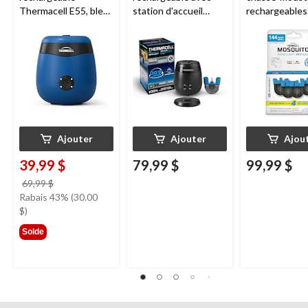
Thermacell E55, bleu
station d'accueil
rechargeables
royal
Thermacell E65,
Thermacell, 1
charbon
heures
Ajouter
Ajouter
Ajou
39,99 $
79,99 $
99,99 $
prix
69,99 $
était
Rabais 43% (30.00
69,99 $
$)
Solde