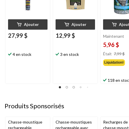
Ajouter
Ajouter
Ajou
27,99 $
12,99 $
Maintenant
5,96 $
pr
Était
7,99 $
4 en stock
3 en stock
ét
Liquidation◊
7
118 en sto
Produits Sponsorisés
Chasse-moustique
Chasse-moustiques
Recharges de
rechargeable
rechargeable avec
chasse-moust