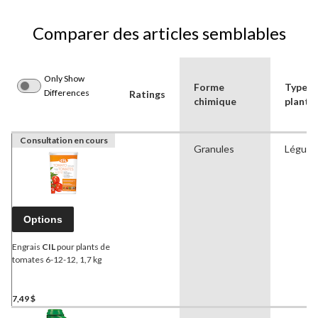
Comparer des articles semblables
Only Show
Forme
Type d
Differences
Ratings
chimique
plante
Consultation en cours
Granules
Légum
Options
Engrais
CIL
pour plants de
tomates 6-12-12, 1,7 kg
7,49 $