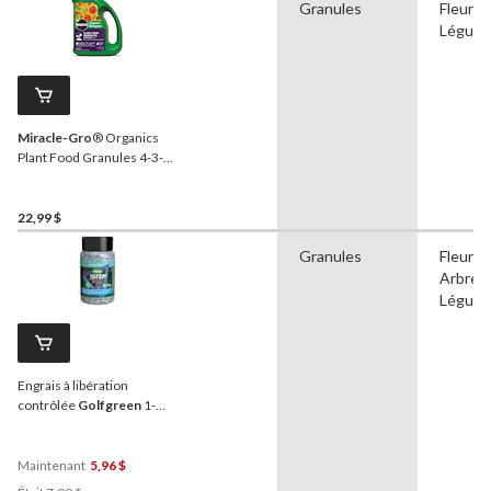
Granules
Fleurs,
Légum
Miracle-Gro
® Organics
Plant Food Granules 4-3-7,
1.8-kg
22,99 $
Granules
Fleurs,
Arbres,
Légum
Engrais à libération
contrôlée
Golfgreen
1-
StepMC, 480 g
Maintenant
5,96 $
Prix