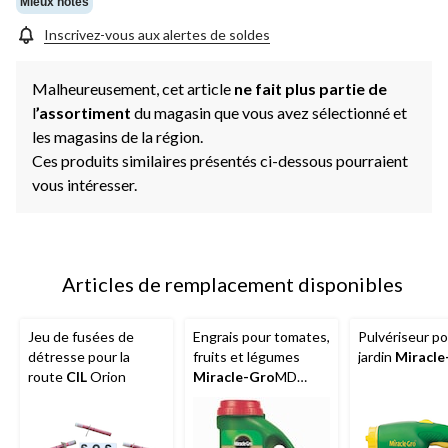
Mieux notés
Inscrivez-vous aux alertes de soldes
Malheureusement, cet article
ne fait plus partie de
l
’assortiment
du magasin que vous avez sélectionné et
les magasins de la région.
Ces produits similaires présentés ci-dessous pourraient
vous intéresser.
Articles de remplacement disponibles
Jeu de fusées de
Engrais pour tomates,
Pulvériseur po
détresse pour la
fruits et légumes
jardin
Miracle
route
CIL
Orion
Miracle-Gro
MD
Shake ’n Feed, 2 kg