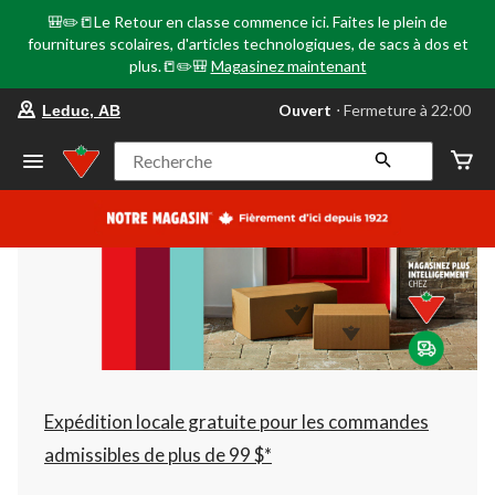
🎒✏️📒Le Retour en classe commence ici. Faites le plein de
fournitures scolaires, d'articles technologiques, de sacs à dos et
plus.📒✏️🎒
Magasinez maintenant
votre
Ouvert
⋅ Fermeture à 22:00
Leduc, AB
magasin
préféré
est
Recherche
Leduc,
AB,
courament
Ouvert,
Fermeture
à
à
22:00
cliquer
pour
changer
Expédition locale gratuite pour les commandes
admissibles de plus de 99 $*