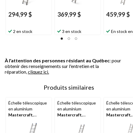
294,99 $
369,99 $
459,99 $
2 en stock
3 en stock
En stock en
À l'attention des personnes résidant au Québec
: pour
obtenir des renseignements sur l'entretien et la
réparation,
cliquez ici.
Produits similaires
Échelle télescopique
Échelle télescopique
Échelle téles
en aluminium
en aluminium
en aluminium
Mastercraft
,
Mastercraft
,
Mastercraft
,
catégorie 2, 225 lb,
catégorie 2, 225 lb,
catégorie 2, 22
20 pi
24 pi
28 pi