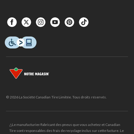
© 2026 La Société Canadian Tire Limitée. Tous droits réservés.
△Le manufacturier/fabricant des pneus que vous achetez et Canadian
Tire sont responsables des frais de recyclage inclus sur cette facture. Le