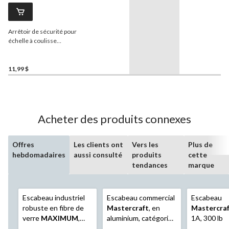
Arrêtoir de sécurité pour
échelle à coulisse
Mastercraft
, paq. 2
11,99 $
Acheter des produits connexes
Offres
Les clients ont
Vers les
Plus de
hebdomadaires
aussi consulté
produits
cette
tendances
marque
Escabeau industriel
Escabeau commercial
Escabeau
robuste en fibre de
Mastercraft
, en
Mastercra
verre
MAXIMUM
,
aluminium, catégorie
1A, 300 lb
catégorie 1, 250 lb, 4
2, capacité de 225 lb,