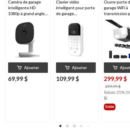
Caméra de garage
Clavier vidéo
Ouvre-porte 
intelligente HD
intelligent pour porte
garage WiFi à
1080p à grand angle
de garage
transmission 
Chamberlain, vision
Chamberlain, vision
chaîne de 1/2
nocturne, résistante
nocturne, résistant
Chamberlain
aux intempéries
aux intempéries,
blanc
Ajouter
Ajouter
Ajou
69,99 $
109,99 $
299,99 $
prix
399,99 $
étai
Rabais 25% (1
399,
$)
Solde