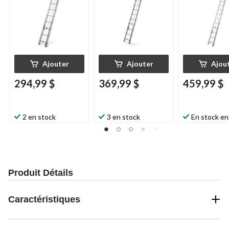
Ajouter
Ajouter
Ajou
294,99 $
369,99 $
459,99 $
2 en stock
3 en stock
En stock en
Produit Détails
Caractéristiques