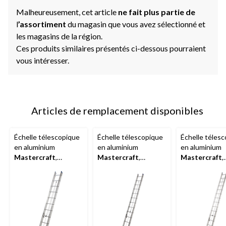
Malheureusement, cet article
ne fait plus partie de
l
’assortiment
du magasin que vous avez sélectionné et
les magasins de la région.
Ces produits similaires présentés ci-dessous pourraient
vous intéresser.
Articles de remplacement disponibles
Échelle télescopique
Échelle télescopique
Échelle téles
en aluminium
en aluminium
en aluminium
Mastercraft
,
Mastercraft
,
Mastercraft
,
catégorie 2, 225 lb,
catégorie 2, 225 lb,
catégorie 2, 22
20 pi
24 pi
28 pi