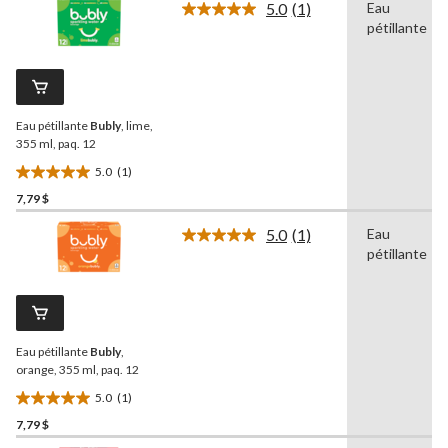
5.0
(1)
Eau
5.
Lire
pétillante
1
commentaire.
Lien
vers
la
même
Eau pétillante
Bubly
, lime,
page.
355 ml, paq. 12
5.0
(1)
5.0
7,79 $
étoile(s)
sur
5.0
(1)
Eau
5.
Lire
pétillante
1
1
commentaire.
évaluation
Lien
vers
la
même
Eau pétillante
Bubly
,
page.
orange, 355 ml, paq. 12
5.0
(1)
5.0
7,79 $
étoile(s)
sur