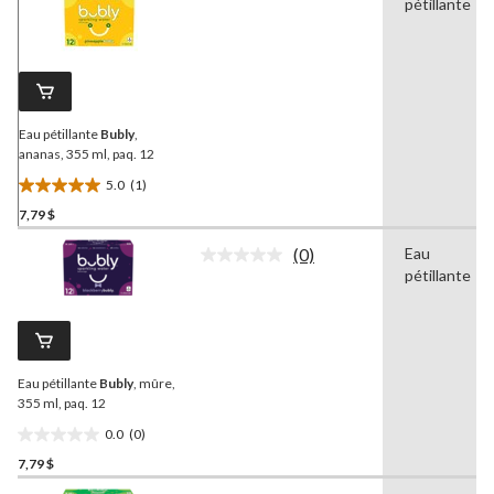
pétillante
1
commentaire.
Lien
vers
la
même
page.
Eau pétillante
Bubly
,
ananas, 355 ml, paq. 12
5.0
(1)
5.0
7,79 $
étoile(s)
sur
(0)
Eau
5.
Aucune
pétillante
cote
1
pour
évaluation
ce
produit.
Lien
vers
Eau pétillante
Bubly
, mûre,
la
même
355 ml, paq. 12
page.
0.0
(0)
0.0
7,79 $
étoile(s)
sur