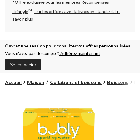
*Offre exclusive pour les membres Récompenses
MD
Triangle
sur les articles avec la livraison standard.
En
savoir plus
Ouvrez une session pour consulter vos offres personnalisées
Vous n’avez pas de compte?
Adhérez maintenant
Se connecter
Ea
Accueil
Maison
Collations et boissons
Boissons
Ea
pét
Bu
an
35
ml,
pa
12