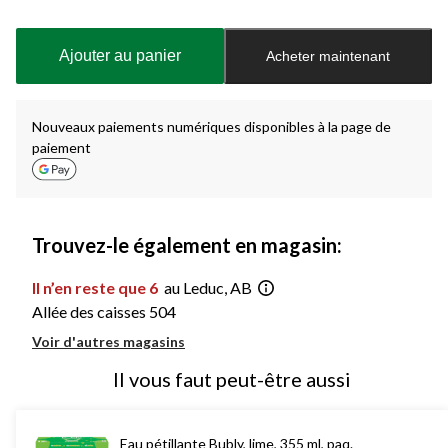
Quantité
mise
à
Ajouter au panier
Acheter maintenant
jour
à
1
Nouveaux paiements numériques disponibles à la page de
paiement
Trouvez-le également en magasin:
Il n’en reste que 6
au Leduc, AB
Allée des caisses 504
Voir d'autres magasins
Il vous faut peut-être aussi
Eau pétillante Bubly, lime, 355 ml, paq.