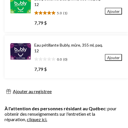
12
Ajouter
5.0
(1)
5.0
étoile(s)
7,79 $
sur
5.
1
évaluation
Eau pétillante Bubly, mûre, 355 ml, paq.
12
Ajouter
0.0
(0)
0.0
étoile(s)
7,79 $
sur
5.
Ajouter au registree
À l'attention des personnes résidant au Québec
: pour
obtenir des renseignements sur l'entretien et la
réparation,
cliquez ici.