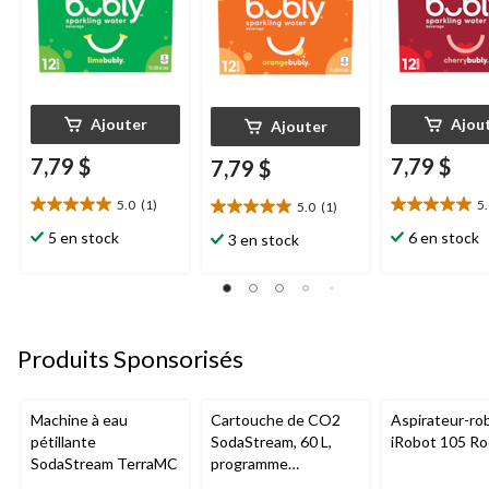
Ajouter
Ajou
Ajouter
7,79 $
7,79 $
7,79 $
5.0
(1)
5
5.0
(1)
5.0
5.0
5.0
étoile(s)
étoile(s)
étoile(s)
5 en stock
6 en stock
3 en stock
sur
sur
sur
5.
5.
5.
1
1
1
évaluation
évaluation
évaluation
Produits Sponsorisés
Machine à eau
Cartouche de CO2
Aspirateur-ro
pétillante
SodaStream, 60 L,
iRobot 105 R
SodaStream TerraMC
programme
d'échange