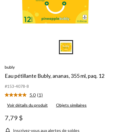
bubly
Eau pétillante Bubly, ananas, 355 ml, paq. 12
#153-4078-8
5.0
(1)
Lire
1
Voir détails du produit
Objets similaires
commentaire.
Lien
vers
7,79 $
la
même
page.
Inscrivez-vous aux alertes de soldes