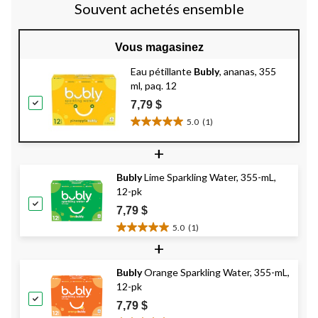
Souvent achetés ensemble
Vous magasinez
Eau pétillante
Bubly
, ananas, 355
ml, paq. 12
7,79 $
5.0
(1)
5.0
étoile(s)
+
sur
5.
Bubly
Lime Sparkling Water, 355-mL,
1
12-pk
évaluation
7,79 $
5.0
(1)
5.0
+
étoile(s)
sur
Bubly
Orange Sparkling Water, 355-mL,
5.
12-pk
1
évaluation
7,79 $