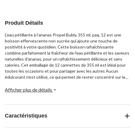
1
évaluation
Produit Détails
L'eau pétillante à l'ananas Propel Bubly, 355 ml, paq. 12 est une
boisson effervescente non sucrée qui ajoute une touche de
positivité à votre quotidien. Cette boisson rafraîchissante
combine parfaitement la fraîcheur de l'eau pétillante et les saveurs
naturelles d'ananas, pour un rafraîchissement délicieux et sans
calories. Cet emballage de 12 cannettes de 355 ml est idéal pour
toutes les occasions et pour partager avec les autres Aucun
édulcorant n'est utilisé, ce qui permet de rester concentré sur le
plaisir pur et léger. Avec Propel Bubly, c'est toujours un moment
joyeux.
Afficher plus de détails
Caractéristiques