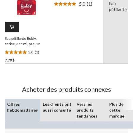
5.0
(1)
Eau
5.
Lire
pétillante
1
1
commentaire.
évaluation
Lien
vers
la
même
Eau pétillante
Bubly
,
page.
cerise, 355 ml, paq. 12
5.0
(1)
5.0
7,79 $
étoile(s)
sur
5.
1
évaluation
Acheter des produits connexes
Offres
Les clients ont
Vers les
Plus de
hebdomadaires
aussi consulté
produits
cette
tendances
marque