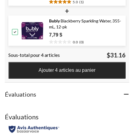
5.0
(1)
5.0
+
étoile(s)
sur
Bubly
Blackberry Sparkling Water, 355-
5.
mL, 12-pk
1
évaluation
7,79 $
0.0
(0)
0.0
étoile(s)
$31.16
Sous-total pour 4 articles
sur
5.
Ajouter 4 articles au panier
Évaluations
Évaluations