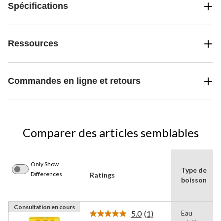
Spécifications
Ressources
Commandes en ligne et retours
Comparer des articles semblables
Only Show
Type de
Differences
Ratings
boisson
Consultation en cours
5.0
(1)
Eau
Lire