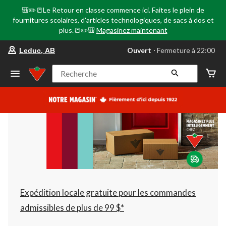
🎒✏️📒Le Retour en classe commence ici. Faites le plein de
fournitures scolaires, d'articles technologiques, de sacs à dos et
plus.📒✏️🎒
Magasinez maintenant
votre
Ouvert
⋅ Fermeture à 22:00
Leduc, AB
magasin
préféré
est
Recherche
Leduc,
AB,
courament
Ouvert,
Fermeture
à
à
22:00
cliquer
pour
changer
Expédition locale gratuite pour les commandes
admissibles de plus de 99 $*