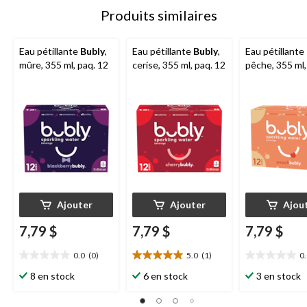
Produits similaires
Eau pétillante
Bubly
,
Eau pétillante
Bubly
,
Eau pétillante
mûre, 355 ml, paq. 12
cerise, 355 ml, paq. 12
pêche, 355 ml,
Ajouter
Ajouter
Ajou
7,79 $
7,79 $
7,79 $
0.0
(0)
5.0
(1)
0
0.0
5.0
0.0
étoile(s)
étoile(s)
étoile(s)
8 en stock
6 en stock
3 en stock
sur
sur
sur
5.
5.
5.