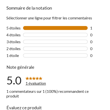
Sommaire de la notation
Sélectionner une ligne pour filtrer les commentaires
5 étoiles
étoiles
1
1 commentai
4 étoiles
étoiles
0
0 commentai
3 étoiles
étoiles
0
0 commentai
2 étoiles
étoiles
0
0 commentai
1 étoile
étoiles
0
0 commentai
Note générale
5.0
1 évaluation
1 commentateurs sur 1 (100%) recommandent ce
produit
Évaluez ce produit