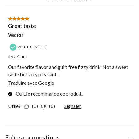
à
1
à
1
5 étoile(s) sur 5.
commentaire.
Great taste
Vector
ACHETEUR VÉRIFIÉ
il y a 4 ans
Our favorite flavor and guilt free fizzy drink. Not a sweet
taste but very pleasant.
Traduire avec Google
Oui, Je recommande ce produit.
Utile?
(0)
(0)
Signaler
Foire aux questions