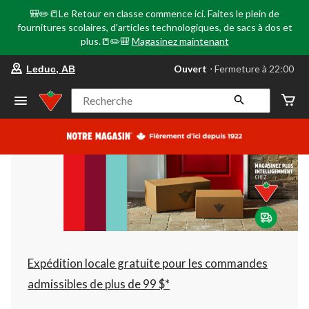
🎒✏️📒Le Retour en classe commence ici. Faites le plein de
fournitures scolaires, d'articles technologiques, de sacs à dos et
plus.📒✏️🎒
Magasinez maintenant
votre
Ouvert
⋅ Fermeture à 22:00
Leduc, AB
magasin
préféré
est
Recherche
Leduc,
AB,
courament
Ouvert,
Fermeture
à
à
22:00
cliquer
pour
changer
Expédition locale gratuite pour les commandes
admissibles de plus de 99 $*