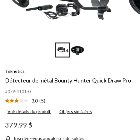
Teknetics
Détecteur de métal Bounty Hunter Quick Draw Pro
#079-4101-0
3.0
(5)
Lire
les
Voir détails du produit
Objets similaires
5
commentaires.
Lien
379,99 $
vers
la
même
Inscrivez-vous aux alertes de soldes