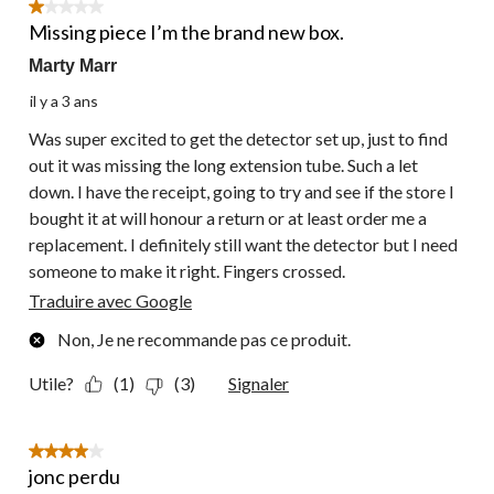
1 étoile(s) sur 5.
Missing piece I’m the brand new box.
Marty Marr
il y a 3 ans
Was super excited to get the detector set up, just to find
out it was missing the long extension tube. Such a let
down. I have the receipt, going to try and see if the store I
bought it at will honour a return or at least order me a
replacement. I definitely still want the detector but I need
someone to make it right. Fingers crossed.
Traduire avec Google
Non, Je ne recommande pas ce produit.
Utile?
(1)
(3)
Signaler
4 étoile(s) sur 5.
jonc perdu