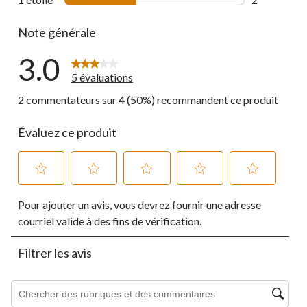
2 commentai
Note générale
3.0
5 évaluations
2 commentateurs sur 4 (50%) recommandent ce produit
Évaluez ce produit
Sélectionnez
Sélectionnez
Sélectionnez
Sélectionnez
Sélectionnez
Pour ajouter un avis, vous devrez fournir une adresse
pour
pour
pour
pour
pour
évaluer
évaluer
évaluer
évaluer
évaluer
courriel valide à des fins de vérification.
l'article
l'article
l'article
l'article
l'article
à
à
à
à
à
Filtrer les avis
1
2
3
4
5
étoile.
étoiles.
étoiles.
étoiles.
étoiles.
Cette
Cette
Cette
Cette
Cette
Zone de recherche de sujet et d'avis
action
action
action
action
action