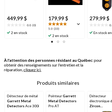
449,99 $
179,99 $
279,99 $
0.0
(0)
0
0.0
0.0
5.0
5.0
(33)
étoile(s)
étoile(s)
2 en stock
En stock en
étoile(s)
2 en stock
sur
sur
sur
5.
5.
5.
33
évaluations
À l'attention des personnes résidant au Québec
: pour
obtenir des renseignements sur l'entretien et la
réparation,
cliquez ici.
Produits similaires
Détecteur de métal
Pointeur
Garrett
Détecteur
Garrett Metal
Metal Detectors
électronique 
Detectors
Ace 300i
Pro AT
Zircon
MetalliScann