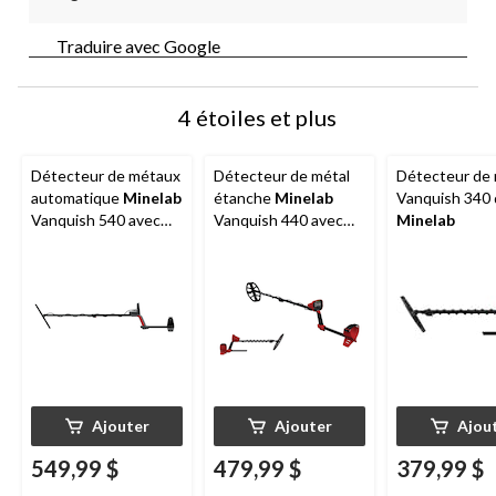
Traduire avec Google
4 étoiles et plus
Détecteur de métaux
Détecteur de métal
Détecteur de 
automatique
Minelab
étanche
Minelab
Vanquish 340
Vanquish 540 avec
Vanquish 440 avec
Minelab
Multi-IQ
écran ACL
Ajouter
Ajouter
Ajou
549,99 $
479,99 $
379,99 $