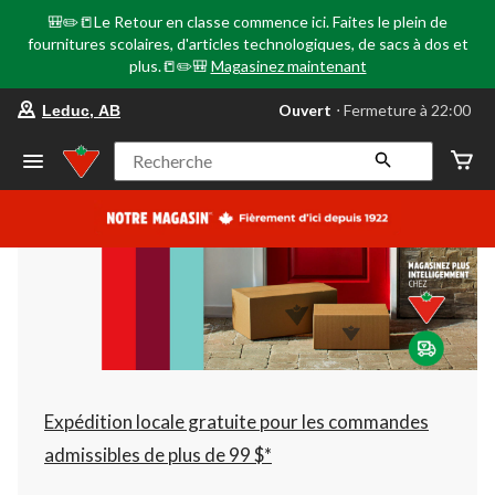
🎒✏️📒Le Retour en classe commence ici. Faites le plein de
fournitures scolaires, d'articles technologiques, de sacs à dos et
plus.📒✏️🎒
Magasinez maintenant
votre
Ouvert
⋅ Fermeture à 22:00
Leduc, AB
magasin
préféré
est
Recherche
Leduc,
AB,
courament
Ouvert,
Fermeture
à
à
22:00
cliquer
pour
changer
Expédition locale gratuite pour les commandes
admissibles de plus de 99 $*