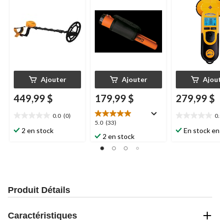
Ajouter
Ajouter
Ajou
449,99 $
179,99 $
279,99 $
0.0
(0)
0
0.0
0.0
5.0
5.0
(33)
étoile(s)
étoile(s)
2 en stock
En stock en
étoile(s)
2 en stock
sur
sur
sur
5.
5.
5.
33
évaluations
Produit Détails
Caractéristiques