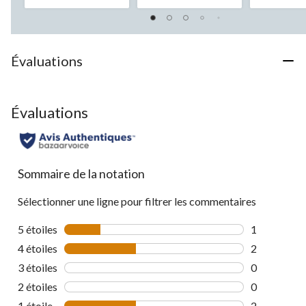
5.
5.
5.
19
18
83
évaluations
évaluations
évaluation
Évaluations
Évaluations
Sommaire de la notation
Sélectionner une ligne pour filtrer les commentaires
5 étoiles
étoiles
1
1 commentai
4 étoiles
étoiles
2
2 commentai
3 étoiles
étoiles
0
0 commentai
2 étoiles
étoiles
0
0 commentai
1 étoile
étoiles
2