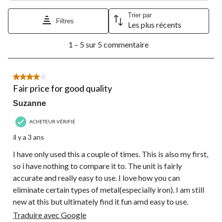
ouvrira
ouvrira
ouvrira
ouvrira
ouvrira
le
le
le
le
le
Trier par
formulaire
formulaire
formulaire
formulaire
formulaire
Filtres
Les plus récents
de
de
de
de
de
1
soumission.
soumission.
soumission.
soumission.
soumission.
1 – 5 sur 5 commentaire
à
5
sur
5
4 étoile(s) sur 5.
commentaire.
Fair price for good quality
Suzanne
ACHETEUR VÉRIFIÉ
il y a 3 ans
I have only used this a couple of times. This is also my first,
so i have nothing to compare it to. The unit is fairly
accurate and really easy to use. I love how you can
eliminate certain types of metal(especially iron). I am still
new at this but ultimately find it fun amd easy to use.
Traduire avec Google