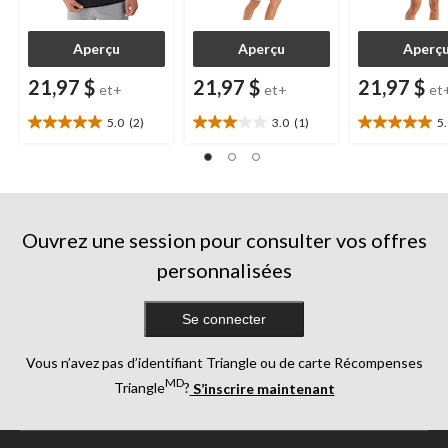
Aperçu
Aperçu
Aperç
21,97 $
21,97 $
21,97 $
et+
et+
et
5.0
(2)
3.0
(1)
5
5.0
3.0
5.0
étoile(s)
étoile(s)
étoile(s)
sur
sur
sur
5.
5.
5.
2
1
1
évaluations
évaluation
évaluation
Ouvrez une session pour consulter vos offres
personnalisées
Se connecter
Vous n’avez pas d’identifiant Triangle ou de carte Récompenses
MD
Triangle
?
S’inscrire maintenant