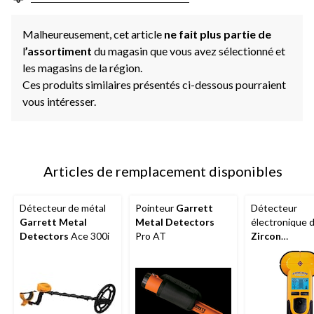
page.
Malheureusement, cet article
ne fait plus partie de
l
’assortiment
du magasin que vous avez sélectionné et
les magasins de la région.
Ces produits similaires présentés ci-dessous pourraient
vous intéresser.
Articles de remplacement disponibles
Détecteur de métal
Pointeur
Garrett
Détecteur
Garrett Metal
Metal Detectors
électronique 
Detectors
Ace 300i
Pro AT
Zircon
MetalliScann