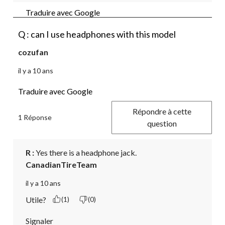
Traduire avec Google
Q : can I use headphones with this model
cozufan
il y a 10 ans
Traduire avec Google
Répondre à cette
1 Réponse
question
R :
 Yes there is a headphone jack.
CanadianTireTeam
il y a 10 ans
Utile?
(1)
(0)
Signaler