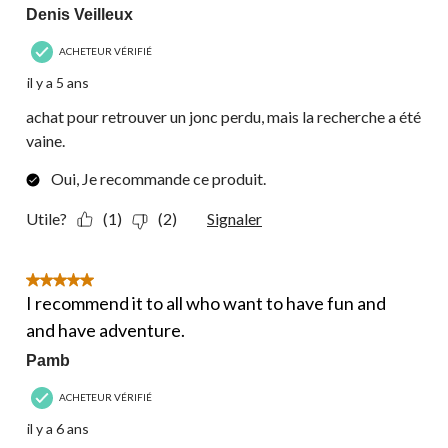
Denis Veilleux
ACHETEUR VÉRIFIÉ
il y a 5 ans
achat pour retrouver un jonc perdu, mais la recherche a été
vaine.
Oui, Je recommande ce produit.
Utile?
(1)
(2)
Signaler
5 étoile(s) sur 5.
I recommend it to all who want to have fun and
and have adventure.
Pamb
ACHETEUR VÉRIFIÉ
il y a 6 ans