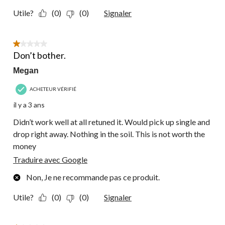
Utile?
(0)
(0)
Signaler
1 étoile(s) sur 5.
Don’t bother.
Megan
ACHETEUR VÉRIFIÉ
il y a 3 ans
Didn’t work well at all retuned it. Would pick up single and
drop right away. Nothing in the soil. This is not worth the
money
Traduire avec Google
Non, Je ne recommande pas ce produit.
Utile?
(0)
(0)
Signaler