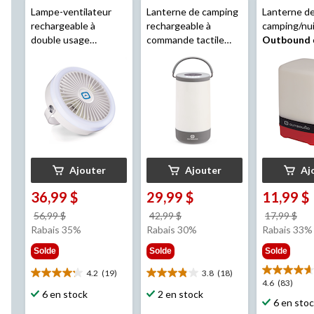
Lampe-ventilateur
Lanterne de camping
Lanterne d
rechargeable à
rechargeable à
camping/nu
double usage
commande tactile
Outbound
Outbound
multimode
silicone ave
Outbound
en caoutch
lumens
Ajouter
Ajouter
Aj
36,99 $
29,99 $
11,99 $
prix
prix
pri
56,99 $
42,99 $
17,99 $
était
était
éta
Rabais 35%
Rabais 30%
Rabais 33%
56,99 $
42,99 $
17,
Solde
Solde
Solde
4.2
(19)
3.8
(18)
4.2
3.8
4.6
4.6
(83)
étoile(s)
étoile(s)
6 en stock
2 en stock
étoile(s)
6 en sto
sur
sur
sur