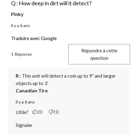
Q : How deep in dirt will it detect?
Pinky
il y a 6 ans
Traduire avec Google
Répondre à cette
1 Réponse
question
R :
 This unit will detect a coin up to 9” and larger 
objects up to 3’
Canadian Tire
il y a 6 ans
Utile?
(1)
(1)
Signaler