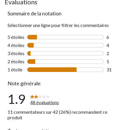
Évaluations
go
to
Sommaire de la notation
all
reviews
Sélectionner une ligne pour filtrer les commentaires
5 étoiles
étoiles
6
6 commentai
4 étoiles
étoiles
4
4 commentai
3 étoiles
étoiles
2
2 commentai
2 étoiles
étoiles
5
5 commentai
1 étoile
étoiles
31
31 commenta
Note générale
1.9
48 évaluations
11 commentateurs sur 42 (26%) recommandent ce
produit