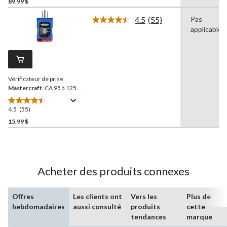
89,99 $
étoile(s)
sur
4.5
(55)
Pas
5.
Lire
applicable
les
4
55
évaluations
commentaires.
Lien
vers
la
Vérificateur de prise
même
page.
Mastercraft
, CA 95 à 125
V, 60 Hz
4.5
(55)
4.5
étoile(s)
15,99 $
sur
5.
55
évaluations
Acheter des produits connexes
Offres
Les clients ont
Vers les
Plus de
hebdomadaires
aussi consulté
produits
cette
tendances
marque