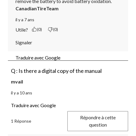
remove the battery to avoid battery oxidation.
CanadianTireTeam
il y a 7 ans
Utile?
(0)
(0)
Signaler
Traduire avec Google
Q : Is there a digital copy of the manual
mvail
il y a 10 ans
Traduire avec Google
Répondre à cette
1 Réponse
question