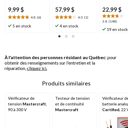
9,99 $
57,99 $
22,99 $
4.8
(6)
4.0
(1)
4.8
4.0
3.8
3.8
(148)
étoile(s)
étoile(s)
5 en stock
4 en stock
étoile(s)
19 en stock
sur
sur
sur
5.
5.
5.
6
1
148
évaluations
évaluation
évaluations
À l'attention des personnes résidant au Québec
: pour
obtenir des renseignements sur l'entretien et la
réparation,
cliquez ici.
Produits similaires
Vérificateur de
Testeur de tension
Vérificateur d
tension
Mastercraft
,
et de continuité
batterie analo
90 à 300 V
Mastercraft
Certified
, 22 
orange