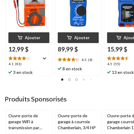
Ajouter
Ajouter
Ajou
12,99 $
89,99 $
15,99 $
4.3
(4)
4.3
4.1
4.5
4.1
(81)
4.5
(55)
étoile(s)
8 en stock
étoile(s)
étoile(s)
3 en stock
13 en stock
sur
sur
sur
5.
5.
5.
4
81
55
évaluations
évaluations
évaluations
Produits Sponsorisés
Ouvre-porte de
Ouvre-porte de
Ouvre-porte 
garage WiFi à
garage à courroie
garage courro
transmission par
Chamberlain, 3/4 HP
Chamberlain 
chaîne de 1/2 HP
avec caméra et