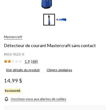
Mastercraft
Détecteur de courant Mastercraft sans contact
#052-0125-0
1.9
(48)
Lire
les
Voir détails du produit
Objets similaires
48
commentaires.
Lien
14,99 $
vers
la
même
Exclusivité
page.
Inscrivez-vous aux alertes de soldes