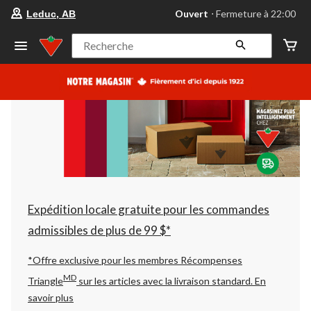
votre
Ouvert
⋅ Fermeture à 22:00
Leduc, AB
magasin
préféré
est
Recherche
Leduc,
AB,
courament
Ouvert,
Fermeture
à
à
22:00
cliquer
pour
changer
Expédition locale gratuite pour les commandes
admissibles de plus de 99 $*
*Offre exclusive pour les membres Récompenses
MD
Triangle
sur les articles avec la livraison standard.
En
savoir plus