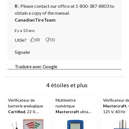
R :
 Please contact our office at 1-800-387-8803 to 
obtain a copy of the manual.
CanadianTireTeam
il y a 10 ans
Utile?
(0)
(1)
Signaler
Traduire avec Google
4 étoiles et plus
Vérificateur de
Multimètre
Vérificateur d
batterie analogique
numérique
Mastercraft
,
Certified
, 22 V,
Mastercraft
ultra
125 V, 60 Hz
orange
mince