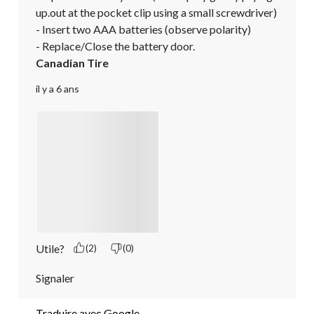
up.out at the pocket clip using a small screwdriver)

- Insert two AAA batteries (observe polarity)

- Replace/Close the battery door.
Canadian Tire
il y a 6 ans
Utile?
(2)
(0)
Signaler
Traduire avec Google