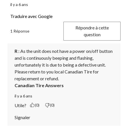
il y a 6 ans
Traduire avec Google
Répondre à cette
1 Réponse
question
R :
 As the unit does not have a power on/off button 
and is continuously beeping and flashing, 
unfortunately it is due to being a defective unit. 
Please return to you local Canadian Tire for 
replacement or refund.
Canadian Tire Answers
il y a 6 ans
Utile?
(0)
(0)
Signaler