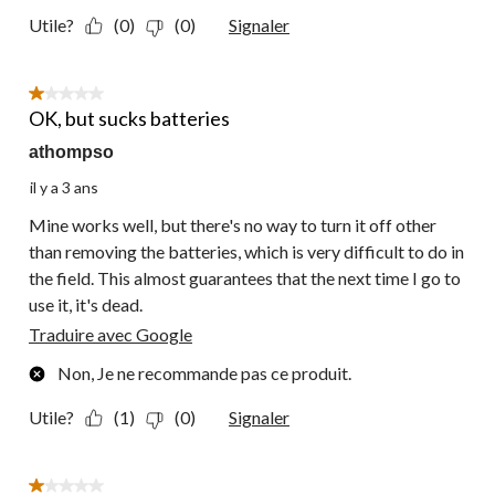
Utile?
(0)
(0)
Signaler
1 étoile(s) sur 5.
OK, but sucks batteries
athompso
il y a 3 ans
Mine works well, but there's no way to turn it off other
than removing the batteries, which is very difficult to do in
the field. This almost guarantees that the next time I go to
use it, it's dead.
Traduire avec Google
Non, Je ne recommande pas ce produit.
Utile?
(1)
(0)
Signaler
1 étoile(s) sur 5.