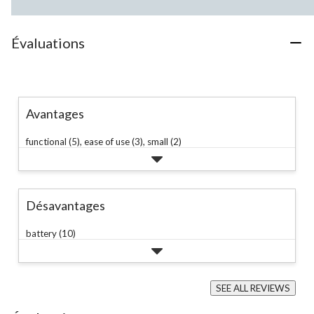
Évaluations
Avantages
functional (5),
ease of use (3),
small (2)
Désavantages
battery (10)
SEE ALL REVIEWS
Click
to