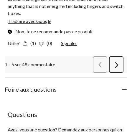
anything that is not energized including fingers and switch
boxes.
Traduire avec Google
Non, Je ne recommande pas ce produit.
Utile?
(1)
(0)
Signaler
1 – 5 sur 48 commentaire
Précédentcommen
Suivant
commen
Foire aux questions
Questions
Avez-vous une question? Demandez aux personnes qui en