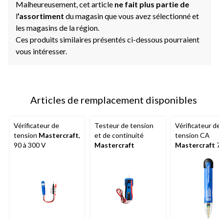
Malheureusement, cet article
ne fait plus partie de
l
’assortiment
du magasin que vous avez sélectionné et
les magasins de la région.
Ces produits similaires présentés ci-dessous pourraient
vous intéresser.
Articles de remplacement disponibles
Vérificateur de
Testeur de tension
Vérificateur d
tension
Mastercraft
,
et de continuité
tension CA
90 à 300 V
Mastercraft
Mastercraft
7
000 V avec fla
DEL et sonner
intégrée, bleu