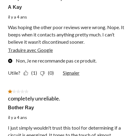
A Kay
il y a 4 ans
Was hoping the other poor reviews were wrong. Nope. It
beeps when it contacts anything pretty much. I can’t
believe it wasn’t discontinued sooner.
Traduire avec Google
Non, Je ne recommande pas ce produit.
Utile?
(1)
(0)
Signaler
1 étoile(s) sur 5.
completely unreliable.
Bother Ray
il y a 4 ans
I just simply wouldn't trust this tool for determining if a
circuit is energized. It tones to the touch of almost