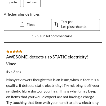
qualité
retours
Afficher plus de filtres
Trier par
Filtres
Les plus récents
1
1 – 5 sur 48 commentaire
à
5
sur
48
5 étoile(s) sur 5.
commentaire.
AWESOME, detects also STATIC electricity!
Vince
il y a 2 ans
Many reviewers thought this is an issue, when in fact it is a
quality: it detects static electricity! Try rubbing it off your
synthetic fibre shirt, or your hair. This is why it may beep
on items that you would expect are not having a charge.
Try touching that item with your hand (to allow electricity