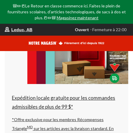
🎒✏️📒Le Retour en classe commence ici. Faites le plein de
fournitures scolaires, d'articles technologiques, de sacs à dos et
plus.📒✏️🎒
Magasinez maintenant
votre
Ouvert
⋅ Fermeture à 22:00
Leduc, AB
magasin
préféré
est
Leduc,
AB,
courament
Ouvert,
Fermeture
à
à
22:00
cliquer
pour
changer
Expédition locale gratuite pour les commandes
admissibles de plus de 99 $*
*Offre exclusive pour les membres Récompenses
MD
Triangle
sur les articles avec la livraison standard.
En