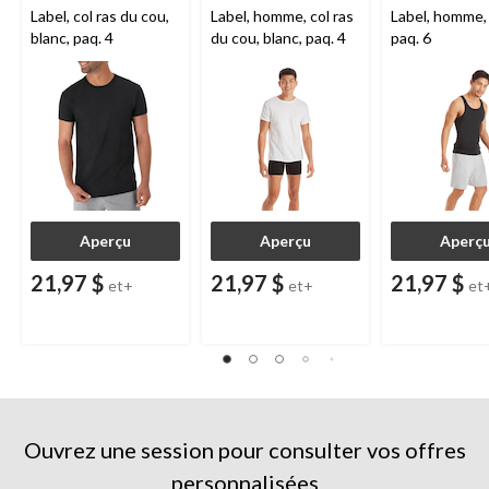
Label, col ras du cou,
Label, homme, col ras
Label, homme, 
blanc, paq. 4
du cou, blanc, paq. 4
paq. 6
Aperçu
Aperçu
Aperç
21,97 $
21,97 $
21,97 $
et+
et+
et
Ouvrez une session pour consulter vos offres
personnalisées