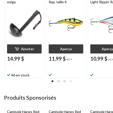
méga
Rap, taille 4
Light Rippin' R
taille 04
Ajouter
Aperçu
Aperç
14,99 $
11,99 $
10,99 $
et+
et
46 en stock
Produits Sponsorisés
Camisole Hanes Red
Camisole Hanes Red
Camisole Han