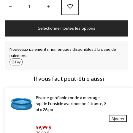
Quantité
mise
Sélectionner toutes les options
à
jour
à
1
Nouveaux paiements numériques disponibles à la page de
paiement
Il vous faut peut-être aussi
Piscine gonflable ronde à montage
rapide Funsicle avec pompe filtrante, 8
pi x 26 po
Ajouter
59,99 $
prix
79,99 $