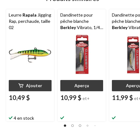
Leurre
Rapala
Jigging
Dandinette pour
Dandinette p
Rap, perchaude, taille
pêche blanche
pêche blanch
02
Berkley
Vibrato, 1/4
Berkley
Vibrat
oz
oz
Ajouter
Aperçu
Aperç
10,49 $
10,99 $
11,99 $
et+
et
4 en stock