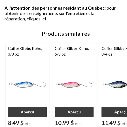
À l'attention des personnes résidant au Québec
: pour
obtenir des renseignements sur l'entretien et la
réparation,
cliquez ici.
Produits similaires
Cuiller
Gibbs
Koho,
Cuiller
Gibbs
Koho,
Cuiller
Gibbs
K
3/8 oz
5/8 oz
3/4 oz
Aperçu
Aperçu
Aperç
8,49 $
10,99 $
11,49 $
et+
et+
et