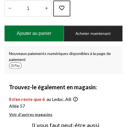
Quantité
mise
à
Ajouter au panier
Acheter maintenant
jour
à
1
Nouveaux paiements numériques disponibles à la page de
paiement
Trouvez-le également en magasin:
Il n’en reste que 6
au Leduc, AB
Allée 57
Voir d'autres magasins
Il vous faut peut-être aussi