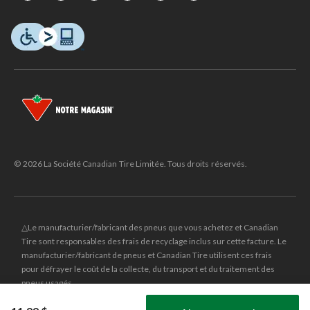
© 2026 La Société Canadian Tire Limitée. Tous droits réservés.
△Le manufacturier/fabricant des pneus que vous achetez et Canadian
Tire sont responsables des frais de recyclage inclus sur cette facture. Le
manufacturier/fabricant de pneus et Canadian Tire utilisent ces frais
pour défrayer le coût de la collecte, du transport et du traitement des
pneus usagés.
MD
CANADIAN TIRE
et le logo du triangle CANADIAN TIRE sont des