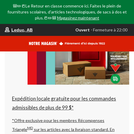
🎒✏️📒Le Retour en classe commence ici. Faites le plein de
fournitures scolaires, d'articles technologiques, de sacs à dos et
plus.📒✏️🎒
Magasinez maintenant
votre
Ouvert
⋅ Fermeture à 22:00
Leduc, AB
magasin
préféré
est
Leduc,
AB,
courament
Ouvert,
Fermeture
à
à
22:00
cliquer
pour
changer
Expédition locale gratuite pour les commandes
admissibles de plus de 99 $*
*Offre exclusive pour les membres Récompenses
MD
Triangle
sur les articles avec la livraison standard.
En