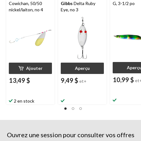
Cowichan, 50/50
Gibbs
Delta Ruby
G, 3-1/2 po
nickel/laiton, no 4
Eye, no 3
Aperç
Ajouter
Aperçu
10,99 $
13,49 $
9,49 $
et
et+
2 en stock
Ouvrez une session pour consulter vos offres