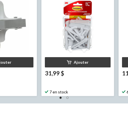
éco
jouter
Ajouter
31,99 $
11
7 en stock