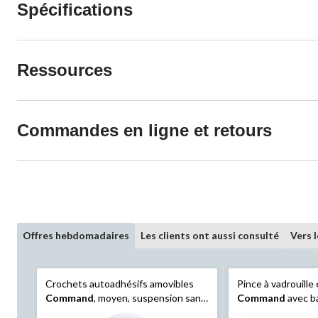
Spécifications
Ressources
Commandes en ligne et retours
Offres hebdomadaires
Les clients ont aussi consulté
Vers 
Crochets autoadhésifs amovibles
Pince à vadrouille 
Command
, moyen, suspension sans
Command
avec b
dommage, réutilisable
blanc, 4 lb, paq. 1