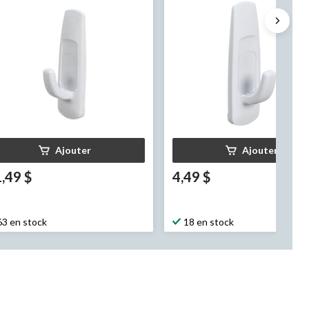
nomique, grand, 5 lb, paq. 6
Ajouter
Ajouter
,49 $
4,49 $
63 en stock
18 en stock