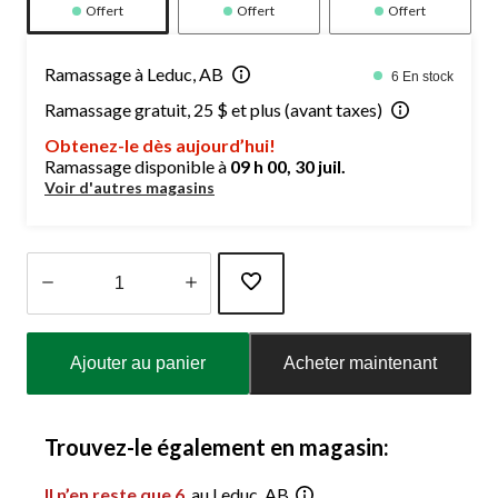
Offert
Offert
Offert
Ramassage à Leduc, AB
6 En stock
Ramassage gratuit, 25 $ et plus (avant taxes)
Obtenez-le dès aujourd’hui!
Ramassage disponible à
09 h 00, 30 juil.
Voir d'autres magasins
Quantité
mise
Ajouter au panier
Acheter maintenant
à
jour
à
1
Trouvez-le également en magasin:
Il n’en reste que 6
au Leduc, AB