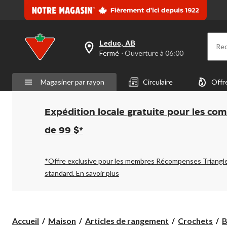
Leduc, AB
Re
votre
Fermé
⋅ Ouverture à 06:00
magasin
préféré
est
Magasiner par rayon
Circulaire
Offr
Leduc,
AB,
courament
Fermé,
Expédition locale gratuite pour les co
Ouverture
à
de 99 $*
à
06:00
cliquer
pour
*Offre exclusive pour les membres Récompenses Triangl
changer
standard.
En savoir plus
Accueil
Maison
Articles de rangement
Crochets
B