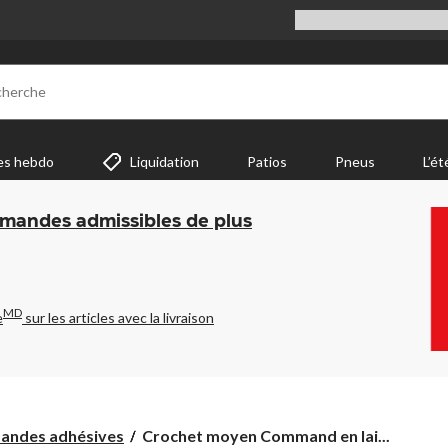
cherche
es hebdo
Liquidation
Patios
Pneus
L’ét
mmandes admissibles de plus
MD
e
sur les articles avec la livraison
Crochet
andes adhésives
Crochet moyen Command en lai...