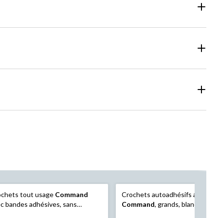
ochets tout usage
Command
Crochets autoadhésifs amovibl
c bandes adhésives, sans
Command
, grands, blancs
mage pour la surface, paquet