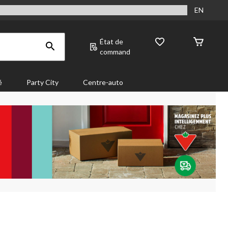
EN
État de
command
é
Party City
Centre-auto