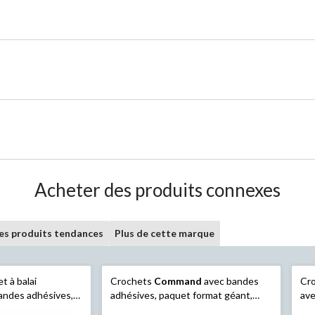
Acheter des produits connexes
les produits tendances
Plus de cette marque
et à balai
Crochets
Command
avec bandes
Cr
andes adhésives,
adhésives, paquet format géant,
ave
blanc, moyen, 3 lb, paq. 20 crochets
dom