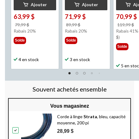
Ajouter
Ajouter
Aj
63,99 $
71,99 $
70,99 $
prix
prix
pr
79,99 $
89,99 $
119,99 $
était
était
ét
Rabais 20%
Rabais 20%
Rabais 41% 
79,99 $
89,99 $
1
$)
Solde
Solde
Solde
4 en stock
3 en stock
5 en sto
Souvent achetés ensemble
Vous magasinez
Corde à linge
Strata
, bleu, capacité
moyenne, 200 pi
28,99 $