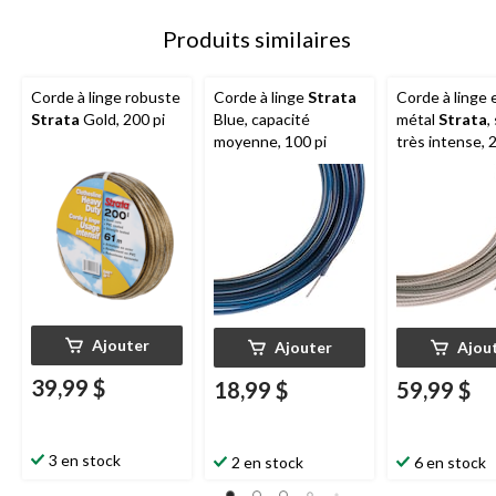
Produits similaires
Corde à linge robuste
Corde à linge
Strata
Corde à linge 
Strata
Gold, 200 pi
Blue, capacité
métal
Strata
,
moyenne, 100 pi
très intense, 
Ajouter
Ajouter
Ajou
39,99 $
18,99 $
59,99 $
3 en stock
2 en stock
6 en stock