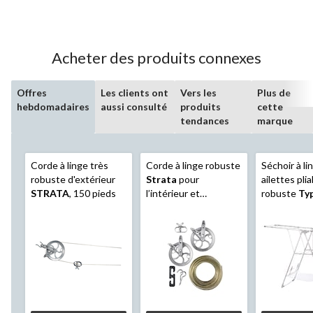
Acheter des produits connexes
Offres
Les clients ont
Vers les
Plus de
hebdomadaires
aussi consulté
produits
cette
tendances
marque
Corde à linge très
Corde à linge robuste
Séchoir à li
robuste d'extérieur
Strata
pour
ailettes pli
STRATA
, 150 pieds
l’intérieur et
robuste
Ty
l’extérieur, 150 pi
x 23,3 x 44 