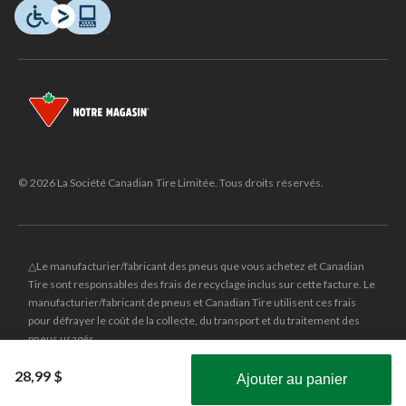
© 2026 La Société Canadian Tire Limitée. Tous droits réservés.
△Le manufacturier/fabricant des pneus que vous achetez et Canadian
Tire sont responsables des frais de recyclage inclus sur cette facture. Le
manufacturier/fabricant de pneus et Canadian Tire utilisent ces frais
pour défrayer le coût de la collecte, du transport et du traitement des
pneus usagés.
MD
CANADIAN TIRE
et le logo du triangle CANADIAN TIRE sont des
28,99 $
Ajouter au panier
marques de commerce déposées de la Société Canadian Tire Limitée.
Obtenez les plus récentes offres!