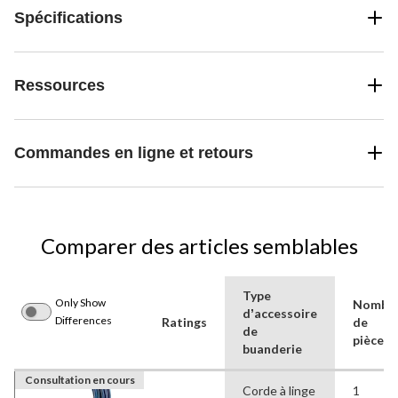
Spécifications
Ressources
Commandes en ligne et retours
Comparer des articles semblables
Type
Only Show
Nombr
dʼaccessoire
Differences
Ratings
de
de
pièces
buanderie
Consultation en cours
Corde à linge
1