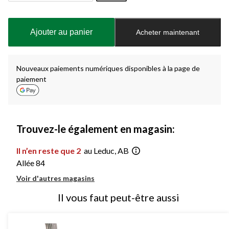
Quantité
mise
à
Ajouter au panier
Acheter maintenant
jour
à
1
Nouveaux paiements numériques disponibles à la page de
paiement
Trouvez-le également en magasin:
Il n’en reste que 2
au Leduc, AB
Allée 84
Voir d'autres magasins
Il vous faut peut-être aussi