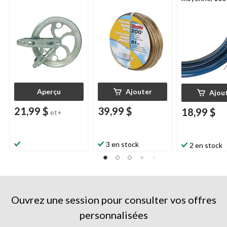
Aperçu
Ajouter
Ajou
21,99 $
39,99 $
18,99 $
et+
3 en stock
2 en stock
Ouvrez une session pour consulter vos offres
personnalisées