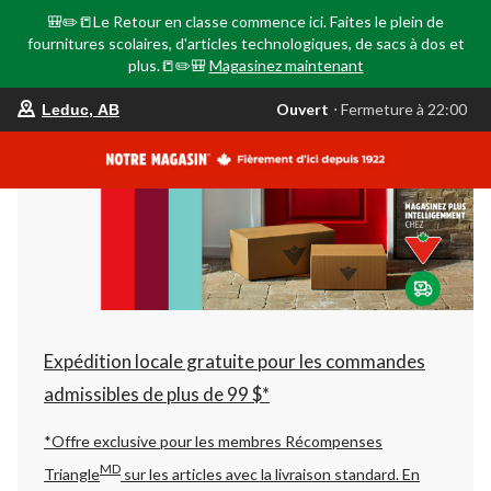
🎒✏️📒Le Retour en classe commence ici. Faites le plein de
fournitures scolaires, d'articles technologiques, de sacs à dos et
plus.📒✏️🎒
Magasinez maintenant
votre
Ouvert
⋅ Fermeture à 22:00
Leduc, AB
magasin
préféré
est
Leduc,
AB,
courament
Ouvert,
Fermeture
à
à
22:00
cliquer
pour
changer
Expédition locale gratuite pour les commandes
admissibles de plus de 99 $*
*Offre exclusive pour les membres Récompenses
MD
Triangle
sur les articles avec la livraison standard.
En