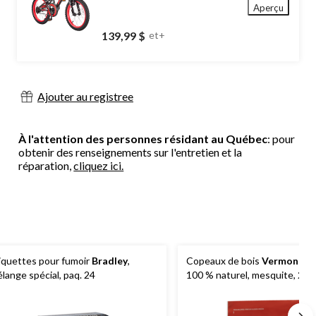
Aperçu
139,99 $
et+
Ajouter au registree
À l'attention des personnes résidant au Québec
: pour
obtenir des renseignements sur l'entretien et la
réparation,
cliquez ici.
iquettes pour fumoir
Bradley
,
Copeaux de bois
Vermont Ca
lange spécial, paq. 24
100 % naturel, mesquite, 2 lb