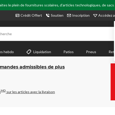
tes le plein de fournitures scolaires, d'articles technologiques, de sacs
Accédez a
Crédit Offert
Soutien
Inscription
cherche
es hebdo
Liquidation
Patios
Pneus
Ret
mmandes admissibles de plus
MD
e
sur les articles avec la livraison