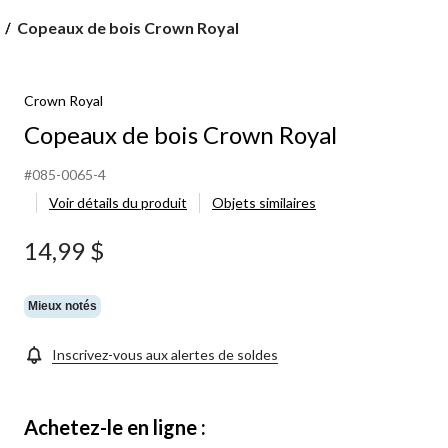
Copeaux
Copeaux de bois Crown Royal
de
bois
Crown
Crown Royal
Royal
Copeaux de bois Crown Royal
#085-0065-4
Voir détails du produit
Objets similaires
14,99 $
Mieux notés
Inscrivez-vous aux alertes de soldes
Achetez-le en ligne :