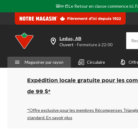
🎒✏️📒Le Retour en classe commence ici. Fai
Leduc, AB
Re
votre
Ouvert
⋅ Fermeture à 22:00
magasin
préféré
est
Magasiner par rayon
Circulaire
Offr
Leduc,
AB,
courament
Ouvert,
Expédition locale gratuite pour les co
Fermeture
à
de 99 $*
à
22:00
cliquer
pour
*Offre exclusive pour les membres Récompenses Triangl
changer
standard.
En savoir plus