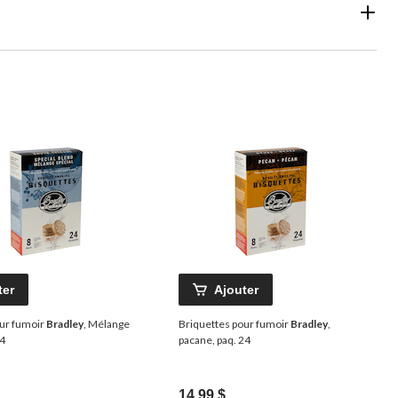
ter
Ajouter
our fumoir
Bradley
, Mélange
Briquettes pour fumoir
Bradley
,
24
pacane, paq. 24
14,99 $