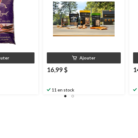
outer
Ajouter
16,99 $
1
11 en stock