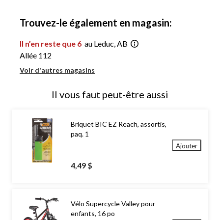
à
1
Trouvez-le également en magasin:
Il n’en reste que 6
au Leduc, AB
Allée 112
Voir d'autres magasins
Il vous faut peut-être aussi
Briquet BIC EZ Reach, assortis,
paq. 1
Ajouter
4,49 $
Vélo Supercycle Valley pour
enfants, 16 po