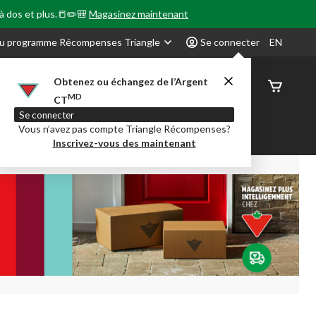
 à dos et plus.📒✏️🎒
Magasinez maintenant
u programme Récompenses Triangle
Se connecter
EN
Obtenez ou échangez de l’Argent
État de
MD
CT
command
Se connecter
Vous n’avez pas compte Triangle Récompenses?
our en Classe
Party City
Centre-auto
Inscrivez-vous des maintenant