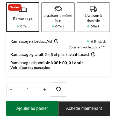
Gratuit
Livraison le même
Livraison à
Ramassage
jour
domicile
Offert
Offert
Offert
Ramassage à Leduc, AB
6 En stock
Vous en voulez plus?
Ramassage gratuit, 25 $ et plus (avant taxes)
Ramassage disponible à
08 h 00, 01 août
Voir d'autres magasins
Quantité
mise
Ajouter au panier
Acheter maintenant
à
jour