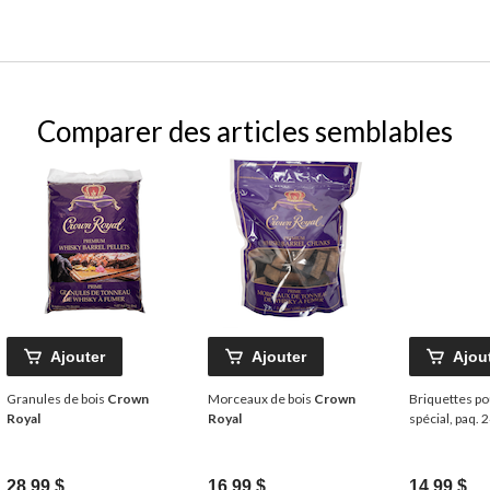
Comparer des articles semblables
Ajouter
Ajouter
Ajou
Granules de bois
Crown
Morceaux de bois
Crown
Briquettes p
Royal
Royal
spécial, paq. 
28,99 $
16,99 $
14,99 $