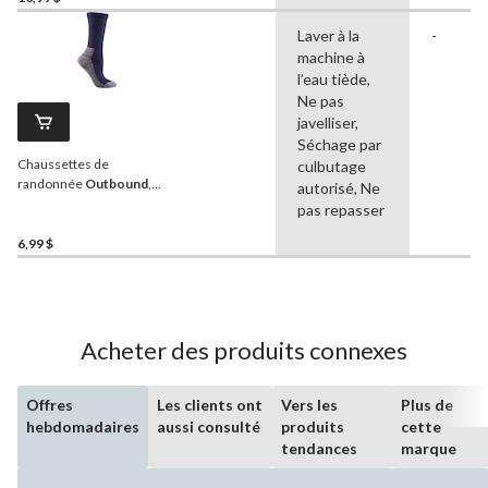
Laver à la
-
machine à
l’eau tiède,
Ne pas
javelliser,
Séchage par
Chaussettes de
culbutage
randonnée
Outbound
,
autorisé, Ne
dames, marine/gris
pas repasser
6,99 $
Acheter des produits connexes
Offres
Les clients ont
Vers les
Plus de
hebdomadaires
aussi consulté
produits
cette
tendances
marque