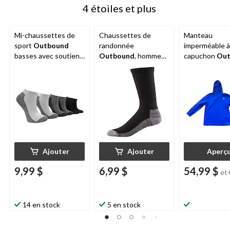
4 étoiles et plus
Mi-chaussettes de
Chaussettes de
Manteau
sport
Outbound
randonnée
imperméable à
basses avec soutien
Outbound
, hommes,
capuchon
Out
de la voûte plantaire,
noir/gris
hommes, bleu
femmes, noir/gris
chiné/blanc, paq. 6
Ajouter
Ajouter
Aperç
9,99 $
6,99 $
54,99 $
et
14 en stock
5 en stock