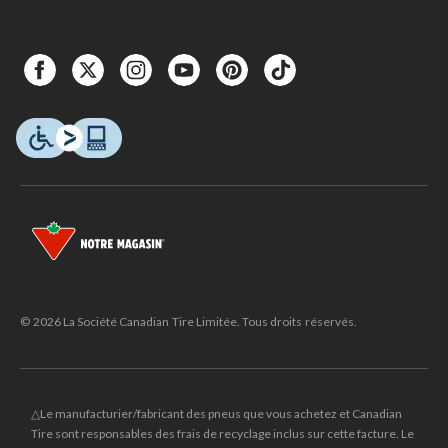
© 2026 La Société Canadian Tire Limitée. Tous droits réservés.
△Le manufacturier/fabricant des pneus que vous achetez et Canadian
Tire sont responsables des frais de recyclage inclus sur cette facture. Le