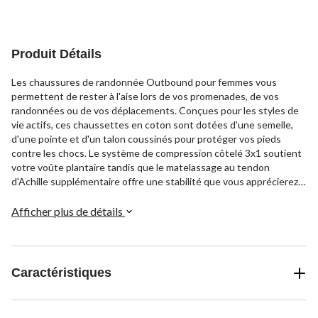
Produit Détails
Les chaussures de randonnée Outbound pour femmes vous
permettent de rester à l'aise lors de vos promenades, de vos
randonnées ou de vos déplacements. Conçues pour les styles de
vie actifs, ces chaussettes en coton sont dotées d'une semelle,
d'une pointe et d'un talon coussinés pour protéger vos pieds
contre les chocs. Le système de compression côtelé 3x1 soutient
votre voûte plantaire tandis que le matelassage au tendon
d'Achille supplémentaire offre une stabilité que vous apprécierez
lors des longues randonnées. Pointe sans couture et talon
renforcé ajoutant une couche de confort à ces chaussettes de
Afficher plus de détails
qualité.
Caractéristiques