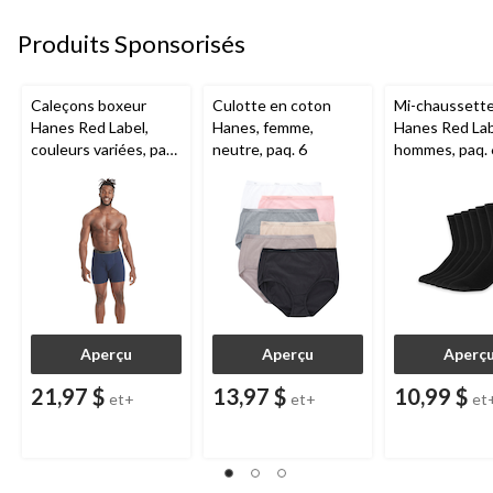
Produits Sponsorisés
Caleçons boxeur
Culotte en coton
Mi-chaussett
Hanes Red Label,
Hanes, femme,
Hanes Red Lab
couleurs variées, paq.
neutre, paq. 6
hommes, paq. 
4
Aperçu
Aperçu
Aperç
21,97 $
13,97 $
10,99 $
et+
et+
et