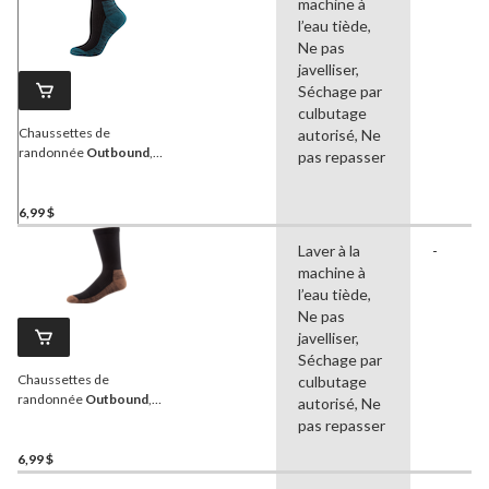
machine à
l’eau tiède,
Ne pas
javelliser,
Séchage par
culbutage
Chaussettes de
autorisé, Ne
randonnée
Outbound
,
pas repasser
dames, sarcelle/noir
6,99 $
Laver à la
-
machine à
l’eau tiède,
Ne pas
javelliser,
Séchage par
Chaussettes de
culbutage
randonnée
Outbound
,
autorisé, Ne
hommes, brun/noir
pas repasser
6,99 $