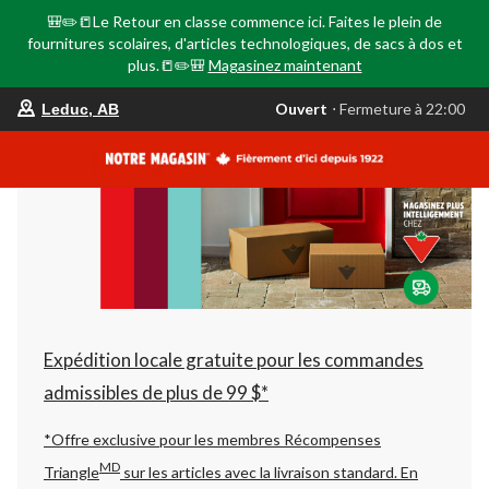
🎒✏️📒Le Retour en classe commence ici. Faites le plein de
fournitures scolaires, d'articles technologiques, de sacs à dos et
plus.📒✏️🎒
Magasinez maintenant
votre
Ouvert
⋅ Fermeture à 22:00
Leduc, AB
magasin
préféré
est
Leduc,
AB,
courament
Ouvert,
Fermeture
à
à
22:00
cliquer
pour
changer
Expédition locale gratuite pour les commandes
admissibles de plus de 99 $*
*Offre exclusive pour les membres Récompenses
MD
Triangle
sur les articles avec la livraison standard.
En