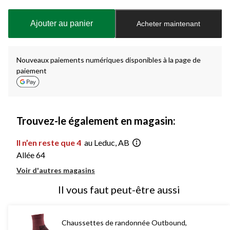
mise
à
Ajouter au panier
Acheter maintenant
jour
à
1
Nouveaux paiements numériques disponibles à la page de
paiement
Trouvez-le également en magasin:
Il n’en reste que 4
au Leduc, AB
Allée 64
Voir d'autres magasins
Il vous faut peut-être aussi
Chaussettes de randonnée Outbound,