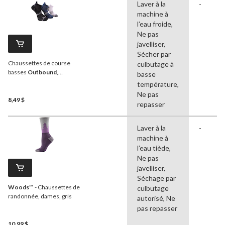
Laver à la
-
machine à
l’eau froide,
Ne pas
javelliser,
Sécher par
Chaussettes de course
culbutage à
basses
Outbound
,
basse
hommes, noir, paq. 3
température,
Ne pas
8,49 $
repasser
Laver à la
-
machine à
l’eau tiède,
Ne pas
javelliser,
Séchage par
Woods
™ - Chaussettes de
culbutage
randonnée, dames, gris
autorisé, Ne
pas repasser
10,99 $