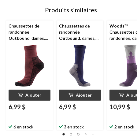
Produits similaires
Chaussettes de
Chaussettes de
Woods
™ -
randonnée
randonnée
Chaussettes 
Outbound
, dames,
Outbound
, dames,
randonnée, d
noir
marine/gris
gris
Ajouter
Ajouter
Ajou
6,99 $
6,99 $
10,99 $
6 en stock
3 en stock
2 en stock