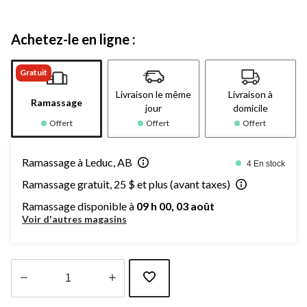
Achetez-le en ligne :
Gratuit
Livraison le même
Livraison à
Ramassage
jour
domicile
Offert
Offert
Offert
Ramassage à Leduc, AB
4 En stock
Ramassage gratuit, 25 $ et plus (avant taxes)
Ramassage disponible à
09 h 00, 03 août
Voir d'autres magasins
Quantité